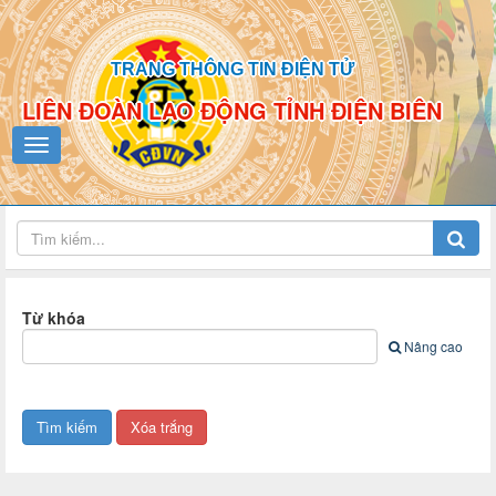
TRANG THÔNG TIN ĐIỆN TỬ
LIÊN ĐOÀN LAO ĐỘNG TỈNH ĐIỆN BIÊN
Từ khóa
Nâng cao