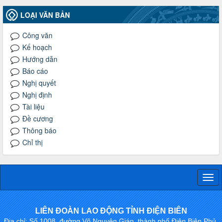
LOẠI VĂN BẢN
Công văn
Kế hoạch
Hướng dẫn
Báo cáo
Nghị quyết
Nghị định
Tài liệu
Đề cương
Thông báo
Chỉ thị
Togg
navi
LIÊN ĐOÀN LAO ĐỘNG TỈNH ĐIỆN BIÊN
Địa chỉ: Số 1008, đường Võ Nguyên Giáp, thành phố Điện Biên Phủ,