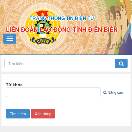
TRANG THÔNG TIN ĐIỆN TỬ
LIÊN ĐOÀN LAO ĐỘNG TỈNH ĐIỆN BIÊN
Từ khóa
Nâng cao