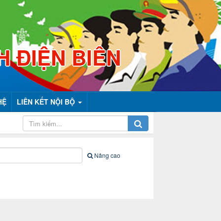
H ĐIỆN BIÊN
HỆ
LIÊN KẾT NỘI BỘ
Nâng cao