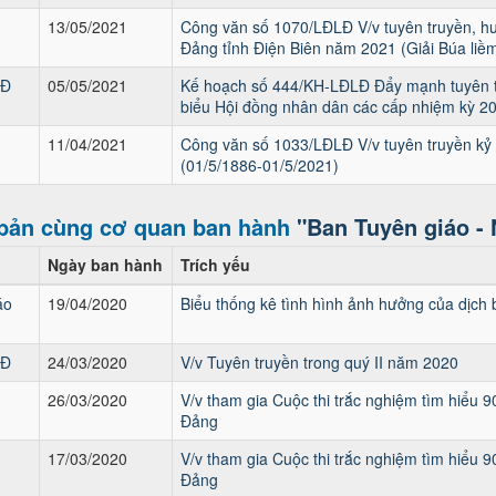
13/05/2021
Công văn số 1070/LĐLĐ V/v tuyên truyền, hư
Đảng tỉnh Điện Biên năm 2021 (Giải Búa liềm
LĐ
05/05/2021
Kế hoạch số 444/KH-LĐLĐ Đẩy mạnh tuyên tr
biểu Hội đồng nhân dân các cấp nhiệm kỳ 2
11/04/2021
Công văn số 1033/LĐLĐ V/v tuyên truyền kỷ
(01/5/1886-01/5/2021)
bản cùng cơ quan ban hành
"Ban Tuyên giáo -
Ngày ban hành
Trích yếu
áo
19/04/2020
Biểu thống kê tình hình ảnh hưởng của dịch 
LĐ
24/03/2020
V/v Tuyên truyền trong quý II năm 2020
26/03/2020
V/v tham gia Cuộc thi trắc nghiệm tìm hiểu
Đảng
G
17/03/2020
V/v tham gia Cuộc thi trắc nghiệm tìm hiểu
Đảng