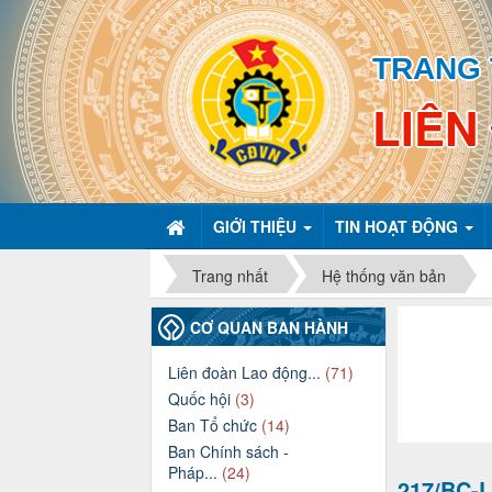
TRANG 
LIÊN
GIỚI THIỆU
TIN HOẠT ĐỘNG
Trang nhất
Hệ thống văn bản
CƠ QUAN BAN HÀNH
Liên đoàn Lao động...
(71)
Quốc hội
(3)
Ban Tổ chức
(14)
Ban Chính sách -
Pháp...
(24)
217/BC-