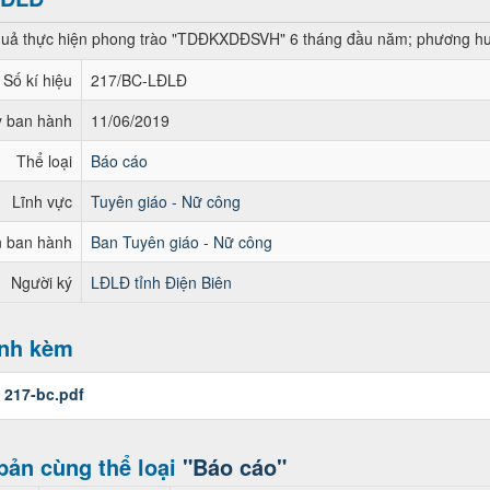
quả thực hiện phong trào "TDĐKXDĐSVH" 6 tháng đầu năm; phương hư
Số kí hiệu
217/BC-LĐLĐ
 ban hành
11/06/2019
Thể loại
Báo cáo
Lĩnh vực
Tuyên giáo - Nữ công
 ban hành
Ban Tuyên giáo - Nữ công
Người ký
LĐLĐ tỉnh Điện Biên
ính kèm
:
217-bc.pdf
bản cùng thể loại
"Báo cáo"