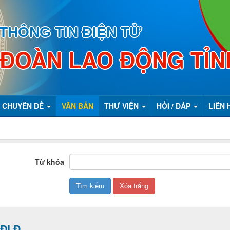
THÔNG TIN ĐIỆN TỬ
 ĐOÀN LAO ĐỘNG TỈN
CHUYÊN ĐỀ
VĂN BẢN
THƯ VIỆN
HỎI / ĐÁP
LIÊN 
Từ khóa
LĐLĐ