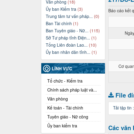
Văn phòng
(18)
Ủy ban Kiểm tra
(3)
Báo cáo kết 
Trung tâm tư vấn pháp...
(0)
Ban Tài chính
(1)
Ban Tuyên giáo - Nữ...
(115)
Ngày
Sở Tư pháp tỉnh Điện...
(1)
Tổng Liên đoàn Lao...
(10)
Ủy ban nhân dân tỉnh...
(1)
Cơ quan
LĨNH VỰC
Tổ chức - Kiểm tra
Chính sách pháp luật và...
File đ
Văn phòng
Kế toán - Tài chính
Tải tập tin 
Tuyên giáo - Nữ công
Ủy ban kiểm tra
Các văn 