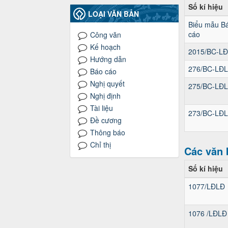
Số kí hiệu
LOẠI VĂN BẢN
Biểu mẫu B
cáo
Công văn
Kế hoạch
2015/BC-L
Hướng dẫn
276/BC-LĐ
Báo cáo
Nghị quyết
275/BC-LĐ
Nghị định
Tài liệu
273/BC-LĐ
Đề cương
Thông báo
Chỉ thị
Các văn 
Số kí hiệu
1077/LĐLĐ
1076 /LĐLĐ