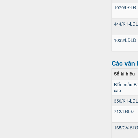
1070/LĐLĐ
444/KH-LĐ
1033/LĐLĐ
Các văn 
Số kí hiệu
Biểu mẫu B
cáo
350/KH-LĐ
712/LĐLĐ
165/CV-BT