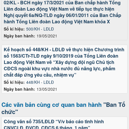
02/KL - BCH ngày 17/3/2021 của Ban chấp hành Tổng
Liên đoàn Lao động Việt Nam về tiếp tục thực hiện
Nghị quyết 6a/NQ-TLĐ ngày 06/01/2011 của Ban Chấp
hành Tổng Liên đoàn Lao động Việt Nam khóa X
Số kí hiệu:
500/KH - LĐLĐ
Ngày ban hành:
19/05/2021
Kế hoạch số 448/KH - LĐLĐ về thực hiện Chương trình
số 1563/CTr-TLĐ ngày 9/10/2019 của Tổng Liên đoàn
Lao động Việt Nam về “Xây dựng đội ngũ Chủ tịch
CĐCS ngoài khu vực nhà nước đủ năng lực, phẩm
chất đáp ứng yêu cầu, nhiệm vụ”
Số kí hiệu:
448/KH - LĐLĐ
Ngày ban hành:
13/05/2021
Các văn bản cùng cơ quan ban hành
"Ban Tổ
chức"
Công văn số 735/LĐLĐ “V/v báo cáo tình hình
CNVCLĐ, ĐVCĐ, CĐCS 6 tháng, 1 năm”