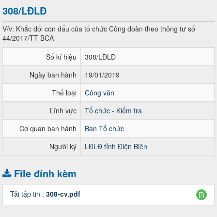
308/LĐLĐ
V/v: Khắc đổi con dấu của tổ chức Công đoàn theo thông tư số
44/2017/TT-BCA
Số kí hiệu
308/LĐLĐ
Ngày ban hành
19/01/2019
Thể loại
Công văn
Lĩnh vực
Tổ chức - Kiểm tra
Cơ quan ban hành
Ban Tổ chức
Người ký
LĐLĐ tỉnh Điện Biên
File đính kèm
Tải tập tin :
308-cv.pdf