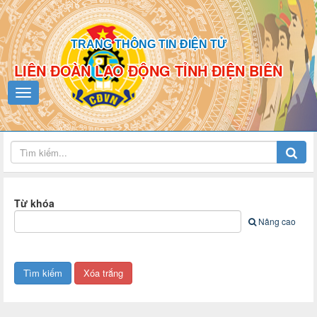
TRANG THÔNG TIN ĐIỆN TỬ
LIÊN ĐOÀN LAO ĐỘNG TỈNH ĐIỆN BIÊN
Từ khóa
Nâng cao