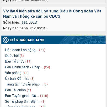
V/v lấy ý kiến sửa đổi, bổ sung Điều lệ Công đoàn Việt
Nam và Thống kê cán bộ CĐCS
Số kí hiệu:
696/LĐLĐ
Ngày ban hành:
05/10/2016
CƠ QUAN BAN HÀNH
Liên đoàn Lao động...
(71)
Quốc hội
(3)
Ban Tổ chức
(14)
Ban Chính sách - Pháp...
(24)
Văn phòng
(18)
Ủy ban Kiểm tra
(3)
Trung tâm tư vấn pháp...
(0)
Ban Tài chính
(1)
Ban Tuyên giáo - Nữ...
(115)
Sở Tư pháp tỉnh Điện...
(1)
Tổng Liên đoàn Lao...
(10)