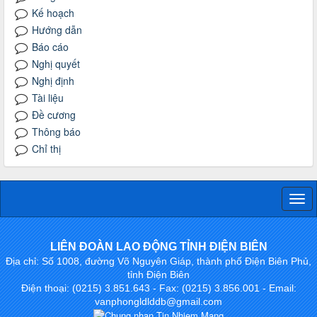
Kế hoạch
Hướng dẫn
Báo cáo
Nghị quyết
Nghị định
Tài liệu
Đề cương
Thông báo
Chỉ thị
Togg
navi
LIÊN ĐOÀN LAO ĐỘNG TỈNH ĐIỆN BIÊN
Địa chỉ: Số 1008, đường Võ Nguyên Giáp, thành phố Điện Biên Phủ,
tỉnh Điện Biên
Điện thoại: (0215) 3.851.643 - Fax: (0215) 3.856.001 - Email:
vanphongldlddb@gmail.com