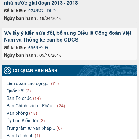
nhà nước giai đoạn 2013 - 2018
Số kí hiệu:
274/BC-LĐLĐ
Ngày ban hành:
18/04/2016
V/v lấy ý kiến sửa đổi, bổ sung Điều lệ Công đoàn Việt
Nam và Thống kê cán bộ CĐCS
Số kí hiệu:
696/LĐLĐ
Ngày ban hành:
05/10/2016
CƠ QUAN BAN HÀNH
Liên đoàn Lao động...
(71)
Quốc hội
(3)
Ban Tổ chức
(14)
Ban Chính sách - Pháp...
(24)
Văn phòng
(18)
Ủy ban Kiểm tra
(3)
Trung tâm tư vấn pháp...
(0)
Ban Tài chính
(1)