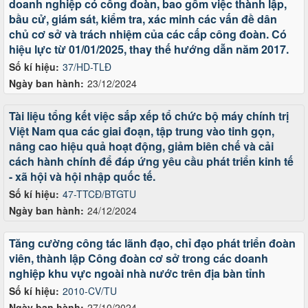
doanh nghiệp có công đoàn, bao gồm việc thành lập,
bầu cử, giám sát, kiểm tra, xác minh các vấn đề dân
chủ cơ sở và trách nhiệm của các cấp công đoàn. Có
hiệu lực từ 01/01/2025, thay thế hướng dẫn năm 2017.
Số kí hiệu:
37/HD-TLĐ
Ngày ban hành:
23/12/2024
Tài liệu tổng kết việc sắp xếp tổ chức bộ máy chính trị
Việt Nam qua các giai đoạn, tập trung vào tinh gọn,
nâng cao hiệu quả hoạt động, giảm biên chế và cải
cách hành chính để đáp ứng yêu cầu phát triển kinh tế
- xã hội và hội nhập quốc tế.
Số kí hiệu:
47-TTCĐ/BTGTU
Ngày ban hành:
24/12/2024
Tăng cường công tác lãnh đạo, chỉ đạo phát triển đoàn
viên, thành lập Công đoàn cơ sở trong các doanh
nghiệp khu vực ngoài nhà nước trên địa bàn tỉnh
Số kí hiệu:
2010-CV/TU
Ngày ban hành:
27/10/2024