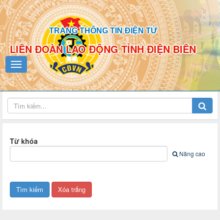
TRANG THÔNG TIN ĐIỆN TỬ
LIÊN ĐOÀN LAO ĐỘNG TỈNH ĐIỆN BIÊN
Từ khóa
Nâng cao