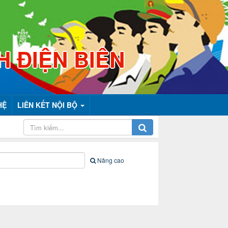
H ĐIỆN BIÊN
HỆ
LIÊN KẾT NỘI BỘ
Nâng cao