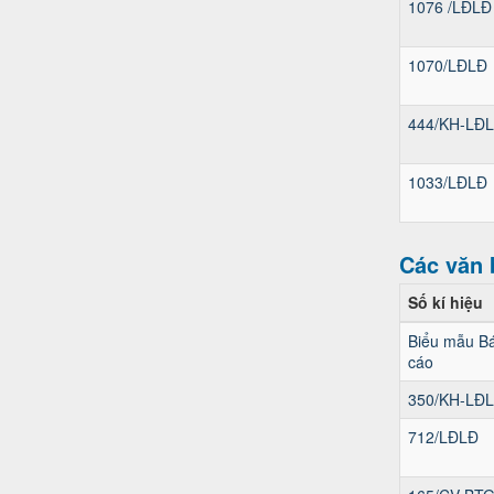
1076 /LĐLĐ
1070/LĐLĐ
444/KH-LĐ
1033/LĐLĐ
Các văn 
Số kí hiệu
Biểu mẫu B
cáo
350/KH-LĐ
712/LĐLĐ