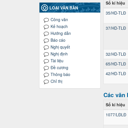
Số kí hiệu
LOẠI VĂN BẢN
35/HD-TLĐ
Công văn
Kế hoạch
37/HD-TLĐ
Hướng dẫn
Báo cáo
Nghị quyết
Nghị định
32/HD-TLĐ
Tài liệu
65/HD-TLĐ
Đề cương
42/HD-TLĐ
Thông báo
Chỉ thị
Các văn 
Số kí hiệu
1077/LĐLĐ