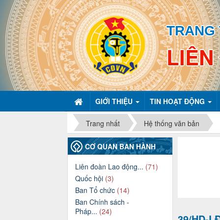
TRANG 
LIÊN
GIỚI THIỆU
TIN HOẠT ĐỘNG
Trang nhất
Hệ thống văn bản
CƠ QUAN BAN HÀNH
Liên đoàn Lao động...
(71)
Quốc hội
(3)
Ban Tổ chức
(14)
Ban Chính sách -
Pháp...
(24)
39/HD-L