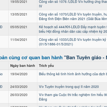
19/05/2021
Công văn số 1076 /LĐLĐ V/v hưởng ứng tham 
IV
13/05/2021
Công văn số 1070/LĐLĐ V/v tuyên truyền, hư
Đảng tỉnh Điện Biên năm 2021 (Giải Búa liềm
LĐ
05/05/2021
Kế hoạch số 444/KH-LĐLĐ Đẩy mạnh tuyên tr
biểu Hội đồng nhân dân các cấp nhiệm kỳ 2
11/04/2021
Công văn số 1033/LĐLĐ V/v tuyên truyền kỷ
(01/5/1886-01/5/2021)
bản cùng cơ quan ban hành
"Ban Tuyên giáo -
Ngày ban hành
Trích yếu
áo
19/04/2020
Biểu thống kê tình hình ảnh hưởng của dịch 
LĐ
24/03/2020
V/v Tuyên truyền trong quý II năm 2020
26/03/2020
V/v tham gia Cuộc thi trắc nghiệm tìm hiểu
Đảng