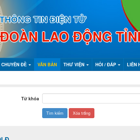
THÔNG TIN ĐIỆN TỬ
 ĐOÀN LAO ĐỘNG TỈN
CHUYÊN ĐỀ
VĂN BẢN
THƯ VIỆN
HỎI / ĐÁP
LIÊN 
Từ khóa
ĐLĐ