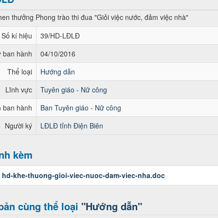
en thưởng Phong trào thi đua "Giỏi việc nước, đảm việc nhà"
Số kí hiệu
39/HD-LĐLĐ
 ban hành
04/10/2016
Thể loại
Hướng dẫn
Lĩnh vực
Tuyên giáo - Nữ công
 ban hành
Ban Tuyên giáo - Nữ công
Người ký
LĐLĐ tỉnh Điện Biên
ính kèm
:
hd-khe-thuong-gioi-viec-nuoc-dam-viec-nha.doc
bản cùng thể loại
"Hướng dẫn"