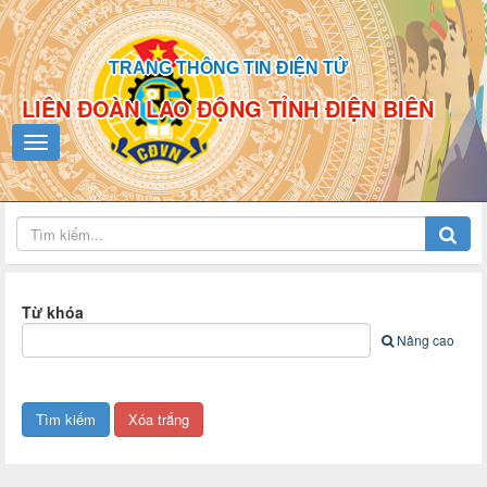
TRANG THÔNG TIN ĐIỆN TỬ
LIÊN ĐOÀN LAO ĐỘNG TỈNH ĐIỆN BIÊN
Từ khóa
Nâng cao