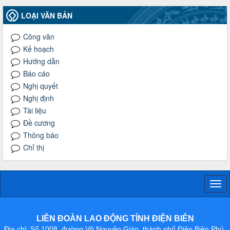
LOẠI VĂN BẢN
Công văn
Kế hoạch
Hướng dẫn
Báo cáo
Nghị quyết
Nghị định
Tài liệu
Đề cương
Thông báo
Chỉ thị
Togg
navi
LIÊN ĐOÀN LAO ĐỘNG TỈNH ĐIỆN BIÊN
Địa chỉ: Số 1008, đường Võ Nguyên Giáp, thành phố Điện Biên Phủ,