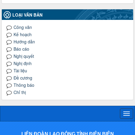
LOẠI VĂN BẢN
Công văn
Kế hoạch
Hướng dẫn
Báo cáo
Nghị quyết
Nghị định
Tài liệu
Đề cương
Thông báo
Chỉ thị
Togg
navi
LIÊN ĐOÀN LAO ĐỘNG TỈNH ĐIỆN BIÊN