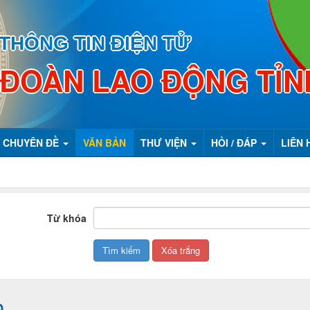
THÔNG TIN ĐIỆN TỬ
 ĐOÀN LAO ĐỘNG TỈN
CHUYÊN ĐỀ
VĂN BẢN
THƯ VIỆN
HỎI / ĐÁP
LIÊN 
Từ khóa
Đ