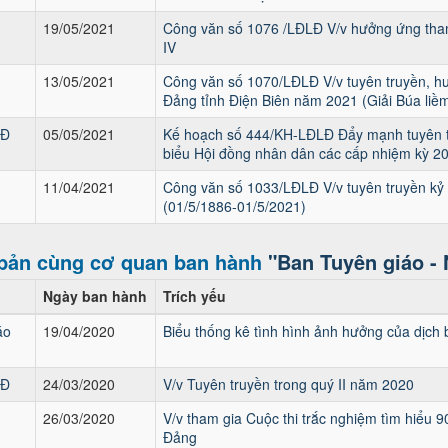
19/05/2021
Công văn số 1076 /LĐLĐ V/v hưởng ứng tham 
IV
13/05/2021
Công văn số 1070/LĐLĐ V/v tuyên truyền, hư
Đảng tỉnh Điện Biên năm 2021 (Giải Búa liềm
LĐ
05/05/2021
Kế hoạch số 444/KH-LĐLĐ Đẩy mạnh tuyên tr
biểu Hội đồng nhân dân các cấp nhiệm kỳ 2
11/04/2021
Công văn số 1033/LĐLĐ V/v tuyên truyền kỷ
(01/5/1886-01/5/2021)
bản cùng cơ quan ban hành
"Ban Tuyên giáo -
Ngày ban hành
Trích yếu
áo
19/04/2020
Biểu thống kê tình hình ảnh hưởng của dịch 
LĐ
24/03/2020
V/v Tuyên truyền trong quý II năm 2020
26/03/2020
V/v tham gia Cuộc thi trắc nghiệm tìm hiểu
Đảng