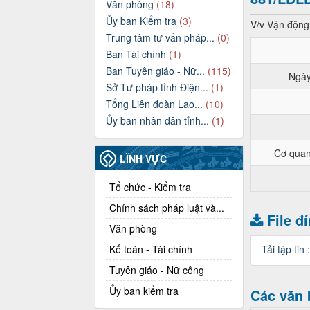
Văn phòng
(18)
Ủy ban Kiểm tra
(3)
V/v Vận động 
Trung tâm tư vấn pháp...
(0)
Ban Tài chính
(1)
Ban Tuyên giáo - Nữ...
(115)
Ngày
Sở Tư pháp tỉnh Điện...
(1)
Tổng Liên đoàn Lao...
(10)
Ủy ban nhân dân tỉnh...
(1)
Cơ quan
LĨNH VỰC
Tổ chức - Kiểm tra
Chính sách pháp luật và...
File đ
Văn phòng
Kế toán - Tài chính
Tải tập tin 
Tuyên giáo - Nữ công
Ủy ban kiểm tra
Các văn 