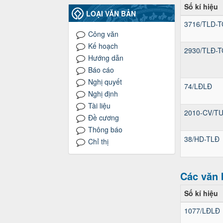
Số kí hiệu
LOẠI VĂN BẢN
3716/TLD-T
Công văn
Kế hoạch
2930/TLĐ-T
Hướng dẫn
Báo cáo
Nghị quyết
74/LĐLĐ
Nghị định
Tài liệu
2010-CV/T
Đề cương
Thông báo
38/HD-TLĐ
Chỉ thị
Các văn 
Số kí hiệu
1077/LĐLĐ