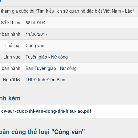
tham gia cuộc thi "Tìm hiểu lịch sử quan hệ đặc biệt Việt Nam - Lào"
Số kí hiệu
881/LĐLĐ
 ban hành
11/06/2017
Thể loại
Công văn
Lĩnh vực
Tuyên giáo - Nữ công
 ban hành
Ban Tuyên giáo - Nữ công
Người ký
LĐLĐ tỉnh Điện Biên
ính kèm
:
cv-881-cuoc-thi-van-dong-tim-hieu-lao.pdf
bản cùng thể loại
"Công văn"