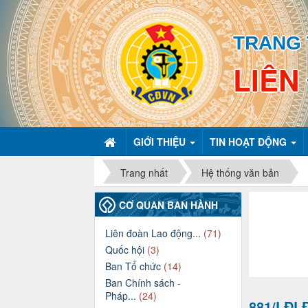
TRANG 
LIÊN
GIỚI THIỆU
TIN HOẠT ĐỘNG
Trang nhất
Hệ thống văn bản
CƠ QUAN BAN HÀNH
Liên đoàn Lao động...
(71)
Quốc hội
(3)
Ban Tổ chức
(14)
Ban Chính sách -
Pháp...
(24)
881/LĐL