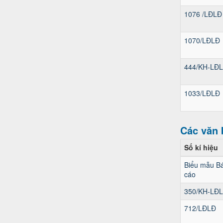
1076 /LĐLĐ
1070/LĐLĐ
444/KH-LĐ
1033/LĐLĐ
Các văn 
Số kí hiệu
Biểu mẫu B
cáo
350/KH-LĐ
712/LĐLĐ