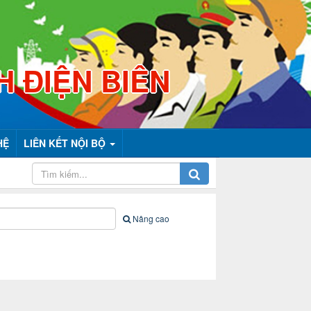
H ĐIỆN BIÊN
HỆ
LIÊN KẾT NỘI BỘ
Nâng cao