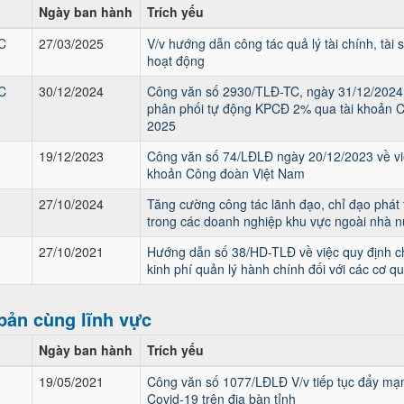
Ngày ban hành
Trích yếu
C
27/03/2025
V/v hướng dẫn công tác quả lý tài chính, tài
hoạt động
C
30/12/2024
Công văn số 2930/TLĐ-TC, ngày 31/12/2024 
phân phối tự động KPCĐ 2% qua tài khoản 
2025
19/12/2023
Công văn số 74/LĐLĐ ngày 20/12/2023 về vi
khoản Công đoàn Việt Nam
U
27/10/2024
Tăng cường công tác lãnh đạo, chỉ đạo phát 
trong các doanh nghiệp khu vực ngoài nhà nư
27/10/2021
Hướng dẫn số 38/HD-TLĐ về việc quy định ch
kinh phí quản lý hành chính đối với các cơ 
bản cùng lĩnh vực
Ngày ban hành
Trích yếu
19/05/2021
Công văn số 1077/LĐLĐ V/v tiếp tục đẩy mạn
Covid-19 trên địa bàn tỉnh