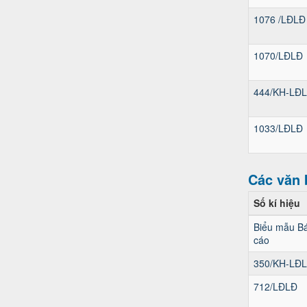
1076 /LĐLĐ
1070/LĐLĐ
444/KH-LĐ
1033/LĐLĐ
Các văn 
Số kí hiệu
Biểu mẫu B
cáo
350/KH-LĐ
712/LĐLĐ