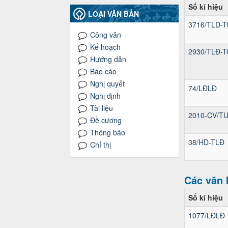
Số kí hiệu
LOẠI VĂN BẢN
3716/TLD-T
Công văn
Kế hoạch
2930/TLĐ-T
Hướng dẫn
Báo cáo
Nghị quyết
74/LĐLĐ
Nghị định
Tài liệu
2010-CV/T
Đề cương
Thông báo
38/HD-TLĐ
Chỉ thị
Các văn 
Số kí hiệu
1077/LĐLĐ