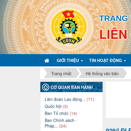
TRANG 
LIÊN
GIỚI THIỆU
TIN HOẠT ĐỘNG
Trang nhất
Hệ thống văn bản
CƠ QUAN BAN HÀNH
Liên đoàn Lao động...
(71)
Quốc hội
(3)
Ban Tổ chức
(14)
Ban Chính sách -
Pháp...
(24)
929/LĐL