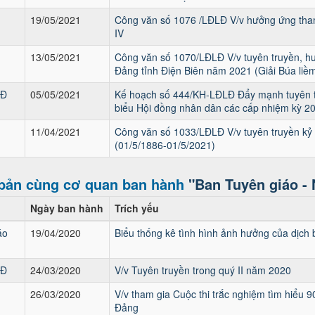
19/05/2021
Công văn số 1076 /LĐLĐ V/v hưởng ứng tham 
IV
13/05/2021
Công văn số 1070/LĐLĐ V/v tuyên truyền, hư
Đảng tỉnh Điện Biên năm 2021 (Giải Búa liềm
LĐ
05/05/2021
Kế hoạch số 444/KH-LĐLĐ Đẩy mạnh tuyên tr
biểu Hội đồng nhân dân các cấp nhiệm kỳ 2
11/04/2021
Công văn số 1033/LĐLĐ V/v tuyên truyền kỷ
(01/5/1886-01/5/2021)
bản cùng cơ quan ban hành
"Ban Tuyên giáo -
Ngày ban hành
Trích yếu
áo
19/04/2020
Biểu thống kê tình hình ảnh hưởng của dịch 
LĐ
24/03/2020
V/v Tuyên truyền trong quý II năm 2020
26/03/2020
V/v tham gia Cuộc thi trắc nghiệm tìm hiểu
Đảng