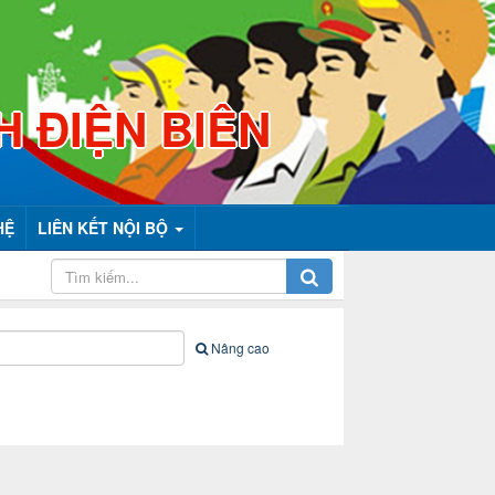
H ĐIỆN BIÊN
HỆ
LIÊN KẾT NỘI BỘ
Nâng cao