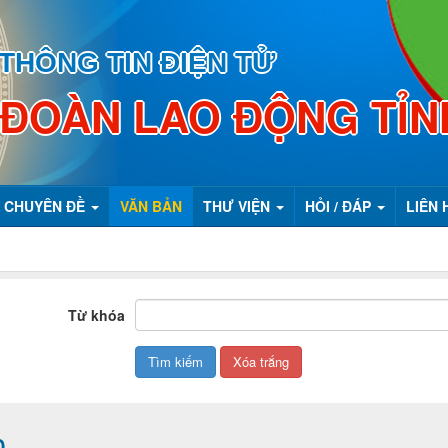
THÔNG TIN ĐIỆN TỬ
 ĐOÀN LAO ĐỘNG TỈN
CHUYÊN ĐỀ
VĂN BẢN
THƯ VIỆN
HỎI / ĐÁP
LIÊN 
Từ khóa
Đ