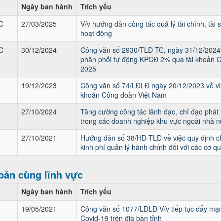
Ngày ban hành
Trích yếu
C
27/03/2025
V/v hướng dẫn công tác quả lý tài chính, tài
hoạt động
C
30/12/2024
Công văn số 2930/TLĐ-TC, ngày 31/12/2024 
phân phối tự động KPCĐ 2% qua tài khoản 
2025
19/12/2023
Công văn số 74/LĐLĐ ngày 20/12/2023 về vi
khoản Công đoàn Việt Nam
U
27/10/2024
Tăng cường công tác lãnh đạo, chỉ đạo phát 
trong các doanh nghiệp khu vực ngoài nhà nư
27/10/2021
Hướng dẫn số 38/HD-TLĐ về việc quy định ch
kinh phí quản lý hành chính đối với các cơ 
bản cùng lĩnh vực
Ngày ban hành
Trích yếu
19/05/2021
Công văn số 1077/LĐLĐ V/v tiếp tục đẩy mạn
Covid-19 trên địa bàn tỉnh