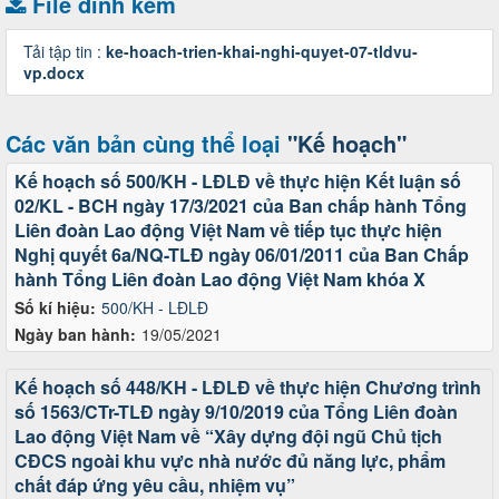
File đính kèm
Tải tập tin :
ke-hoach-trien-khai-nghi-quyet-07-tldvu-
vp.docx
Các văn bản cùng thể loại
"Kế hoạch"
Kế hoạch số 500/KH - LĐLĐ về thực hiện Kết luận số
02/KL - BCH ngày 17/3/2021 của Ban chấp hành Tổng
Liên đoàn Lao động Việt Nam về tiếp tục thực hiện
Nghị quyết 6a/NQ-TLĐ ngày 06/01/2011 của Ban Chấp
hành Tổng Liên đoàn Lao động Việt Nam khóa X
Số kí hiệu:
500/KH - LĐLĐ
Ngày ban hành:
19/05/2021
Kế hoạch số 448/KH - LĐLĐ về thực hiện Chương trình
số 1563/CTr-TLĐ ngày 9/10/2019 của Tổng Liên đoàn
Lao động Việt Nam về “Xây dựng đội ngũ Chủ tịch
CĐCS ngoài khu vực nhà nước đủ năng lực, phẩm
chất đáp ứng yêu cầu, nhiệm vụ”