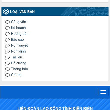
LOẠI VĂN BẢN
Công văn
Kế hoạch
Hướng dẫn
Báo cáo
Nghị quyết
Nghị định
Tài liệu
Đề cương
Thông báo
Chỉ thị
Togg
navi
LIÊN ĐOÀN LAO ĐỘNG TỈNH ĐIỆN BIÊN