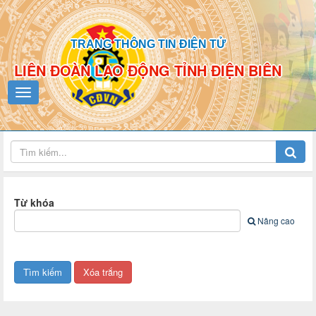
TRANG THÔNG TIN ĐIỆN TỬ
LIÊN ĐOÀN LAO ĐỘNG TỈNH ĐIỆN BIÊN
Từ khóa
Nâng cao