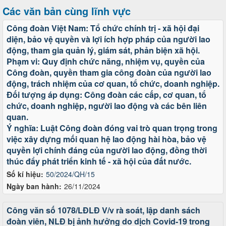
Các văn bản cùng lĩnh vực
Công đoàn Việt Nam: Tổ chức chính trị - xã hội đại
diện, bảo vệ quyền và lợi ích hợp pháp của người lao
động, tham gia quản lý, giám sát, phản biện xã hội.
Phạm vi: Quy định chức năng, nhiệm vụ, quyền của
Công đoàn, quyền tham gia công đoàn của người lao
động, trách nhiệm của cơ quan, tổ chức, doanh nghiệp.
Đối tượng áp dụng: Công đoàn các cấp, cơ quan, tổ
chức, doanh nghiệp, người lao động và các bên liên
quan.
Ý nghĩa: Luật Công đoàn đóng vai trò quan trọng trong
việc xây dựng mối quan hệ lao động hài hòa, bảo vệ
quyền lợi chính đáng của người lao động, đồng thời
thúc đẩy phát triển kinh tế - xã hội của đất nước.
Số kí hiệu:
50/2024/QH/15
Ngày ban hành:
26/11/2024
Công văn số 1078/LĐLĐ V/v rà soát, lập danh sách
đoàn viên, NLĐ bị ảnh hưởng do dịch Covid-19 trong