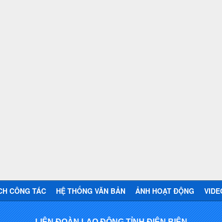
CH CÔNG TÁC
HỆ THỐNG VĂN BẢN
ẢNH HOẠT ĐỘNG
VIDE
LIÊN ĐOÀN LAO ĐỘNG TỈNH ĐIỆN BIÊN