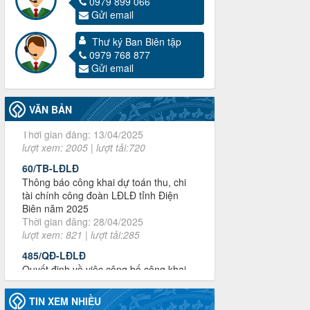
0979 899 066
Gửi email
Thư ký Ban Biên tập
3716/TLD-TC
0979 768 877
Công văn hướng dẫn công tác quả lý tài
Gửi email
chính, tài sản công đoàn khi đơn vị sát
nhập, chấm dứt hoạt động
Thời gian đăng: 13/04/2025
VĂN BẢN
lượt xem: 2005 | lượt tải:720
60/TB-LĐLĐ
Thông báo công khai dự toán thu, chi
tài chính công đoàn LĐLĐ tỉnh Điện
Biên năm 2025
Thời gian đăng: 28/04/2025
lượt xem: 821 | lượt tải:285
485/QĐ-LĐLĐ
Quyết định về việc công bố công khai
quyết toán ngân sách nhà nước năm
2024
Thời gian đăng: 29/04/2025
lượt xem: 917 | lượt tải:254
TIN XEM NHIỀU
2930/TLĐ-TC