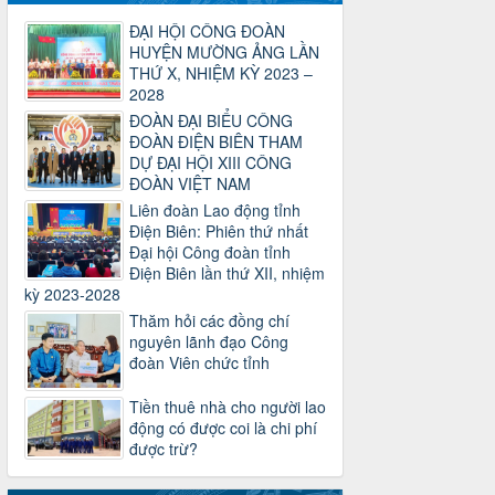
Công văn số 2930/TLĐ-TC, ngày
ĐẠI HỘI CÔNG ĐOÀN
31/12/2024 của Tổng LĐLĐ Việt Nam
HUYỆN MƯỜNG ẢNG LẦN
về việc quy định tỷ lệ phân phối tự động
THỨ X, NHIỆM KỲ 2023 –
KPCĐ 2% qua tài khoản Công đoàn
2028
Việt Nam về các cấp Công đoàn năm
2025
ĐOÀN ĐẠI BIỂU CÔNG
Thời gian đăng: 06/01/2025
ĐOÀN ĐIỆN BIÊN THAM
lượt xem: 1067 | lượt tải:437
DỰ ĐẠI HỘI XIII CÔNG
ĐOÀN VIỆT NAM
47-TTCĐ/BTGTU
Liên đoàn Lao động tỉnh
Thông tin chuyên đề: Một số nôi dung
Điện Biên: Phiên thứ nhất
về sắp xếp tổ chức bộ máy của hệ
Đại hội Công đoàn tỉnh
thống chính trị tinh gọn, hoạt động hiệu
Điện Biên lần thứ XII, nhiệm
lực, hiệu quả
kỳ 2023-2028
Thời gian đăng: 25/12/2024
Thăm hỏi các đồng chí
lượt xem: 1225 | lượt tải:339
nguyên lãnh đạo Công
37/HD-TLĐ
đoàn Viên chức tỉnh
Hướng dẫn Công đoàn với việc tổ chức
và hoạt động của Ban Thanh tra Nhân
Tiền thuê nhà cho người lao
dân
động có được coi là chi phí
Thời gian đăng: 27/12/2024
được trừ?
lượt xem: 4950 | lượt tải:1353
35/HD-TLĐ