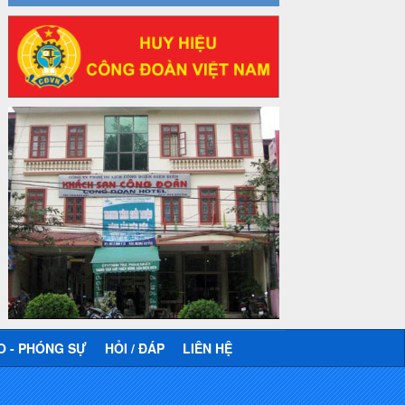
Công văn số 2930/TLĐ-TC, ngày
31/12/2024 của Tổng LĐLĐ Việt Nam
về việc quy định tỷ lệ phân phối tự động
KPCĐ 2% qua tài khoản Công đoàn
Việt Nam về các cấp Công đoàn năm
2025
Thời gian đăng: 06/01/2025
lượt xem: 1067 | lượt tải:437
47-TTCĐ/BTGTU
Thông tin chuyên đề: Một số nôi dung
về sắp xếp tổ chức bộ máy của hệ
thống chính trị tinh gọn, hoạt động hiệu
lực, hiệu quả
Thời gian đăng: 25/12/2024
lượt xem: 1225 | lượt tải:339
37/HD-TLĐ
Hướng dẫn Công đoàn với việc tổ chức
và hoạt động của Ban Thanh tra Nhân
dân
O - PHÓNG SỰ
HỎI / ĐÁP
LIÊN HỆ
Thời gian đăng: 27/12/2024
lượt xem: 4950 | lượt tải:1353