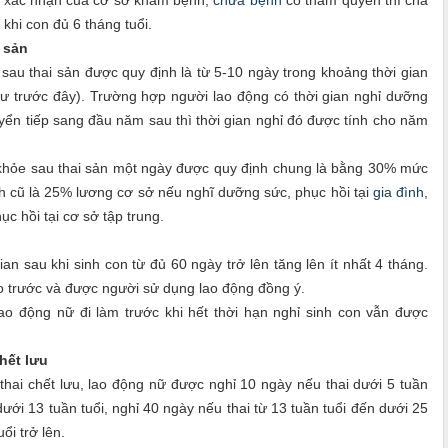
khi con đủ 6 tháng tuổi.
 sản
au thai sản được quy định là từ 5-10 ngày trong khoảng thời gian
hư trước đây). Trường hợp người lao động có thời gian nghỉ dưỡng
yển tiếp sang đầu năm sau thì thời gian nghỉ đó được tính cho năm
hỏe sau thai sản một ngày được quy định chung là bằng 30% mức
nh cũ là 25% lương cơ sở nếu nghĩ dưỡng sức, phục hồi tại
gia đình
,
 hồi tại cơ sở tập trung.
an sau khi sinh con từ đủ 60 ngày trở lên tăng lên ít nhất 4 tháng.
áo trước và được người sử dụng lao động đồng ý.
ao động nữ đi làm trước khi hết thời hạn nghỉ sinh con vẫn được
.
chết lưu
 thai chết lưu, lao động nữ được nghỉ 10 ngày nếu thai dưới 5 tuần
 dưới 13 tuần tuổi, nghỉ 40 ngày nếu thai từ 13 tuần tuổi đến dưới 25
ổi trở lên.