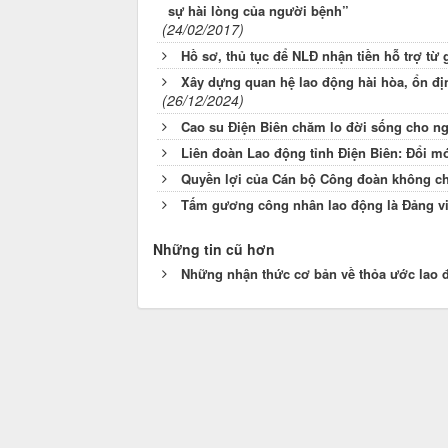
sự hài lòng của người bệnh”
(24/02/2017)
Hồ sơ, thủ tục để NLĐ nhận tiền hỗ trợ từ 
Xây dựng quan hệ lao động hài hòa, ổn định
(26/12/2024)
Cao su Điện Biên chăm lo đời sống cho n
Liên đoàn Lao động tỉnh Điện Biên: Đổi mớ
Quyền lợi của Cán bộ Công đoàn không ch
Tấm gương công nhân lao động là Đảng vi
Những tin cũ hơn
Những nhận thức cơ bản về thỏa ước lao đ