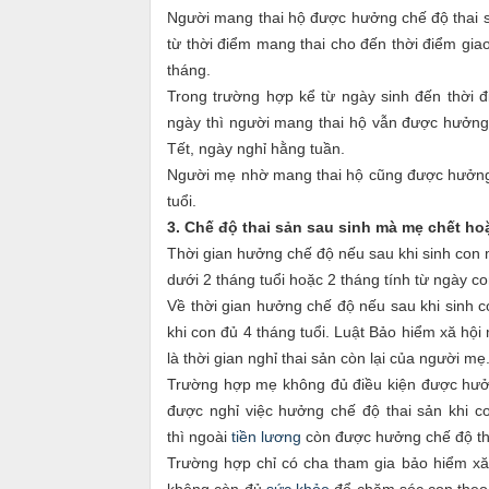
Người mang thai hộ được hưởng chế độ thai sả
từ thời điểm mang thai cho đến thời điểm gi
tháng.
Trong trường hợp kể từ ngày sinh đến thời 
ngày thì người mang thai hộ vẫn được hưởng c
Tết, ngày nghỉ hằng tuần.
Người mẹ nhờ mang thai hộ cũng được hưởng c
tuổi.
3. Chế độ thai sản sau sinh mà mẹ chết ho
Thời gian hưởng chế độ nếu sau khi sinh con 
dưới 2 tháng tuổi hoặc 2 tháng tính từ ngày con
Về thời gian hưởng chế độ nếu sau khi sinh c
khi con đủ 4 tháng tuổi. Luật Bảo hiểm xă hội
là thời gian nghỉ thai sản còn lại của người mẹ
Trường hợp mẹ không đủ điều kiện được hưởng 
được nghỉ việc hưởng chế độ thai sản khi co
thì ngoài
tiền lương
còn được hưởng chế độ thai
Trường hợp chỉ có cha tham gia bảo hiểm xă 
không còn đủ
sức khỏe
để chăm sóc con theo