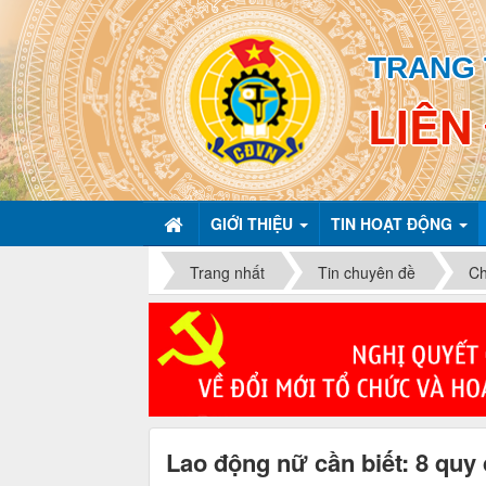
TRANG 
LIÊN
GIỚI THIỆU
TIN HOẠT ĐỘNG
Trang nhất
Tin chuyên đề
Ch
Lao động nữ cần biết: 8 quy 