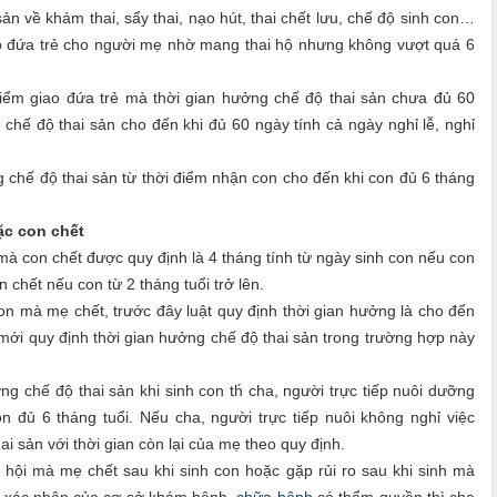
n về khám thai, sẩy thai, nạo hút, thai chết lưu, chế độ sinh con…
ao đứa trẻ cho người mẹ nhờ mang thai hộ nhưng không vượt quá 6
điểm giao đứa trẻ mà thời gian hưởng chế độ thai sản chưa đủ 60
hế độ thai sản cho đến khi đủ 60 ngày tính cả ngày nghỉ lễ, nghỉ
hế độ thai sản từ thời điểm nhận con cho đến khi con đủ 6 tháng
ặc con chết
mà con chết được quy định là 4 tháng tính từ ngày sinh con nếu con
 chết nếu con từ 2 tháng tuổi trở lên.
on mà mẹ chết, trước đây luật quy định thời gian hưởng là cho đến
 mới quy định thời gian hưởng chế độ thai sản trong trường hợp này
.
chế độ thai sản khi sinh con th́ cha, người trực tiếp nuôi dưỡng
n đủ 6 tháng tuổi. Nếu cha, người trực tiếp nuôi không nghỉ việc
 sản với thời gian còn lại của mẹ theo quy định.
hội mà mẹ chết sau khi sinh con hoặc gặp rủi ro sau khi sinh mà
 xác nhận của cơ sở khám bệnh,
chữa bệnh
có thẩm quyền thì cha