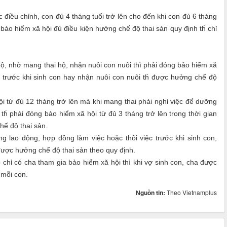
 điều chỉnh, con đủ 4 tháng tuổi trở lên cho đến khi con đủ 6 tháng
ảo hiểm xă hội đủ điều kiện hưởng chế độ thai sản quy định th́ chỉ
ộ, nhờ mang thai hộ, nhận nuôi con nuôi thì phải đóng bảo hiểm xă
ng trước khi sinh con hay nhận nuôi con nuôi th́ được hưởng chế độ
 từ đủ 12 tháng trở lên mà khi mang thai phải nghỉ việc để dưỡng
h́ phải đóng bảo hiểm xă hội từ đủ 3 tháng trở lên trong thời gian
hế độ thai sản.
 lao động, hợp đồng làm việc hoặc thôi việc trước khi sinh con,
 được hưởng chế độ thai sản theo quy định.
chỉ có cha tham gia bảo hiểm xă hội thì khi vợ sinh con, cha được
 mỗi con.
Nguồn tin:
Theo Vietnamplus