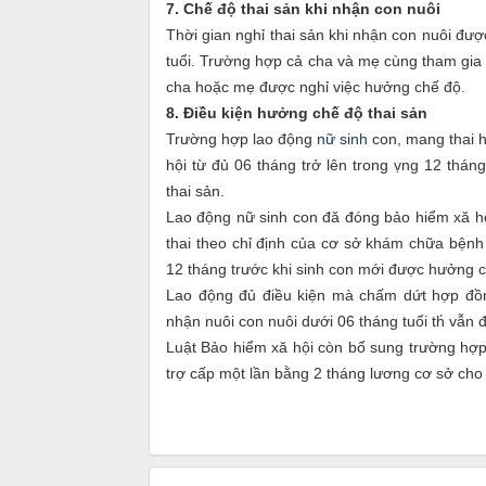
7. Chế độ thai sản khi nhận con nuôi
Thời gian nghỉ thai sản khi nhận con nuôi được
tuổi. Trường hợp cả cha và mẹ cùng tham gia b
cha hoặc mẹ được nghỉ việc hưởng chế độ.
8. Điều kiện hưởng chế độ thai sản
Trường hợp lao động
nữ sinh
con, mang thai h
hội từ đủ 06 tháng trở lên trong ṿng 12 thá
thai sản.
Lao động nữ sinh con đă đóng bảo hiểm xă hội
thai theo chỉ định của cơ sở khám chữa bệnh t
12 tháng trước khi sinh con mới được hưởng c
Lao động đủ điều kiện mà chấm dứt hợp đồng
nhận nuôi con nuôi dưới 06 tháng tuổi th́ vẫn
Luật Bảo hiểm xă hội còn bổ sung trường hợp 
trợ cấp một lần bằng 2 tháng lương cơ sở cho