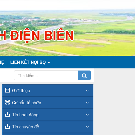
H ĐIỆN BIÊN
HỆ
LIÊN KẾT NỘI BỘ
Giới thiệu
Cơ cấu tổ chức
Tin hoạt động
Tin chuyên đề