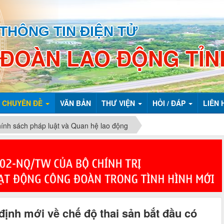
THÔNG TIN ĐIỆN TỬ
 ĐOÀN LAO ĐỘNG TỈN
CHUYÊN ĐỀ
VĂN BẢN
THƯ VIỆN
HỎI / ĐÁP
LIÊN 
ính sách pháp luật và Quan hệ lao động
định mới về chế độ thai sản bắt đầu có