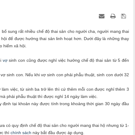
6 bổ sung rất nhiều chế độ thai sản cho người cha, người mang thai
ă hội để được hưởng thai sản linh hoạt hơn. Dưới đây là những thay
o hiểm xă hội.
i
vợ
sinh con cũng được nghỉ việc hưởng chế độ thai sản từ 5 đến
ợ sinh con. Nếu khi vợ sinh con phải phẫu thuật, sinh con dưới 32
 làm việc, từ sinh ba trở lên thì cứ thêm mỗi con được nghỉ thêm 3
 mà phải phẫu thuật thì được nghỉ 14 ngày làm việc.
y định tại khoản này được tính trong khoảng thời gian 30 ngày đầu
ưa có quy định chế độ thai sản cho người mang thai hộ nhưng từ 1-
ực thì
chính sách
này bắt đầu được áp dụng.