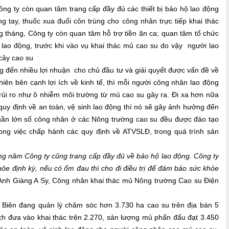
 ty còn quan tâm trang cấp đầy đủ các thiết bị bảo hộ lao động
g tay, thuốc xua đuổi côn trùng cho công nhân trực tiếp khai thác
g tháng, Công ty còn quan tâm hỗ trợ tiền ăn ca; quan tâm tổ chức
lao động, trước khi vào vụ khai thác mủ cao su do vậy người lao
cây cao su
đến nhiều lợi nhuận cho chủ đầu tư và giải quyết được vấn đề về
hiên bên cạnh lợi ích về kinh tế, thì mỗi người công nhân lao động
 rủi ro như ô nhiễm môi trường từ mủ cao su gây ra. Đi xa hơn nữa
uy định về an toàn, vệ sinh lao động thì nó sẽ gây ảnh hưởng đến
phần lớn số công nhân ở các Nông trường cao su đều được đào tạo
ong việc chấp hành các quy định về ATVSLĐ, trong quá trình sản
ng năm Công ty cũng trang cấp đầy đủ về bảo hộ lao động. Công ty
ỏe định kỳ, nếu có ốm đau thì cho đi điều trị để đảm bảo sức khỏe
Anh Giàng A Sy, Công nhân khai thác mủ Nông trường Cao su Điện
Biên đang quản lý chăm sóc hơn 3.730 ha cao su trên địa bàn 5
ích đưa vào khai thác trên 2.270, sản lượng mủ phấn đấu đạt 3.450