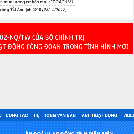
(27/04/2018)
eo mức lương cơ bản mới
(03/12/2017)
ưởng Tết Âm lịch 2018
CH CÔNG TÁC
HỆ THỐNG VĂN BẢN
ẢNH HOẠT ĐỘNG
VIDE
LIÊN ĐOÀN LAO ĐỘNG TỈNH ĐIỆN BIÊN