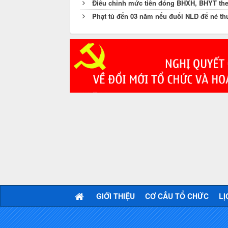
Điều chỉnh mức tiền đóng BHXH, BHYT th
Phạt tù đến 03 năm nếu đuổi NLĐ để né th
GIỚI THIỆU
CƠ CẤU TỔ CHỨC
LỊ