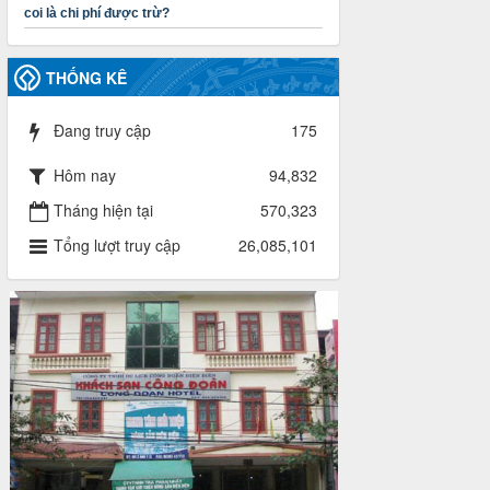
đoàn năm 2025
coi là chi phí được trừ?
Thời gian đăng: 23/09/2024
lượt xem: 4200 | lượt tải:1315
THỐNG KÊ
3716/TLD-TC
Công văn hướng dẫn công tác quả lý tài
Đang truy cập
175
chính, tài sản công đoàn khi đơn vị sát
nhập, chấm dứt hoạt động
Thời gian đăng: 13/04/2025
Hôm nay
94,832
lượt xem: 2006 | lượt tải:721
Tháng hiện tại
570,323
60/TB-LĐLĐ
Tổng lượt truy cập
26,085,101
Thông báo công khai dự toán thu, chi
tài chính công đoàn LĐLĐ tỉnh Điện
Biên năm 2025
Thời gian đăng: 28/04/2025
lượt xem: 822 | lượt tải:286
485/QĐ-LĐLĐ
Quyết định về việc công bố công khai
quyết toán ngân sách nhà nước năm
2024
Thời gian đăng: 29/04/2025
lượt xem: 919 | lượt tải:255