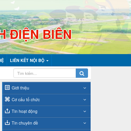
H ĐIỆN BIÊN
HỆ
LIÊN KẾT NỘI BỘ
Giới thiệu
Cơ cấu tổ chức
Tin hoạt động
Tin chuyên đề