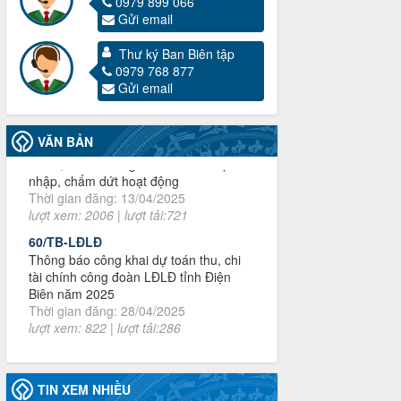
0979 899 066
Gửi email
Thư ký Ban Biên tập
0979 768 877
3716/TLD-TC
Gửi email
Công văn hướng dẫn công tác quả lý tài
chính, tài sản công đoàn khi đơn vị sát
nhập, chấm dứt hoạt động
Thời gian đăng: 13/04/2025
VĂN BẢN
lượt xem: 2006 | lượt tải:721
60/TB-LĐLĐ
Thông báo công khai dự toán thu, chi
tài chính công đoàn LĐLĐ tỉnh Điện
Biên năm 2025
Thời gian đăng: 28/04/2025
lượt xem: 822 | lượt tải:286
485/QĐ-LĐLĐ
Quyết định về việc công bố công khai
quyết toán ngân sách nhà nước năm
2024
Thời gian đăng: 29/04/2025
lượt xem: 919 | lượt tải:255
TIN XEM NHIỀU