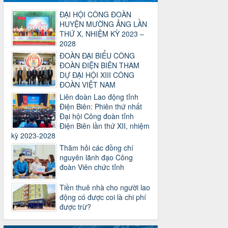
2930/TLĐ-TC
ĐẠI HỘI CÔNG ĐOÀN
Công văn số 2930/TLĐ-TC, ngày
HUYỆN MƯỜNG ẢNG LẦN
31/12/2024 của Tổng LĐLĐ Việt Nam
THỨ X, NHIỆM KỲ 2023 –
về việc quy định tỷ lệ phân phối tự động
2028
KPCĐ 2% qua tài khoản Công đoàn
Việt Nam về các cấp Công đoàn năm
ĐOÀN ĐẠI BIỂU CÔNG
2025
ĐOÀN ĐIỆN BIÊN THAM
Thời gian đăng: 06/01/2025
DỰ ĐẠI HỘI XIII CÔNG
lượt xem: 1067 | lượt tải:438
ĐOÀN VIỆT NAM
Liên đoàn Lao động tỉnh
47-TTCĐ/BTGTU
Điện Biên: Phiên thứ nhất
Thông tin chuyên đề: Một số nôi dung
Đại hội Công đoàn tỉnh
về sắp xếp tổ chức bộ máy của hệ
Điện Biên lần thứ XII, nhiệm
thống chính trị tinh gọn, hoạt động hiệu
kỳ 2023-2028
lực, hiệu quả
Thời gian đăng: 25/12/2024
Thăm hỏi các đồng chí
lượt xem: 1226 | lượt tải:339
nguyên lãnh đạo Công
đoàn Viên chức tỉnh
37/HD-TLĐ
Hướng dẫn Công đoàn với việc tổ chức
Tiền thuê nhà cho người lao
và hoạt động của Ban Thanh tra Nhân
động có được coi là chi phí
dân
được trừ?
Thời gian đăng: 27/12/2024
lượt xem: 4951 | lượt tải:1354