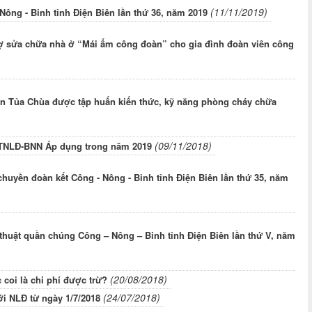
(11/11/2019)
ông - Binh tỉnh Điện Biên lần thứ 36, năm 2019
rợ sửa chữa nhà ở “Mái ấm công đoàn” cho gia đình đoàn viên công
ện Tủa Chùa được tập huấn kiến thức, kỹ năng phòng cháy chữa
(09/11/2018)
HTNLĐ-BNN Áp dụng trong năm 2019
chuyền đoàn kết Công - Nông - Binh tỉnh Điện Biên lần thứ 35, năm
thuật quần chúng Công – Nông – Binh tỉnh Điện Biên lần thứ V, năm
(20/08/2018)
coi là chi phí được trừ?
(24/07/2018)
i NLĐ từ ngày 1/7/2018