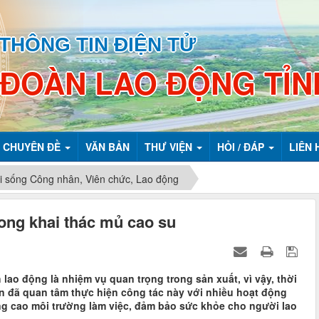
THÔNG TIN ĐIỆN TỬ
 ĐOÀN LAO ĐỘNG TỈN
CHUYÊN ĐỀ
VĂN BẢN
THƯ VIỆN
HỎI / ĐÁP
LIÊN 
i sống Công nhân, Viên chức, Lao động
ong khai thác mủ cao su
lao động là nhiệm vụ quan trọng trong sản xuất, vì vậy, thời
n đã quan tâm thực hiện công tác này với nhiều hoạt động
ng cao môi trường làm việc, đảm bảo sức khỏe cho người lao