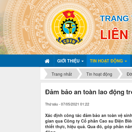
TRANG 
LIÊN
GIỚI THIỆU
TIN HOẠT ĐỘNG
Trang nhất
Tin hoạt động
Đờ
Đảm bảo an toàn lao động tr
Thứ sáu - 07/05/2021 01:22
Xác định công tác đảm bảo an toàn vệ sinh 
gian qua Công ty Cổ phần Cao su Điện Biê
thiết thực, hiệu quả. Qua đó, góp phần nâ