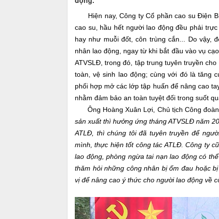
động.
Hiện nay, Công ty Cổ phần cao su Điện Biên
cao su, hầu hết người lao động đều phải trực 
hay như muỗi đốt, côn trùng cắn... Do vậy,
nhân lao động, ngay từ khi bắt đầu vào vụ cạ
ATVSLĐ, trong đó, tập trung tuyên truyền cho
toàn, vệ sinh lao động; cùng với đó là tăng
phối hợp mở các lớp tập huấn để nâng cao tay
nhằm đảm bảo an toàn tuyệt đối trong suốt qu
Ông Hoàng Xuân Lợi, Chủ tịch Công đoàn Cô
sản xuất thì hưởng ứng tháng ATVSLĐ năm 2021
ATLĐ, thì chúng tôi đã tuyên truyền để ngư
mình, thực hiện tốt công tác ATLĐ. Công ty c
lao động, phòng ngừa tai nạn lao động có th
thăm hỏi những công nhân bị ốm đau hoặc bị t
vị để nâng cao ý thức cho người lao động về 