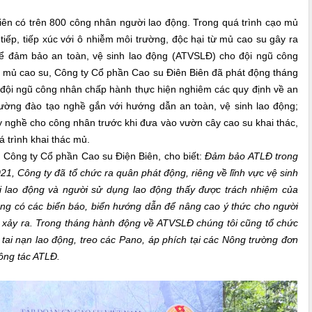
 có trên 800 công nhân người lao động. Trong quá trình cạo mủ
tiếp, tiếp xúc với ô nhiễm môi trường, độc hại từ mủ cao su gây ra
 để đảm bảo an toàn, vệ sinh lao động (ATVSLĐ) cho đội ngũ công
o mủ cao su, Công ty Cổ phần Cao su Điên Biên đã phát động tháng
 đội ngũ công nhân chấp hành thực hiện nghiêm các quy định về an
 cường đào tạo nghề gắn với hướng dẫn an toàn, vệ sinh lao động;
 nghề cho công nhân trước khi đưa vào vườn cây cao su khai thác,
á trình khai thác mủ.
ng ty Cổ phần Cao su Điện Biên, cho biết:
Đảm bảo ATLĐ trong
, Công ty đã tổ chức ra quân phát động, riêng về lĩnh vực vệ sinh
ời lao động và người sử dụng lao động thấy được trách nhiệm của
ũng có các biển báo, biển hướng dẫn để nâng cao ý thức cho người
ể xảy ra. Trong tháng hành động về ATVSLĐ chúng tôi cũng tổ chức
ai nạn lao động, treo các Pano, áp phích tại các Nông trường đơn
công tác ATLĐ.