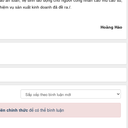
ảo an toàn, vệ sinh lao động cho người công nhân cao mủ cao su,
hiệm vụ sản xuất kinh doanh đã đề ra./.
Hoàng Hảo
iên chính thức
để có thể bình luận