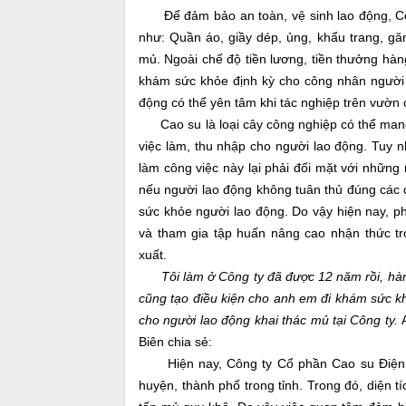
Để đảm bảo an toàn, vệ sinh lao động, Công
như: Quần áo, giầy dép, ủng, khẩu trang, găn
mủ. Ngoài chế độ tiền lương, tiền thưởng hàn
khám sức khỏe định kỳ cho công nhân người 
động có thể yên tâm khi tác nghiệp trên vườn 
Cao su là loại cây công nghiệp có thể mang 
việc làm, thu nhập cho người lao động. Tuy n
làm công việc này lại phải đối mặt với những
nếu người lao động không tuân thủ đúng các q
sức khỏe người lao động. Do vậy hiện nay, 
và tham gia tập huấn nâng cao nhận thức tr
xuất.
Tôi làm ở Công ty đã được 12 năm rồi, hà
cũng tạo điều kiện cho anh em đi khám sức kh
cho người lao động khai thác mủ tại Công ty.
Biên chia sẻ:
Hiện nay, Công ty Cổ phần Cao su Điện 
huyện, thành phố trong tỉnh. Trong đó,
diện t