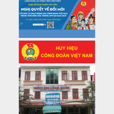
Thông tin chuyên đề: Một số nôi dung về sắp xếp tổ chức bộ
máy của hệ thống chính trị tinh gọn, hoạt động hiệu lực, hiệu
quả
Thời gian đăng: 25/12/2024
lượt xem: 1226 | lượt tải:339
37/HD-TLĐ
Hướng dẫn Công đoàn với việc tổ chức và hoạt động của
Ban Thanh tra Nhân dân
Thời gian đăng: 27/12/2024
lượt xem: 4953 | lượt tải:1355
35/HD-TLĐ
Hướng dẫn thực hiện một số nội dung chi liên quan đến
công tác kiểm tra, giám sát tại Công đoàn cơ sở
Thời gian đăng: 27/12/2024
lượt xem: 2078 | lượt tải:510
50/2024/QH/15
Luật Công đoàn 2024
Thời gian đăng: 25/12/2024
lượt xem: 4231 | lượt tải:322
2010-CV/TU
Tăng cường công tác lãnh đạo, chỉ đạo phát triển đoàn viên,