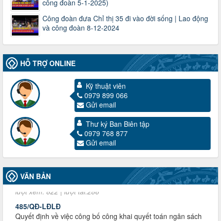
công đoàn 5-1-2025)
Công đoàn đưa Chỉ thị 35 đi vào đời sống | Lao động
và công đoàn 8-12-2024
HỖ TRỢ ONLINE
3716/TLD-TC
Kỹ thuật viên
Công văn hướng dẫn công tác quả lý tài chính, tài sản công
0979 899 066
đoàn khi đơn vị sát nhập, chấm dứt hoạt động
Gửi email
Thời gian đăng: 13/04/2025
lượt xem: 2006 | lượt tải:722
Thư ký Ban Biên tập
60/TB-LĐLĐ
0979 768 877
Gửi email
Thông báo công khai dự toán thu, chi tài chính công đoàn
LĐLĐ tỉnh Điện Biên năm 2025
Thời gian đăng: 28/04/2025
lượt xem: 822 | lượt tải:286
VĂN BẢN
485/QĐ-LĐLĐ
Quyết định về việc công bố công khai quyết toán ngân sách
nhà nước năm 2024
Thời gian đăng: 29/04/2025