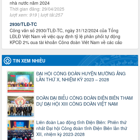
lượt xem: 919 | lượt tải:257
2930/TLĐ-TC
Công văn số 2930/TLĐ-TC, ngày 31/12/2024 của Tổng
LĐLĐ Việt Nam về việc quy định tỷ lệ phân phối tự động
KPCĐ 2% qua tài khoản Công đoàn Việt Nam về các cấp
Công đoàn năm 2025
Thời gian đăng: 06/01/2025
lượt xem: 1067 | lượt tải:438
47-TTCĐ/BTGTU
TIN XEM NHIỀU
Thông tin chuyên đề: Một số nôi dung về sắp xếp tổ chức bộ
máy của hệ thống chính trị tinh gọn, hoạt động hiệu lực, hiệu
ĐẠI HỘI CÔNG ĐOÀN HUYỆN MƯỜNG ẢNG
quả
LẦN THỨ X, NHIỆM KỲ 2023 – 2028
Thời gian đăng: 25/12/2024
lượt xem: 1226 | lượt tải:339
37/HD-TLĐ
ĐOÀN ĐẠI BIỂU CÔNG ĐOÀN ĐIỆN BIÊN THAM
Hướng dẫn Công đoàn với việc tổ chức và hoạt động của
DỰ ĐẠI HỘI XIII CÔNG ĐOÀN VIỆT NAM
Ban Thanh tra Nhân dân
Thời gian đăng: 27/12/2024
lượt xem: 4953 | lượt tải:1355
Liên đoàn Lao động tỉnh Điện Biên: Phiên thứ
nhất Đại hội Công đoàn tỉnh Điện Biên lần thứ
35/HD-TLĐ
XII, nhiệm kỳ 2023-2028
Hướng dẫn thực hiện một số nội dung chi liên quan đến