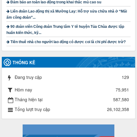
Đảm bảo an toàn lao động trong khai thác mủ cao su
đoàn khi đơn vị sát nhập, chấm dứt hoạt động
Thời gian đăng: 13/04/2025
Liên đoàn Lao động thị xã Mường Lay: Hỗ trợ sửa chữa nhà ở “Mái
lượt xem: 2006 | lượt tải:722
ấm công đoàn”...
60/TB-LĐLĐ
90 đoàn viên Công đoàn Trung tâm Y tế huyện Tủa Chùa được tập
Thông báo công khai dự toán thu, chi tài chính công đoàn
huấn kiến thức, kỹ...
LĐLĐ tỉnh Điện Biên năm 2025
Thời gian đăng: 28/04/2025
Tiền thuê nhà cho người lao động có được coi là chi phí được trừ?
lượt xem: 822 | lượt tải:286
485/QĐ-LĐLĐ
THỐNG KÊ
Quyết định về việc công bố công khai quyết toán ngân sách
nhà nước năm 2024
Thời gian đăng: 29/04/2025
Đang truy cập
129
lượt xem: 919 | lượt tải:257
Hôm nay
75,951
2930/TLĐ-TC
Công văn số 2930/TLĐ-TC, ngày 31/12/2024 của Tổng
Tháng hiện tại
587,580
LĐLĐ Việt Nam về việc quy định tỷ lệ phân phối tự động
KPCĐ 2% qua tài khoản Công đoàn Việt Nam về các cấp
Tổng lượt truy cập
26,102,358
Công đoàn năm 2025
Thời gian đăng: 06/01/2025
lượt xem: 1067 | lượt tải:438
47-TTCĐ/BTGTU