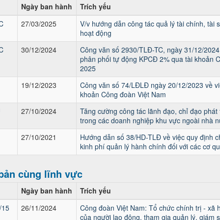
Ngày ban hành
Trích yếu
C
27/03/2025
V/v hướng dẫn công tác quả lý tài chính, tài
hoạt động
C
30/12/2024
Công văn số 2930/TLĐ-TC, ngày 31/12/2024 
phân phối tự động KPCĐ 2% qua tài khoản 
2025
19/12/2023
Công văn số 74/LĐLĐ ngày 20/12/2023 về vi
khoản Công đoàn Việt Nam
U
27/10/2024
Tăng cường công tác lãnh đạo, chỉ đạo phát 
trong các doanh nghiệp khu vực ngoài nhà nư
27/10/2021
Hướng dẫn số 38/HD-TLĐ về việc quy định ch
kinh phí quản lý hành chính đối với các cơ 
bản cùng lĩnh vực
Ngày ban hành
Trích yếu
/15
26/11/2024
Công đoàn Việt Nam: Tổ chức chính trị - xã h
của người lao động, tham gia quản lý, giám s