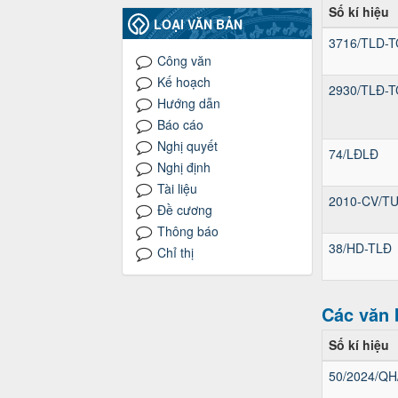
Số kí hiệu
LOẠI VĂN BẢN
3716/TLD-T
Công văn
Kế hoạch
2930/TLĐ-T
Hướng dẫn
Báo cáo
Nghị quyết
74/LĐLĐ
Nghị định
Tài liệu
2010-CV/T
Đề cương
Thông báo
38/HD-TLĐ
Chỉ thị
Các văn 
Số kí hiệu
50/2024/QH