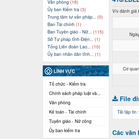
Văn phòng
(18)
Ủy ban Kiểm tra
(3)
V/v đánh giá 
Trung tâm tư vấn pháp...
(0)
Ban Tài chính
(1)
Ban Tuyên giáo - Nữ...
(115)
Ngày
Sở Tư pháp tỉnh Điện...
(1)
Tổng Liên đoàn Lao...
(10)
Ủy ban nhân dân tỉnh...
(1)
Cơ quan
LĨNH VỰC
Tổ chức - Kiểm tra
Chính sách pháp luật và...
File đ
Văn phòng
Kế toán - Tài chính
Tải tập tin 
Tuyên giáo - Nữ công
Ủy ban kiểm tra
Các văn 