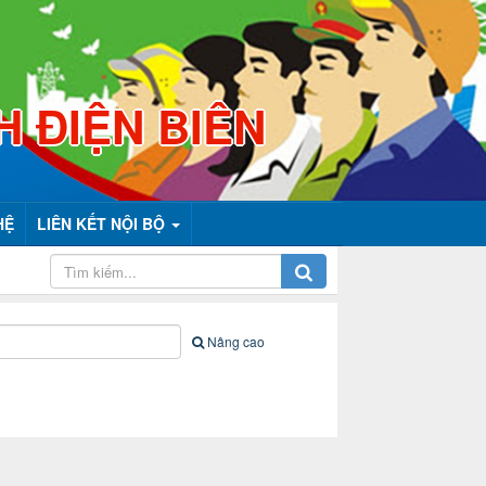
H ĐIỆN BIÊN
HỆ
LIÊN KẾT NỘI BỘ
Nâng cao