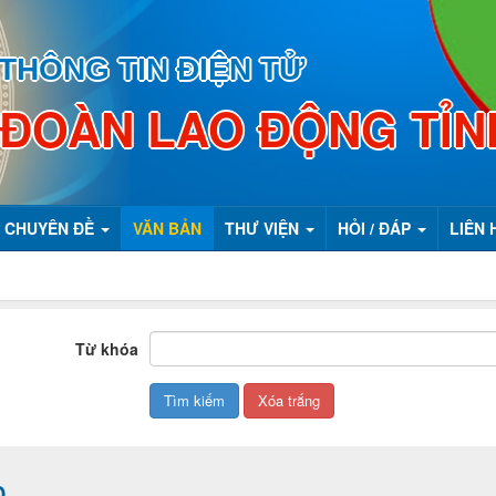
THÔNG TIN ĐIỆN TỬ
 ĐOÀN LAO ĐỘNG TỈN
CHUYÊN ĐỀ
VĂN BẢN
THƯ VIỆN
HỎI / ĐÁP
LIÊN 
Từ khóa
Đ