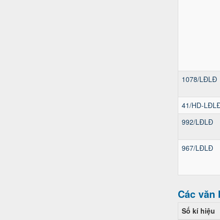
1078/LĐLĐ
41/HD-LĐL
992/LĐLĐ
967/LĐLĐ
Các văn 
Số kí hiệu