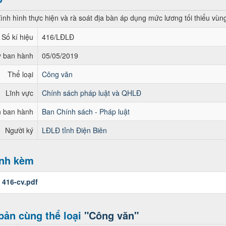
tình hình thực hiện và rà soát địa bàn áp dụng mức lương tối thiểu vù
Số kí hiệu
416/LĐLĐ
 ban hành
05/05/2019
Thể loại
Công văn
Lĩnh vực
Chính sách pháp luật và QHLĐ
 ban hành
Ban Chính sách - Pháp luật
Người ký
LĐLĐ tỉnh Điện Biên
ính kèm
:
416-cv.pdf
bản cùng thể loại
"Công văn"