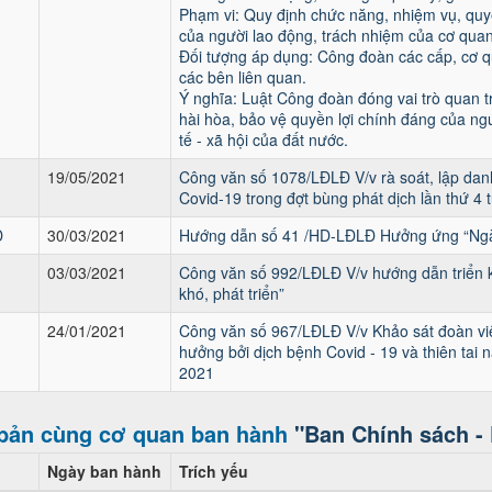
Phạm vi: Quy định chức năng, nhiệm vụ, qu
của người lao động, trách nhiệm của cơ quan
Đối tượng áp dụng: Công đoàn các cấp, cơ q
các bên liên quan.
Ý nghĩa: Luật Công đoàn đóng vai trò quan t
hài hòa, bảo vệ quyền lợi chính đáng của ngư
tế - xã hội của đất nước.
19/05/2021
Công văn số 1078/LĐLĐ V/v rà soát, lập dan
Covid-19 trong đợt bùng phát dịch lần thứ 4
Đ
30/03/2021
Hướng dẫn số 41 /HD-LĐLĐ Hưởng ứng “Ngày
03/03/2021
Công văn số 992/LĐLĐ V/v hướng dẫn triển k
khó, phát triển”
24/01/2021
Công văn số 967/LĐLĐ V/v Khảo sát đoàn vi
hưởng bởi dịch bệnh Covid - 19 và thiên ta
2021
bản cùng cơ quan ban hành
"Ban Chính sách - 
Ngày ban hành
Trích yếu