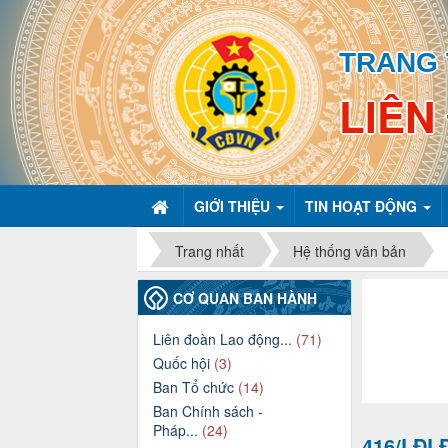
TRANG 
LIÊN
GIỚI THIỆU
TIN HOẠT ĐỘNG
Trang nhất
Hệ thống văn bản
CƠ QUAN BAN HÀNH
Liên đoàn Lao động...
(71)
Quốc hội
(3)
Ban Tổ chức
(14)
Ban Chính sách -
Pháp...
(24)
416/LĐL