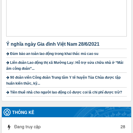
lượt xem: 1166 | lượt tải:298
1754/QĐ-TLĐ
Quyết định số 1754/QĐ-TLĐ Về việc ban hành Quy định về
nguyên tắc xây dựng và giao dự toán tài chính công đoàn
năm 2025
Thời gian đăng: 23/09/2024
lượt xem: 4195 | lượt tải:1311
Ý nghĩa ngày Gia đình Việt Nam 28/6/2021
3716/TLD-TC
Đảm bảo an toàn lao động trong khai thác mủ cao su
Công văn hướng dẫn công tác quả lý tài chính, tài sản công
Liên đoàn Lao động thị xã Mường Lay: Hỗ trợ sửa chữa nhà ở “Mái
đoàn khi đơn vị sát nhập, chấm dứt hoạt động
ấm công đoàn”...
Thời gian đăng: 13/04/2025
lượt xem: 2001 | lượt tải:719
90 đoàn viên Công đoàn Trung tâm Y tế huyện Tủa Chùa được tập
huấn kiến thức, kỹ...
60/TB-LĐLĐ
Thông báo công khai dự toán thu, chi tài chính công đoàn
Tiền thuê nhà cho người lao động có được coi là chi phí được trừ?
LĐLĐ tỉnh Điện Biên năm 2025
Thời gian đăng: 28/04/2025
lượt xem: 816 | lượt tải:284
THỐNG KÊ
485/QĐ-LĐLĐ
Quyết định về việc công bố công khai quyết toán ngân sách
Đang truy cập
28
nhà nước năm 2024