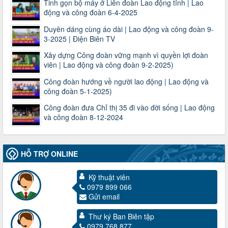
Tinh gọn bộ máy ở Liên đoàn Lao động tỉnh | Lao
động và công đoàn 6-4-2025
Duyên dáng cùng áo dài | Lao động và công đoàn 9-
3-2025 | Điện Biên TV
Xây dựng Công đoàn vững mạnh vì quyền lợi đoàn
viên | Lao động và công đoàn 9-2-2025)
Công đoàn hướng về người lao động | Lao động và
công đoàn 5-1-2025)
Công đoàn đưa Chỉ thị 35 đi vào đời sống | Lao động
và công đoàn 8-12-2024
HỖ TRỢ ONLINE
Kỹ thuật viên
0979 899 066
3716/TLD-TC
Gửi email
Công văn hướng dẫn công tác quả lý tài chính, tài sản công
đoàn khi đơn vị sát nhập, chấm dứt hoạt động
Thư ký Ban Biên tập
Thời gian đăng: 13/04/2025
0979 768 877
lượt xem: 2001 | lượt tải:719