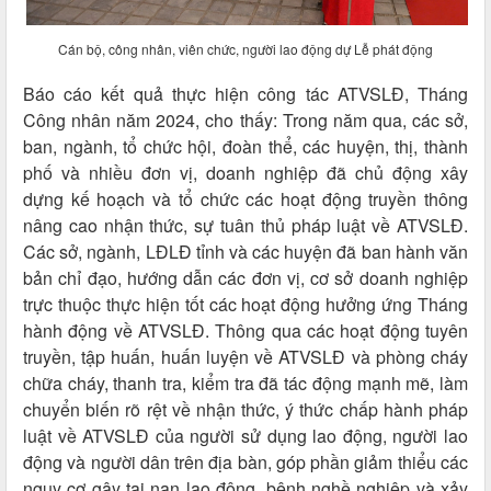
Cán bộ, công nhân, viên chức, người lao động dự Lễ phát động
Báo cáo kết quả thực hiện công tác ATVSLĐ, Tháng
Công nhân năm 2024, cho thấy: Trong năm qua, các sở,
ban, ngành, tổ chức hội, đoàn thể, các huyện, thị, thành
phố và nhiều đơn vị, doanh nghiệp đã chủ động xây
dựng kế hoạch và tổ chức các hoạt động truyền thông
nâng cao nhận thức, sự tuân thủ pháp luật về ATVSLĐ.
Các sở, ngành, LĐLĐ tỉnh và các huyện đã ban hành văn
bản chỉ đạo, hướng dẫn các đơn vị, cơ sở doanh nghiệp
trực thuộc thực hiện tốt các hoạt động hưởng ứng Tháng
hành động về ATVSLĐ. Thông qua các hoạt động tuyên
truyền, tập huấn, huấn luyện về ATVSLĐ và phòng cháy
chữa cháy, thanh tra, kiểm tra đã tác động mạnh mẽ, làm
chuyển biến rõ rệt về nhận thức, ý thức chấp hành pháp
luật về ATVSLĐ của người sử dụng lao động, người lao
động và người dân trên địa bàn, góp phần giảm thiểu các
nguy cơ gây tai nạn lao động, bệnh nghề nghiệp và xảy