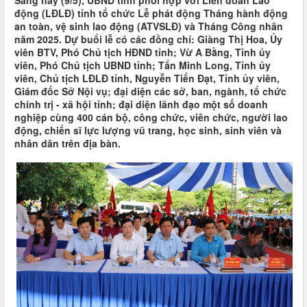
Sáng nay (9/5), UBND tỉnh phối hợp với Liên đoàn Lao
động (LĐLĐ) tỉnh tổ chức Lễ phát động Tháng hành động
an toàn, vệ sinh lao động (ATVSLĐ) và Tháng Công nhân
năm 2025. Dự buổi lễ có các đồng chí: Giàng Thị Hoa, Ủy
viên BTV, Phó Chủ tịch HĐND tỉnh; Vừ A Bằng, Tỉnh ủy
viên, Phó Chủ tịch UBND tỉnh; Tẩn Minh Long, Tỉnh ủy
viên, Chủ tịch LĐLĐ tỉnh, Nguyễn Tiến Đạt, Tỉnh ủy viên,
Giám đốc Sở Nội vụ; đại diện các sở, ban, ngành, tổ chức
chính trị - xã hội tỉnh; đại diện lãnh đạo một số doanh
nghiệp cùng 400 cán bộ, công chức, viên chức, người lao
động, chiến sĩ lực lượng vũ trang, học sinh, sinh viên và
nhân dân trên địa bàn.