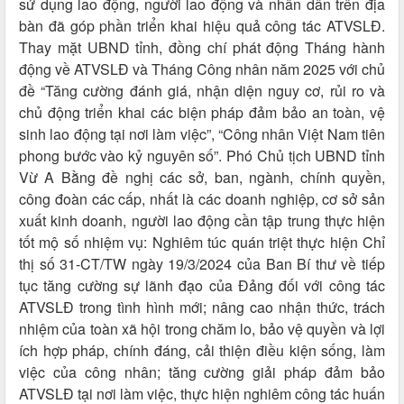
sử dụng lao động, người lao động và nhân dân trên địa
bàn đã góp phần triển khai hiệu quả công tác ATVSLĐ.
Thay mặt UBND tỉnh, đồng chí phát động Tháng hành
động về ATVSLĐ và Tháng Công nhân năm 2025 với chủ
đề “Tăng cường đánh giá, nhận diện nguy cơ, rủi ro và
chủ động triển khai các biện pháp đảm bảo an toàn, vệ
sinh lao động tại nơi làm việc”, “Công nhân Việt Nam tiên
phong bước vào kỷ nguyên số”. Phó Chủ tịch UBND tỉnh
Vừ A Bằng đề nghị các sở, ban, ngành, chính quyền,
công đoàn các cấp, nhất là các doanh nghiệp, cơ sở sản
xuất kinh doanh, người lao động cần tập trung thực hiện
tốt mộ số nhiệm vụ: Nghiêm túc quán triệt thực hiện Chỉ
thị số 31-CT/TW ngày 19/3/2024 của Ban Bí thư về tiếp
tục tăng cường sự lãnh đạo của Đảng đối với công tác
ATVSLĐ trong tình hình mới; nâng cao nhận thức, trách
nhiệm của toàn xã hội trong chăm lo, bảo vệ quyền và lợi
ích hợp pháp, chính đáng, cải thiện điều kiện sống, làm
việc của công nhân; tăng cường giải pháp đảm bảo
ATVSLĐ tại nơi làm việc, thực hiện nghiêm công tác huấn