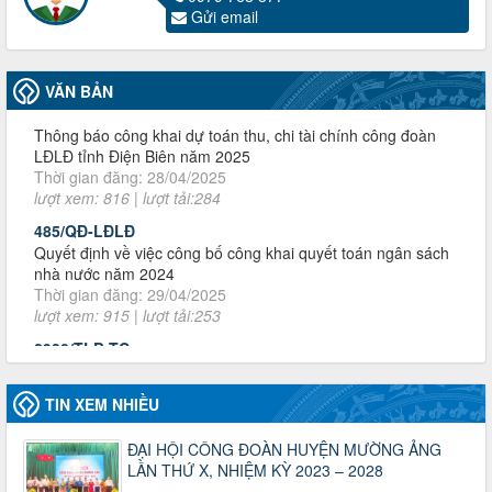
Gửi email
60/TB-LĐLĐ
Thông báo công khai dự toán thu, chi tài chính công đoàn
LĐLĐ tỉnh Điện Biên năm 2025
VĂN BẢN
Thời gian đăng: 28/04/2025
lượt xem: 816 | lượt tải:284
485/QĐ-LĐLĐ
Quyết định về việc công bố công khai quyết toán ngân sách
nhà nước năm 2024
Thời gian đăng: 29/04/2025
lượt xem: 915 | lượt tải:253
2930/TLĐ-TC
Công văn số 2930/TLĐ-TC, ngày 31/12/2024 của Tổng
LĐLĐ Việt Nam về việc quy định tỷ lệ phân phối tự động
KPCĐ 2% qua tài khoản Công đoàn Việt Nam về các cấp
Công đoàn năm 2025
Thời gian đăng: 06/01/2025
lượt xem: 1064 | lượt tải:437
TIN XEM NHIỀU
47-TTCĐ/BTGTU
Thông tin chuyên đề: Một số nôi dung về sắp xếp tổ chức bộ
ĐẠI HỘI CÔNG ĐOÀN HUYỆN MƯỜNG ẢNG
máy của hệ thống chính trị tinh gọn, hoạt động hiệu lực, hiệu
LẦN THỨ X, NHIỆM KỲ 2023 – 2028
quả