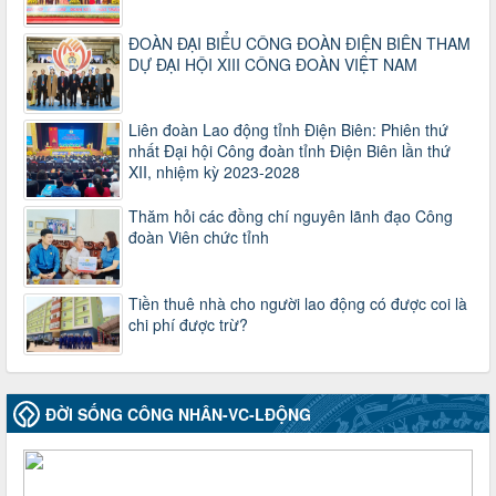
Thời gian đăng: 25/12/2024
lượt xem: 1221 | lượt tải:339
ĐOÀN ĐẠI BIỂU CÔNG ĐOÀN ĐIỆN BIÊN THAM
DỰ ĐẠI HỘI XIII CÔNG ĐOÀN VIỆT NAM
37/HD-TLĐ
Hướng dẫn Công đoàn với việc tổ chức và hoạt động của
Ban Thanh tra Nhân dân
Liên đoàn Lao động tỉnh Điện Biên: Phiên thứ
Thời gian đăng: 27/12/2024
nhất Đại hội Công đoàn tỉnh Điện Biên lần thứ
lượt xem: 4940 | lượt tải:1349
XII, nhiệm kỳ 2023-2028
35/HD-TLĐ
Hướng dẫn thực hiện một số nội dung chi liên quan đến
Thăm hỏi các đồng chí nguyên lãnh đạo Công
công tác kiểm tra, giám sát tại Công đoàn cơ sở
đoàn Viên chức tỉnh
Thời gian đăng: 27/12/2024
lượt xem: 2072 | lượt tải:503
Tiền thuê nhà cho người lao động có được coi là
50/2024/QH/15
chi phí được trừ?
Luật Công đoàn 2024
Thời gian đăng: 25/12/2024
lượt xem: 4220 | lượt tải:318
2010-CV/TU
ĐỜI SỐNG CÔNG NHÂN-VC-LĐỘNG
Tăng cường công tác lãnh đạo, chỉ đạo phát triển đoàn viên,
thành lập Công đoàn cơ sở trong các doanh nghiệp khu vực
ngoài nhà nước trên địa bàn tỉnh
Thời gian đăng: 28/10/2024