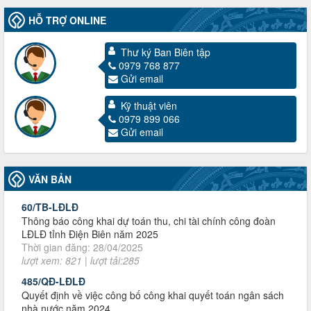
HỖ TRỢ ONLINE
Thư ký Ban Biên tập
0979 768 877
Gửi email
3716/TLD-TC
Kỹ thuật viên
Công văn hướng dẫn công tác quả lý tài chính, tài sản công
0979 899 066
đoàn khi đơn vị sát nhập, chấm dứt hoạt động
Gửi email
Thời gian đăng: 13/04/2025
lượt xem: 2005 | lượt tải:720
60/TB-LĐLĐ
VĂN BẢN
Thông báo công khai dự toán thu, chi tài chính công đoàn
LĐLĐ tỉnh Điện Biên năm 2025
Thời gian đăng: 28/04/2025
lượt xem: 821 | lượt tải:285
485/QĐ-LĐLĐ
Quyết định về việc công bố công khai quyết toán ngân sách
nhà nước năm 2024
Thời gian đăng: 29/04/2025
lượt xem: 917 | lượt tải:254