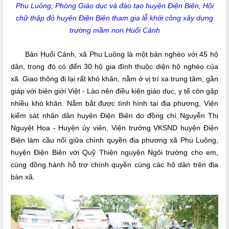
Phu Luông, Phòng Giáo dục và đào tạo huyện Điện Biên, Hội
chữ thập đỏ huyện Điện Biên tham gia lễ khởi công xây dựng
trường mầm non Huổi Cảnh
Bản Huổi Cảnh, xã Phu Luông là một bản nghèo với 45 hộ
dân, trong đó có đến 30 hộ gia đình thuộc diện hộ nghèo của
xã. Giao thông đi lại rất khó khăn, nằm ở vị trí xa trung tâm, gần
giáp với biên giới Việt - Lào nên điều kiện giáo dục, y tế còn gặp
nhiều khó khăn. Nắm bắt được tình hình tại địa phương, Viện
kiểm sát nhân dân huyện Điện Biên do đồng chí Nguyễn Thị
Nguyệt Hoa - Huyện ủy viên, Viện trưởng VKSND huyện Điện
Biên làm cầu nối giữa chính quyền địa phương xã Phu Luông,
huyện Điện Biên với Quỹ Thiện nguyện Ngôi trường cho em,
cùng đồng hành hỗ trợ chính quyền cùng các hộ dân trên địa
bàn xã.