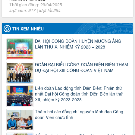
2930/TLĐ-TC
Công văn số 2930/TLĐ-TC, ngày 31/12/2024 của Tổng
LĐLĐ Việt Nam về việc quy định tỷ lệ phân phối tự động
KPCĐ 2% qua tài khoản Công đoàn Việt Nam về các cấp
Công đoàn năm 2025
TIN XEM NHIỀU
Thời gian đăng: 06/01/2025
lượt xem: 1067 | lượt tải:437
ĐẠI HỘI CÔNG ĐOÀN HUYỆN MƯỜNG ẢNG
47-TTCĐ/BTGTU
LẦN THỨ X, NHIỆM KỲ 2023 – 2028
Thông tin chuyên đề: Một số nôi dung về sắp xếp tổ chức bộ
máy của hệ thống chính trị tinh gọn, hoạt động hiệu lực, hiệu
quả
ĐOÀN ĐẠI BIỂU CÔNG ĐOÀN ĐIỆN BIÊN THAM
Thời gian đăng: 25/12/2024
DỰ ĐẠI HỘI XIII CÔNG ĐOÀN VIỆT NAM
lượt xem: 1225 | lượt tải:339
37/HD-TLĐ
Liên đoàn Lao động tỉnh Điện Biên: Phiên thứ
Hướng dẫn Công đoàn với việc tổ chức và hoạt động của
nhất Đại hội Công đoàn tỉnh Điện Biên lần thứ
Ban Thanh tra Nhân dân
XII, nhiệm kỳ 2023-2028
Thời gian đăng: 27/12/2024
lượt xem: 4950 | lượt tải:1353
Thăm hỏi các đồng chí nguyên lãnh đạo Công
35/HD-TLĐ
đoàn Viên chức tỉnh
Hướng dẫn thực hiện một số nội dung chi liên quan đến
công tác kiểm tra, giám sát tại Công đoàn cơ sở
Thời gian đăng: 27/12/2024