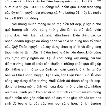
có hoàn cảnh khó khăn tại điểm trường mầm non Huổi Cảnh 22
suất quà trị giá 1.000.000 đồng/ mỗi phần quà. Đoàn trao tặng
cấp ủy chính quyền địa phương xã Phu Luông 01 máy lọc nước
trị giá 8.600.000 đồng.
Với mong muốn mang lại những điều tốt đẹp, ý nghĩa cho
quê hương đất nước, bằng những việc làm cụ thể, đoàn viên
công đoàn Viện kiểm sát nhân dân huyện Điện Biên, các cá
nhân, doanh nghiệp đã đồng hành và chia sẽ cùng ban tổ chức
của Quỹ Thiện nguyện đã xây dựng chương trình và đồng lòng
thực hiện từ tâm. Đây là điểm trường đầu tiên được khởi công
xây dựng với ý nghĩa đó. Tại lễ khởi công xây dựng, cải tạo
điểm trường, ban tổ chức còn chuẩn bị những phần quà để giúp
đỡ những em nhỏ và gia đình có hoàn cảnh khó khăn tại địa
bàn xã Phu Luông, huyện Điện Biên, tỉnh Điện Biên. Buổi lễ khởi
công xây dựng điểm trường Huổi Cảnh đã thành công tốt đẹp,
đọng lại trong mỗi thành viên của đoàn những cảm xúc, những
niềm vui, hạnh phúc khi trao đi những tình cảm từ tâm với mong
muốn phần nào góp phần nhỏ bé của mình giúp đỡ các em học
sinh để tương lai của các em tươi sáng hơn, rồi khi trưởng