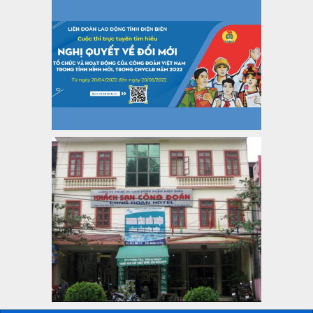
47-TTCĐ/BTGTU
Thông tin chuyên đề: Một số nôi dung về sắp xếp tổ chức bộ
máy của hệ thống chính trị tinh gọn, hoạt động hiệu lực, hiệu
quả
Thời gian đăng: 25/12/2024
lượt xem: 1221 | lượt tải:339
37/HD-TLĐ
Hướng dẫn Công đoàn với việc tổ chức và hoạt động của
Ban Thanh tra Nhân dân
Thời gian đăng: 27/12/2024
lượt xem: 4942 | lượt tải:1349
35/HD-TLĐ
Hướng dẫn thực hiện một số nội dung chi liên quan đến
công tác kiểm tra, giám sát tại Công đoàn cơ sở
Thời gian đăng: 27/12/2024
lượt xem: 2072 | lượt tải:503
50/2024/QH/15
Luật Công đoàn 2024
Thời gian đăng: 25/12/2024
lượt xem: 4224 | lượt tải:318