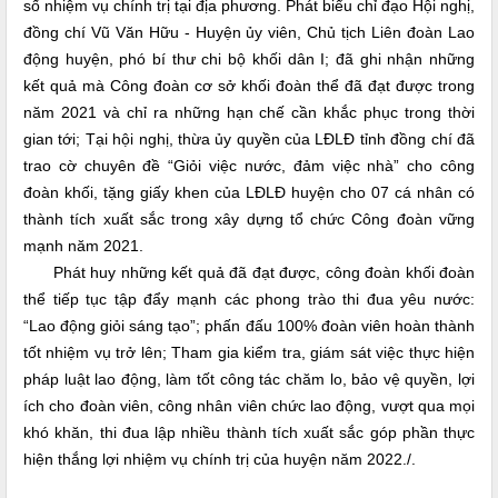
số nhiệm vụ chính trị tại địa phương.
Phát biểu chỉ đạo Hội nghị,
đồng chí
Vũ Văn Hữu - Huyện ủy viên, Chủ tịch
Liên đoàn Lao
động huyện, phó bí thư chi bộ khối dân I;
đã ghi nhận những
kết quả mà Công đoàn cơ sở khối đoàn thể đã đạt được trong
năm 2021 và chỉ ra những hạn chế cần khắc phục trong thời
gian tới; Tại hội nghị, thừa ủy quyền của LĐLĐ tỉnh đồng chí đã
trao cờ chuyên đề “Giỏi việc nước, đảm việc nhà” cho công
đoàn khối, tặng giấy khen của LĐLĐ huyện cho 07 cá nhân có
thành tích xuất sắc trong xây dựng tổ chức Công đoàn vững
mạnh năm 2021.
Phát huy những kết quả đã đạt được, công đoàn khối đoàn
thể tiếp tục tập đẩy mạnh các phong trào thi đua yêu nước:
“Lao động giỏi sáng tạo”; phấn đấu 100% đoàn viên hoàn thành
tốt nhiệm vụ trở lên; Tham gia kiểm tra, giám sát việc thực hiện
pháp luật lao động, làm tốt công tác chăm lo, bảo vệ quyền, lợi
ích cho đoàn viên, công nhân viên chức lao động,
vượt qua mọi
khó khăn, thi đua lập nhiều thành tích xuất sắc góp phần thực
hiện thắng lợi nhiệm vụ chính trị của huyện năm 2022./
.