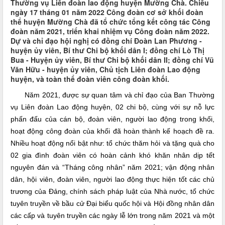
Thường vụ Liên đoàn lao động huyện Mường Chà. Chiều
ngày 17 tháng 01 năm 2022 Công đoàn cơ sở khối đoàn
thể huyện Mường Chà đã tổ chức tổng kết công tác Công
đoàn năm 2021, triển khai nhiệm vụ Công đoàn năm 2022.
Dự và chỉ đạo hội nghị có đồng chí Đoàn Lan Phương -
huyện ủy viên, Bí thư Chi bộ khối dân I; đồng chí Lò Thị
Bua - Huyện ủy viên, Bí thư Chi bộ khối dân II; đồng chí Vũ
Văn Hữu - huyện ủy viên, Chủ tịch Liên đoàn Lao động
huyện, và toàn thể đoàn viên công đoàn khối.
Năm 2021, được sự quan tâm và chỉ đạo của Ban Thường
vụ Liên đoàn Lao động huyện, 02 chi bộ, cùng với sự nỗ lực
phấn đấu của cán bộ, đoàn viên, người lao động trong khối,
hoạt động công đoàn của khối đã hoàn thành kế hoạch đề ra.
Nhiều hoạt động nổi bật như: tổ chức thăm hỏi và tặng quà cho
02 gia đình đoàn viên có hoàn cảnh khó khăn nhân dịp tết
nguyên đán và “Tháng công nhân” năm 2021; vận động nhân
dân, hội viên, đoàn viên, người lao động thực hiện tốt các chủ
trương của Đảng, chính sách pháp luật của Nhà nước, tổ chức
tuyên truyền về bầu cử Đại biểu quốc hội và Hội đồng nhân dân
các cấp và tuyên truyền các ngày lễ lớn trong năm 2021 và một