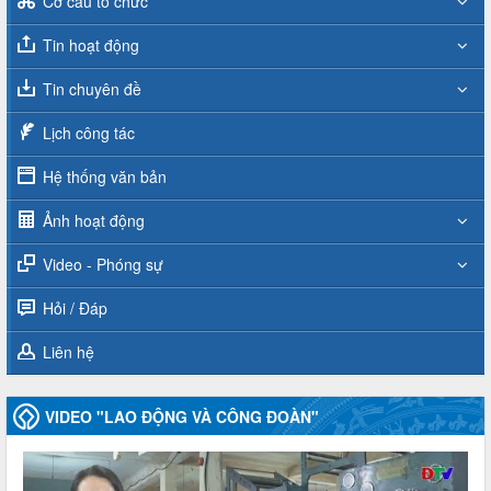
Cơ cấu tổ chức
Tin hoạt động
Tin chuyên đề
Lịch công tác
Hệ thống văn bản
Ảnh hoạt động
Video - Phóng sự
Hỏi / Đáp
Liên hệ
VIDEO "LAO ĐỘNG VÀ CÔNG ĐOÀN"