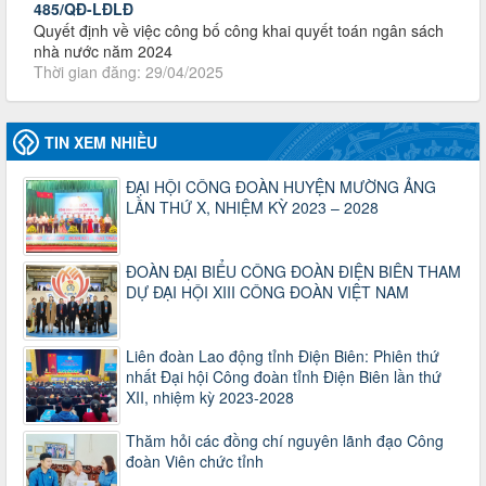
Thời gian đăng: 29/04/2025
lượt xem: 915 | lượt tải:253
2930/TLĐ-TC
Công văn số 2930/TLĐ-TC, ngày 31/12/2024 của Tổng
LĐLĐ Việt Nam về việc quy định tỷ lệ phân phối tự động
KPCĐ 2% qua tài khoản Công đoàn Việt Nam về các cấp
TIN XEM NHIỀU
Công đoàn năm 2025
Thời gian đăng: 06/01/2025
ĐẠI HỘI CÔNG ĐOÀN HUYỆN MƯỜNG ẢNG
lượt xem: 1066 | lượt tải:437
LẦN THỨ X, NHIỆM KỲ 2023 – 2028
47-TTCĐ/BTGTU
Thông tin chuyên đề: Một số nôi dung về sắp xếp tổ chức bộ
ĐOÀN ĐẠI BIỂU CÔNG ĐOÀN ĐIỆN BIÊN THAM
máy của hệ thống chính trị tinh gọn, hoạt động hiệu lực, hiệu
DỰ ĐẠI HỘI XIII CÔNG ĐOÀN VIỆT NAM
quả
Thời gian đăng: 25/12/2024
lượt xem: 1221 | lượt tải:339
Liên đoàn Lao động tỉnh Điện Biên: Phiên thứ
37/HD-TLĐ
nhất Đại hội Công đoàn tỉnh Điện Biên lần thứ
Hướng dẫn Công đoàn với việc tổ chức và hoạt động của
XII, nhiệm kỳ 2023-2028
Ban Thanh tra Nhân dân
Thời gian đăng: 27/12/2024
Thăm hỏi các đồng chí nguyên lãnh đạo Công
lượt xem: 4942 | lượt tải:1349
đoàn Viên chức tỉnh
35/HD-TLĐ