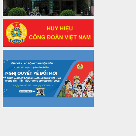
về sắp xếp tổ chức bộ máy của hệ
thống chính trị tinh gọn, hoạt động hiệu
lực, hiệu quả
Thời gian đăng: 25/12/2024
lượt xem: 1226 | lượt tải:339
37/HD-TLĐ
Hướng dẫn Công đoàn với việc tổ chức
và hoạt động của Ban Thanh tra Nhân
dân
Thời gian đăng: 27/12/2024
lượt xem: 4953 | lượt tải:1355
35/HD-TLĐ
Hướng dẫn thực hiện một số nội dung
chi liên quan đến công tác kiểm tra,
giám sát tại Công đoàn cơ sở
Thời gian đăng: 27/12/2024
lượt xem: 2078 | lượt tải:510
50/2024/QH/15
Luật Công đoàn 2024
Thời gian đăng: 25/12/2024
lượt xem: 4231 | lượt tải:322