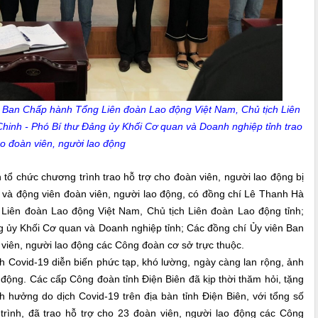
n Ban Chấp hành Tổng Liên đoàn Lao động Việt Nam, Chủ tịch Liên
hinh - Phó Bí thư Đảng ủy Khối Cơ quan và Doanh nghiệp tỉnh
trao
o đoàn viên, người lao động
chức chương trình trao hỗ trợ cho đoàn viên, người lao động bị
 và động viên đoàn viên, người lao động, có đồng chí Lê Thanh Hà
 Liên đoàn Lao động Việt Nam, Chủ tịch Liên đoàn Lao động tỉnh;
 ủy Khối Cơ quan và Doanh nghiệp tỉnh; Các đồng chí Ủy viên Ban
viên, người lao động các Công đoàn cơ sở trực thuộc.
 Covid-19 diễn biến phức tạp, khó lường, ngày càng lan rộng, ảnh
động. Các cấp Công đoàn tỉnh Điện Biên đã kịp thời thăm hỏi, tặng
 hưởng do dịch Covid-19 trên địa bàn tỉnh Điện Biên, với tổng số
trình, đã trao hỗ trợ cho 23 đoàn viên, người lao động các Công