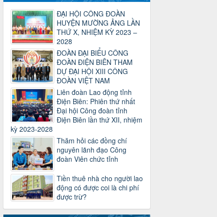
về sắp xếp tổ chức bộ máy của hệ
ĐẠI HỘI CÔNG ĐOÀN
thống chính trị tinh gọn, hoạt động hiệu
HUYỆN MƯỜNG ẢNG LẦN
lực, hiệu quả
THỨ X, NHIỆM KỲ 2023 –
Thời gian đăng: 25/12/2024
2028
lượt xem: 1226 | lượt tải:339
ĐOÀN ĐẠI BIỂU CÔNG
37/HD-TLĐ
ĐOÀN ĐIỆN BIÊN THAM
Hướng dẫn Công đoàn với việc tổ chức
DỰ ĐẠI HỘI XIII CÔNG
và hoạt động của Ban Thanh tra Nhân
ĐOÀN VIỆT NAM
dân
Liên đoàn Lao động tỉnh
Thời gian đăng: 27/12/2024
Điện Biên: Phiên thứ nhất
lượt xem: 4953 | lượt tải:1355
Đại hội Công đoàn tỉnh
35/HD-TLĐ
Điện Biên lần thứ XII, nhiệm
Hướng dẫn thực hiện một số nội dung
kỳ 2023-2028
chi liên quan đến công tác kiểm tra,
Thăm hỏi các đồng chí
giám sát tại Công đoàn cơ sở
nguyên lãnh đạo Công
Thời gian đăng: 27/12/2024
đoàn Viên chức tỉnh
lượt xem: 2078 | lượt tải:510
50/2024/QH/15
Tiền thuê nhà cho người lao
động có được coi là chi phí
Luật Công đoàn 2024
được trừ?
Thời gian đăng: 25/12/2024
lượt xem: 4231 | lượt tải:322