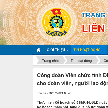
TRANG 
LIÊN
GIỚI THIỆU
TIN HOẠT ĐỘNG
Trang nhất
Tin hoạt động
Cô
Công đoàn Viên chức tỉnh Đi
cho đoàn viên, người lao độ
Thứ ba - 20/07/2021 03:45
Thực hiện Kế hoạch số 518/KH-LĐLĐ ngày 
Kế hoạch thăm hỏi, tặng quà hỗ trợ đoàn v