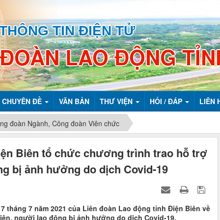
THÔNG TIN ĐIỆN TỬ
 ĐOÀN LAO ĐỘNG TỈN
CHUYÊN ĐỀ
VĂN BẢN
THƯ VIỆN
HỎI / ĐÁP
LIÊN 
ng đoàn Ngành, Công đoàn Viên chức
ện Biên tổ chức chương trình trao hỗ trợ
ng bị ảnh hưởng do dịch Covid-19
7 tháng 7 năm 2021 của Liên đoàn Lao động tỉnh Điện Biên về
iên, người lao động bị ảnh hưởng do dịch Covid-19.