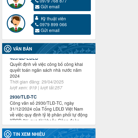
0979 768 877
Thông báo công khai dự toán thu, chi
Gửi email
tài chính công đoàn LĐLĐ tỉnh Điện
Biên năm 2025
Kỹ thuật viên
Thời gian đăng: 28/04/2025
0979 899 066
lượt xem: 822 | lượt tải:286
Gửi email
485/QĐ-LĐLĐ
Quyết định về việc công bố công khai
quyết toán ngân sách nhà nước năm
VĂN BẢN
2024
Thời gian đăng: 29/04/2025
lượt xem: 919 | lượt tải:257
2930/TLĐ-TC
Công văn số 2930/TLĐ-TC, ngày
31/12/2024 của Tổng LĐLĐ Việt Nam
về việc quy định tỷ lệ phân phối tự động
KPCĐ 2% qua tài khoản Công đoàn
Việt Nam về các cấp Công đoàn năm
2025
Thời gian đăng: 06/01/2025
lượt xem: 1067 | lượt tải:438
47-TTCĐ/BTGTU
TIN XEM NHIỀU
Thông tin chuyên đề: Một số nôi dung