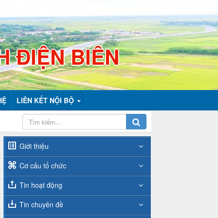
H ĐIỆN BIÊN
HỆ
LIÊN KẾT NỘI BỘ
Giới thiệu
Cơ cấu tổ chức
Tin hoạt động
Tin chuyên đề