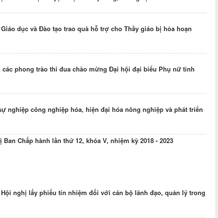
iáo dục và Đào tạo trao quà hỗ trợ cho Thầy giáo bị hỏa hoạn
các phong trào thi đua chào mừng Đại hội đại biểu Phụ nữ tỉnh
sự nghiệp công nghiệp hóa, hiện đại hóa nông nghiệp và phát triển
 Ban Chấp hành lần thứ 12, khóa V, nhiệm kỳ 2018 - 2023
Hội nghị lấy phiếu tín nhiệm đối với cán bộ lãnh đạo, quản lý trong