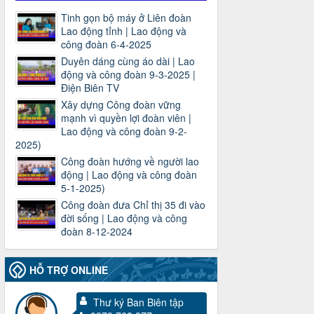
Tinh gọn bộ máy ở Liên đoàn
Lao động tỉnh | Lao động và
công đoàn 6-4-2025
Duyên dáng cùng áo dài | Lao
động và công đoàn 9-3-2025 |
Điện Biên TV
Xây dựng Công đoàn vững
mạnh vì quyền lợi đoàn viên |
Lao động và công đoàn 9-2-
2025)
Công đoàn hướng về người lao
động | Lao động và công đoàn
5-1-2025)
Công đoàn đưa Chỉ thị 35 đi vào
3716/TLD-TC
đời sống | Lao động và công
Công văn hướng dẫn công tác quả lý tài
đoàn 8-12-2024
chính, tài sản công đoàn khi đơn vị sát
nhập, chấm dứt hoạt động
Thời gian đăng: 13/04/2025
HỖ TRỢ ONLINE
lượt xem: 2006 | lượt tải:722
Thư ký Ban Biên tập
60/TB-LĐLĐ