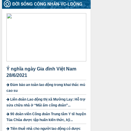
2010-CV/TU
ĐỜI SỐNG CÔNG NHÂN-VC-LĐỘNG
Tăng cường công tác lãnh đạo, chỉ đạo
phát triển đoàn viên, thành lập Công
đoàn cơ sở trong các doanh nghiệp khu
vực ngoài nhà nước trên địa bàn tỉnh
Thời gian đăng: 28/10/2024
lượt xem: 1169 | lượt tải:299
1754/QĐ-TLĐ
Quyết định số 1754/QĐ-TLĐ Về việc
ban hành Quy định về nguyên tắc xây
dựng và giao dự toán tài chính công
đoàn năm 2025
Ý nghĩa ngày Gia đình Việt Nam
Thời gian đăng: 23/09/2024
28/6/2021
lượt xem: 4200 | lượt tải:1315
Đảm bảo an toàn lao động trong khai thác mủ
3716/TLD-TC
cao su
Công văn hướng dẫn công tác quả lý tài
Liên đoàn Lao động thị xã Mường Lay: Hỗ trợ
chính, tài sản công đoàn khi đơn vị sát
sửa chữa nhà ở “Mái ấm công đoàn”...
nhập, chấm dứt hoạt động
Thời gian đăng: 13/04/2025
90 đoàn viên Công đoàn Trung tâm Y tế huyện
lượt xem: 2006 | lượt tải:722
Tủa Chùa được tập huấn kiến thức, kỹ...
60/TB-LĐLĐ
Tiền thuê nhà cho người lao động có được