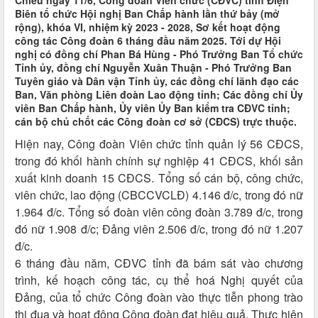
Chiều ngày 11/6, Công đoàn Viên chức (CĐVC) tỉnh Điện
Biên tổ chức Hội nghị Ban Chấp hành lần thứ bảy (mở
rộng), khóa VI, nhiệm kỳ 2023 - 2028, Sơ kết hoạt động
công tác Công đoàn 6 tháng đầu năm 2025. Tới dự Hội
nghị có đồng chí Phan Bá Hùng - Phó Trưởng Ban Tổ chức
Tỉnh ủy, đồng chí Nguyễn Xuân Thuận - Phó Trưởng Ban
Tuyên giáo và Dân vận Tỉnh ủy, các đồng chí lãnh đạo các
Ban, Văn phòng Liên đoàn Lao động tỉnh; Các đồng chí Ủy
viên Ban Chấp hành, Ủy viên Ủy Ban kiểm tra CĐVC tỉnh;
cán bộ chủ chốt các Công đoàn cơ sở (CĐCS) trực thuộc.
Hiện nay, Công đoàn Viên chức tỉnh quản lý 56 CĐCS,
trong đó khối hành chính sự nghiệp 41 CĐCS, khối sản
xuất kinh doanh 15 CĐCS. Tổng số cán bộ, công chức,
viên chức, lao động (CBCCVCLĐ) 4.146 đ/c, trong đó nữ
1.964 đ/c. Tổng số đoàn viên công đoàn 3.789 đ/c, trong
đó nữ 1.908 đ/c; Đảng viên 2.506 đ/c, trong đó nữ 1.207
đ/c.
6 tháng đầu năm, CĐVC tỉnh đã bám sát vào chương
trình, kế hoạch công tác, cụ thể hoá Nghị quyết của
Đảng, của tổ chức Công đoàn vào thực tiễn phong trào
thi đua và hoạt động Công đoàn đạt hiệu quả. Thực hiện