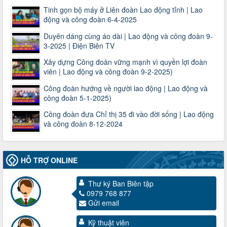
Tinh gọn bộ máy ở Liên đoàn Lao động tỉnh | Lao
động và công đoàn 6-4-2025
Duyên dáng cùng áo dài | Lao động và công đoàn 9-
3-2025 | Điện Biên TV
Xây dựng Công đoàn vững mạnh vì quyền lợi đoàn
viên | Lao động và công đoàn 9-2-2025)
Công đoàn hướng về người lao động | Lao động và
công đoàn 5-1-2025)
Công đoàn đưa Chỉ thị 35 đi vào đời sống | Lao động
và công đoàn 8-12-2024
HỖ TRỢ ONLINE
Thư ký Ban Biên tập
0979 768 877
Gửi email
3716/TLD-TC
Công văn hướng dẫn công tác quả lý tài chính, tài sản công
Kỹ thuật viên
đoàn khi đơn vị sát nhập, chấm dứt hoạt động