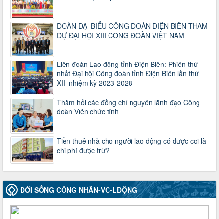
máy của hệ thống chính trị tinh gọn, hoạt động hiệu lực, hiệu
quả
ĐOÀN ĐẠI BIỂU CÔNG ĐOÀN ĐIỆN BIÊN THAM
Thời gian đăng: 25/12/2024
DỰ ĐẠI HỘI XIII CÔNG ĐOÀN VIỆT NAM
lượt xem: 1225 | lượt tải:339
37/HD-TLĐ
Hướng dẫn Công đoàn với việc tổ chức và hoạt động của
Liên đoàn Lao động tỉnh Điện Biên: Phiên thứ
Ban Thanh tra Nhân dân
nhất Đại hội Công đoàn tỉnh Điện Biên lần thứ
Thời gian đăng: 27/12/2024
XII, nhiệm kỳ 2023-2028
lượt xem: 4950 | lượt tải:1353
35/HD-TLĐ
Thăm hỏi các đồng chí nguyên lãnh đạo Công
đoàn Viên chức tỉnh
Hướng dẫn thực hiện một số nội dung chi liên quan đến
công tác kiểm tra, giám sát tại Công đoàn cơ sở
Thời gian đăng: 27/12/2024
lượt xem: 2075 | lượt tải:508
Tiền thuê nhà cho người lao động có được coi là
chi phí được trừ?
50/2024/QH/15
Luật Công đoàn 2024
Thời gian đăng: 25/12/2024
lượt xem: 4230 | lượt tải:322
ĐỜI SỐNG CÔNG NHÂN-VC-LĐỘNG
2010-CV/TU
Tăng cường công tác lãnh đạo, chỉ đạo phát triển đoàn viên,
thành lập Công đoàn cơ sở trong các doanh nghiệp khu vực