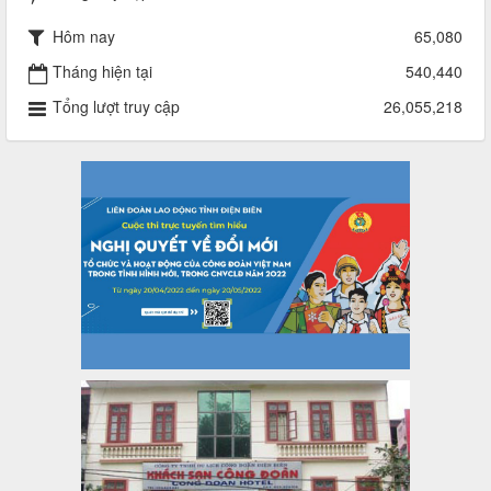
Quyết định về việc công bố công khai quyết toán ngân sách
nhà nước năm 2024
Hôm nay
65,080
Thời gian đăng: 29/04/2025
lượt xem: 917 | lượt tải:254
Tháng hiện tại
540,440
2930/TLĐ-TC
Tổng lượt truy cập
26,055,218
Công văn số 2930/TLĐ-TC, ngày 31/12/2024 của Tổng
LĐLĐ Việt Nam về việc quy định tỷ lệ phân phối tự động
KPCĐ 2% qua tài khoản Công đoàn Việt Nam về các cấp
Công đoàn năm 2025
Thời gian đăng: 06/01/2025
lượt xem: 1067 | lượt tải:437
47-TTCĐ/BTGTU
Thông tin chuyên đề: Một số nôi dung về sắp xếp tổ chức bộ
máy của hệ thống chính trị tinh gọn, hoạt động hiệu lực, hiệu
quả
Thời gian đăng: 25/12/2024
lượt xem: 1225 | lượt tải:339
37/HD-TLĐ
Hướng dẫn Công đoàn với việc tổ chức và hoạt động của
Ban Thanh tra Nhân dân
Thời gian đăng: 27/12/2024
lượt xem: 4950 | lượt tải:1353