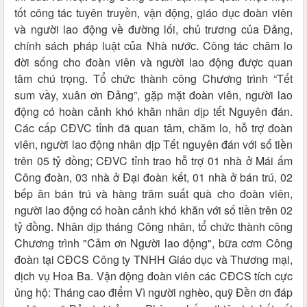
tốt công tác tuyên truyền, vận động, giáo dục đoàn viên
và người lao động về đường lối, chủ trương của Đảng,
chính sách pháp luật của Nhà nước. Công tác chăm lo
đời sống cho đoàn viên và người lao động được quan
tâm chú trọng. Tổ chức thành công Chương trình “Tết
sum vầy, xuân ơn Đảng”, gặp mặt đoàn viên, người lao
động có hoàn cảnh khó khăn nhân dịp tết Nguyên đán.
Các cấp CĐVC tỉnh đã quan tâm, chăm lo, hỗ trợ đoàn
viên, người lao động nhân dịp Tết nguyên đán với số tiền
trên 05 tỷ đồng; CĐVC tỉnh trao hỗ trợ 01 nhà ở Mái ấm
Công đoàn, 03 nhà ở Đại đoàn kết, 01 nhà ở bán trú, 02
bếp ăn bán trú và hàng trăm suất quà cho đoàn viên,
người lao động có hoàn cảnh khó khăn với số tiền trên 02
tỷ đồng. Nhân dịp tháng Công nhân, tổ chức thành công
Chương trình "Cảm ơn Người lao động", bữa cơm Công
đoàn tại CĐCS Công ty TNHH Giáo dục và Thương mại,
dịch vụ Hoa Ba. Vận động đoàn viên các CĐCS tích cực
ủng hộ: Tháng cao điểm Vì người nghèo, quỹ Đền ơn đáp