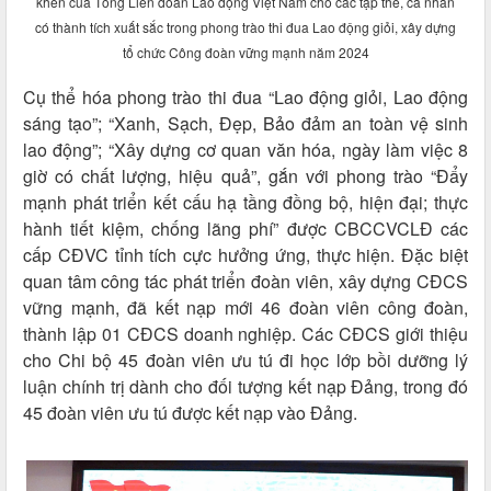
khen của Tổng Liên đoàn Lao động Việt Nam cho các tập thể, cá nhân
có thành tích xuất sắc trong phong trào thi đua Lao động giỏi, xây dựng
tổ chức Công đoàn vững mạnh năm 2024
Cụ thể hóa phong trào thi đua “Lao động giỏi, Lao động
sáng tạo”; “Xanh, Sạch, Đẹp, Bảo đảm an toàn vệ sinh
lao động”; “Xây dựng cơ quan văn hóa, ngày làm việc 8
giờ có chất lượng, hiệu quả”, gắn với phong trào “Đẩy
mạnh phát triển kết cấu hạ tầng đồng bộ, hiện đại; thực
hành tiết kiệm, chống lãng phí” được CBCCVCLĐ các
cấp CĐVC tỉnh tích cực hưởng ứng, thực hiện. Đặc biệt
quan tâm công tác phát triển đoàn viên, xây dựng CĐCS
vững mạnh, đã kết nạp mới 46 đoàn viên công đoàn,
thành lập 01 CĐCS doanh nghiệp. Các CĐCS giới thiệu
cho Chi bộ 45 đoàn viên ưu tú đi học lớp bồi dưỡng lý
luận chính trị dành cho đối tượng kết nạp Đảng, trong đó
45 đoàn viên ưu tú được kết nạp vào Đảng.