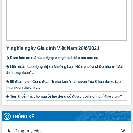
ngoài nhà nước trên địa bàn tỉnh
Thời gian đăng: 28/10/2024
lượt xem: 1169 | lượt tải:299
1754/QĐ-TLĐ
Quyết định số 1754/QĐ-TLĐ Về việc ban hành Quy định về
nguyên tắc xây dựng và giao dự toán tài chính công đoàn
năm 2025
Thời gian đăng: 23/09/2024
Ý nghĩa ngày Gia đình Việt Nam 28/6/2021
lượt xem: 4200 | lượt tải:1314
Đảm bảo an toàn lao động trong khai thác mủ cao su
3716/TLD-TC
Liên đoàn Lao động thị xã Mường Lay: Hỗ trợ sửa chữa nhà ở “Mái
Công văn hướng dẫn công tác quả lý tài chính, tài sản công
ấm công đoàn”...
đoàn khi đơn vị sát nhập, chấm dứt hoạt động
Thời gian đăng: 13/04/2025
90 đoàn viên Công đoàn Trung tâm Y tế huyện Tủa Chùa được tập
lượt xem: 2005 | lượt tải:720
huấn kiến thức, kỹ...
60/TB-LĐLĐ
Tiền thuê nhà cho người lao động có được coi là chi phí được trừ?
Thông báo công khai dự toán thu, chi tài chính công đoàn
LĐLĐ tỉnh Điện Biên năm 2025
Thời gian đăng: 28/04/2025
THỐNG KÊ
lượt xem: 821 | lượt tải:285
485/QĐ-LĐLĐ
Đang truy cập
68