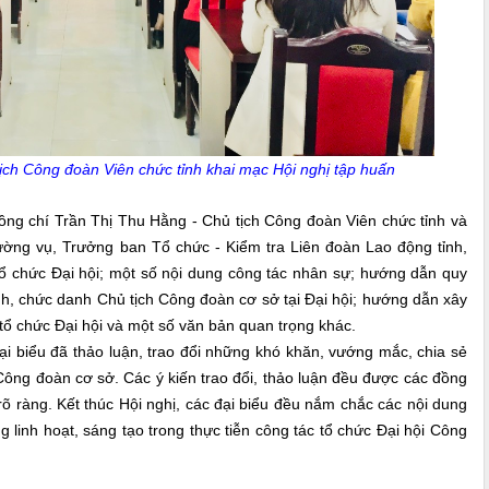
ịch Công đoàn Viên chức tỉnh khai mạc Hội nghị tập huấn
 chí Trần Thị Thu Hằng - Chủ tịch Công đoàn Viên chức tỉnh và
ờng vụ, Trưởng ban Tổ chức - Kiểm tra Liên đoàn Lao động tỉnh,
tổ chức Đại hội; một số nội dung công tác nhân sự; hướng dẫn quy
nh, chức danh Chủ tịch Công đoàn cơ sở tại Đại hội; hướng dẫn xây
i tổ chức Đại hội và một số văn bản quan trọng khác.
i biểu đã thảo luận, trao đổi những khó khăn, vướng mắc, chia sẻ
Công đoàn cơ sở. Các ý kiến trao đổi, thảo luận đều được các đồng
rõ ràng. Kết thúc Hội nghị, các đại biểu đều nắm chắc các nội dung
 linh hoạt, sáng tạo trong thực tiễn công tác tổ chức Đại hội Công