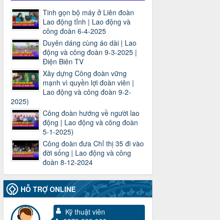
Tinh gọn bộ máy ở Liên đoàn
Lao động tỉnh | Lao động và
công đoàn 6-4-2025
Duyên dáng cùng áo dài | Lao
động và công đoàn 9-3-2025 |
Điện Biên TV
Xây dựng Công đoàn vững
mạnh vì quyền lợi đoàn viên |
Lao động và công đoàn 9-2-
2025)
Công đoàn hướng về người lao
động | Lao động và công đoàn
5-1-2025)
Công đoàn đưa Chỉ thị 35 đi vào
3716/TLD-TC
đời sống | Lao động và công
Công văn hướng dẫn công tác quả lý tài
đoàn 8-12-2024
chính, tài sản công đoàn khi đơn vị sát
nhập, chấm dứt hoạt động
Thời gian đăng: 13/04/2025
HỖ TRỢ ONLINE
lượt xem: 2006 | lượt tải:722
Kỹ thuật viên
60/TB-LĐLĐ