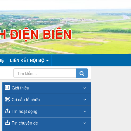
H ĐIỆN BIÊN
HỆ
LIÊN KẾT NỘI BỘ
Giới thiệu
Cơ cấu tổ chức
Tin hoạt động
Tin chuyên đề