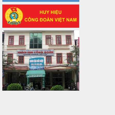
về sắp xếp tổ chức bộ máy của hệ
thống chính trị tinh gọn, hoạt động hiệu
lực, hiệu quả
Thời gian đăng: 25/12/2024
lượt xem: 1226 | lượt tải:339
37/HD-TLĐ
Hướng dẫn Công đoàn với việc tổ chức
và hoạt động của Ban Thanh tra Nhân
dân
Thời gian đăng: 27/12/2024
lượt xem: 4953 | lượt tải:1355
35/HD-TLĐ
Hướng dẫn thực hiện một số nội dung
chi liên quan đến công tác kiểm tra,
giám sát tại Công đoàn cơ sở
Thời gian đăng: 27/12/2024
lượt xem: 2078 | lượt tải:510
50/2024/QH/15
Luật Công đoàn 2024
Thời gian đăng: 25/12/2024
lượt xem: 4231 | lượt tải:322