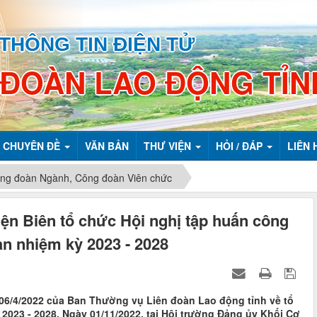
THÔNG TIN ĐIỆN TỬ
 ĐOÀN LAO ĐỘNG TỈN
CHUYÊN ĐỀ
VĂN BẢN
THƯ VIỆN
HỎI / ĐÁP
LIÊN 
ng đoàn Ngành, Công đoàn Viên chức
ện Biên tổ chức Hội nghị tập huấn công
àn nhiệm kỳ 2023 - 2028
06/4/2022 của Ban Thường vụ Liên đoàn Lao động tỉnh về tổ
2023 - 2028. Ngày 01/11/2022, tại Hội trường Đảng ủy Khối Cơ