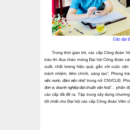
Các đại 
Trong thời gian tới, các cấp Công đoàn Viên
trào thi đua chào mừng Đại hội Công đoàn cá
xuất, chất lượng hiệu quả, gắn với cuộc vậ
trách nhiệm, liêm chính, sáng tạo”,
Phong trà
việc nước, đảm việc nhà
” t
rong nữ CNVCLĐ; Pho
đơn vị, doanh nghiệp đạt chuẩn văn hoá
"
... phấn 
các cấp đã đề ra. Tập trung xây dựng chương t
tốt nhất cho Đại hội các cấp Công đoàn Viên c