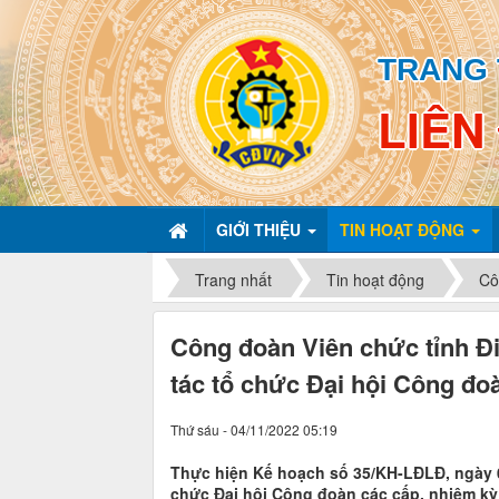
TRANG 
LIÊN
GIỚI THIỆU
TIN HOẠT ĐỘNG
Trang nhất
Tin hoạt động
Cô
Công đoàn Viên chức tỉnh Đi
tác tổ chức Đại hội Công đo
Thứ sáu - 04/11/2022 05:19
Thực hiện Kế hoạch số 35/KH-LĐLĐ, ngày 
chức Đại hội Công đoàn các cấp, nhiệm kỳ 