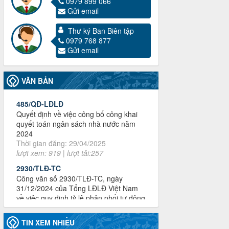
0979 899 066
Thông báo công khai dự toán thu, chi
Gửi email
tài chính công đoàn LĐLĐ tỉnh Điện
Biên năm 2025
Thư ký Ban Biên tập
Thời gian đăng: 28/04/2025
0979 768 877
lượt xem: 822 | lượt tải:286
Gửi email
485/QĐ-LĐLĐ
Quyết định về việc công bố công khai
quyết toán ngân sách nhà nước năm
VĂN BẢN
2024
Thời gian đăng: 29/04/2025
lượt xem: 919 | lượt tải:257
2930/TLĐ-TC
Công văn số 2930/TLĐ-TC, ngày
31/12/2024 của Tổng LĐLĐ Việt Nam
về việc quy định tỷ lệ phân phối tự động
KPCĐ 2% qua tài khoản Công đoàn
Việt Nam về các cấp Công đoàn năm
2025
Thời gian đăng: 06/01/2025
lượt xem: 1067 | lượt tải:438
47-TTCĐ/BTGTU
TIN XEM NHIỀU
Thông tin chuyên đề: Một số nôi dung