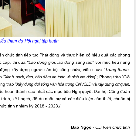
biểu tham dự Hội nghị tập huấn
 chức tỉnh tiếp tục Phát động và thực hiện có hiệu quả các phong
c cấp,
thi đua
“Lao động giỏi, lao động sáng tạo”
với mục tiêu năng
n động xây dựng người cán bộ công chức, viên chức
“Trung thành,
o
“
Xanh, sạch, đẹp, bảo đảm an toàn vệ sinh lao động
”
;
Phong trào
“
Giỏi
ng trào
"
Xây dựng đời sống văn hóa trong CNVCLĐ và xây dựng cơ quan,
đấu hoàn thành cao nhất các mục tiêu Nghị quyết Đại hội Công đoàn
rình, kế hoạch, đề án nhân sự và các điều kiện cần thiết, chuẩn bị
hức tỉnh nhiệm kỳ 2018 - 2023./.
Bảo Ngọc
- CĐ Viên chức tỉnh