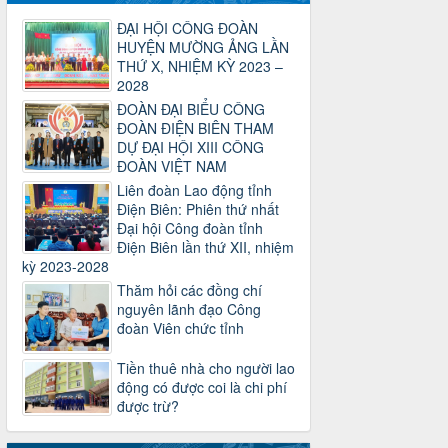
về sắp xếp tổ chức bộ máy của hệ
ĐẠI HỘI CÔNG ĐOÀN
thống chính trị tinh gọn, hoạt động hiệu
HUYỆN MƯỜNG ẢNG LẦN
lực, hiệu quả
THỨ X, NHIỆM KỲ 2023 –
Thời gian đăng: 25/12/2024
2028
lượt xem: 1226 | lượt tải:339
ĐOÀN ĐẠI BIỂU CÔNG
37/HD-TLĐ
ĐOÀN ĐIỆN BIÊN THAM
Hướng dẫn Công đoàn với việc tổ chức
DỰ ĐẠI HỘI XIII CÔNG
và hoạt động của Ban Thanh tra Nhân
ĐOÀN VIỆT NAM
dân
Liên đoàn Lao động tỉnh
Thời gian đăng: 27/12/2024
Điện Biên: Phiên thứ nhất
lượt xem: 4953 | lượt tải:1355
Đại hội Công đoàn tỉnh
35/HD-TLĐ
Điện Biên lần thứ XII, nhiệm
Hướng dẫn thực hiện một số nội dung
kỳ 2023-2028
chi liên quan đến công tác kiểm tra,
Thăm hỏi các đồng chí
giám sát tại Công đoàn cơ sở
nguyên lãnh đạo Công
Thời gian đăng: 27/12/2024
đoàn Viên chức tỉnh
lượt xem: 2078 | lượt tải:510
Tiền thuê nhà cho người lao
50/2024/QH/15
động có được coi là chi phí
Luật Công đoàn 2024
được trừ?
Thời gian đăng: 25/12/2024
lượt xem: 4231 | lượt tải:322