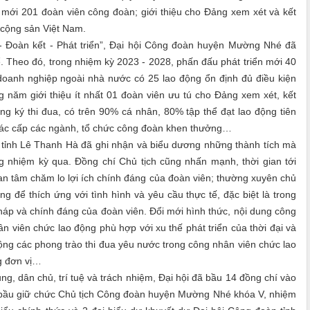
 mới 201 đoàn viên công đoàn; giới thiệu cho Đảng xem xét và kết
cộng sản Việt Nam.
 Đoàn kết - Phát triển”, Đại hội Công đoàn huyện Mường Nhé đã
ể. Theo đó, trong nhiệm kỳ 2023 - 2028, phấn đấu phát triển mới 40
doanh nghiệp ngoài nhà nước có 25 lao động ổn định đủ điều kiện
năm giới thiệu ít nhất 01 đoàn viên ưu tú cho Đảng xem xét, kết
ký thi đua, có trên 90% cá nhân, 80% tập thể đạt lao động tiên
 các cấp các ngành, tổ chức công đoàn khen thưởng…
ỉnh Lê Thanh Hà đã ghi nhận và biểu dương những thành tích mà
nhiệm kỳ qua. Đồng chí Chủ tịch cũng nhấn mạnh, thời gian tới
 tâm chăm lo lợi ích chính đáng của đoàn viên; thường xuyên chủ
g để thích ứng với tình hình và yêu cầu thực tế, đặc biệt là trong
pháp và chính đáng của đoàn viên. Đổi mới hình thức, nội dung công
ân viên chức lao động phù hợp với xu thế phát triển của thời đại và
động các phong trào thi đua yêu nước trong công nhân viên chức lao
g đơn vị…
, dân chủ, trí tuệ và trách nhiệm, Đại hội đã bầu 14 đồng chí vào
bầu giữ chức Chủ tịch Công đoàn huyện Mường Nhé khóa V, nhiệm