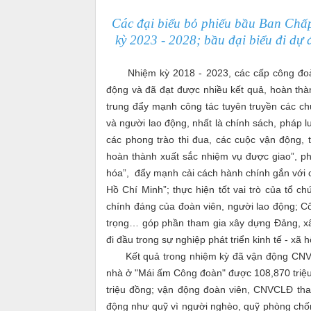
Các đại biểu bỏ phiếu bầu Ban Chấ
kỳ 2023 - 2028; bầu đại biểu đi dự 
Nhiệm kỳ 2018 - 2023, các cấp công đoàn
động và đã đạt được nhiều kết quả, hoàn thàn
trung đẩy mạnh công tác tuyên truyền các c
và người lao động, nhất là chính sách, phá
các phong trào thi đua, các cuộc vận động, t
hoàn thành xuất sắc nhiệm vụ được giao”, p
hóa”, đẩy mạnh cải cách hành chính gắn với 
Hồ Chí Minh”; thực hiện tốt vai trò của tổ
chính đáng của đoàn viên, người lao động; 
trọng… góp phần tham gia xây dựng Đảng, xâ
đi đầu trong sự nghiệp phát triển kinh tế - xã 
Kết quả trong nhiệm kỳ đã vận động CNVCL
nhà ở "Mái ấm Công đoàn" được 108,870 triệu
triệu đồng;
vận động đoàn viên, CNVCLĐ tham
động như quỹ vì người nghèo, quỹ phòng chống t