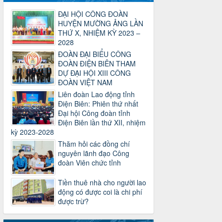
31/12/2024 của Tổng LĐLĐ Việt Nam
về việc quy định tỷ lệ phân phối tự động
ĐẠI HỘI CÔNG ĐOÀN
KPCĐ 2% qua tài khoản Công đoàn
HUYỆN MƯỜNG ẢNG LẦN
Việt Nam về các cấp Công đoàn năm
THỨ X, NHIỆM KỲ 2023 –
2025
2028
Thời gian đăng: 06/01/2025
ĐOÀN ĐẠI BIỂU CÔNG
lượt xem: 1066 | lượt tải:437
ĐOÀN ĐIỆN BIÊN THAM
47-TTCĐ/BTGTU
DỰ ĐẠI HỘI XIII CÔNG
ĐOÀN VIỆT NAM
Thông tin chuyên đề: Một số nôi dung
về sắp xếp tổ chức bộ máy của hệ
Liên đoàn Lao động tỉnh
thống chính trị tinh gọn, hoạt động hiệu
Điện Biên: Phiên thứ nhất
lực, hiệu quả
Đại hội Công đoàn tỉnh
Thời gian đăng: 25/12/2024
Điện Biên lần thứ XII, nhiệm
lượt xem: 1221 | lượt tải:339
kỳ 2023-2028
Thăm hỏi các đồng chí
37/HD-TLĐ
nguyên lãnh đạo Công
Hướng dẫn Công đoàn với việc tổ chức
đoàn Viên chức tỉnh
và hoạt động của Ban Thanh tra Nhân
dân
Tiền thuê nhà cho người lao
Thời gian đăng: 27/12/2024
động có được coi là chi phí
lượt xem: 4944 | lượt tải:1351
được trừ?
35/HD-TLĐ
Hướng dẫn thực hiện một số nội dung