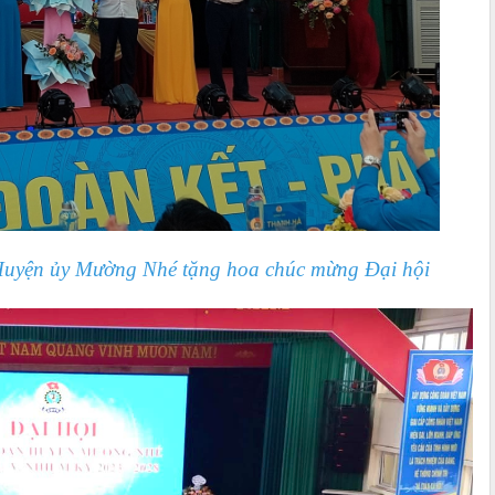
 Huyện ủy Mường Nhé tặng hoa chúc mừng Đại hội