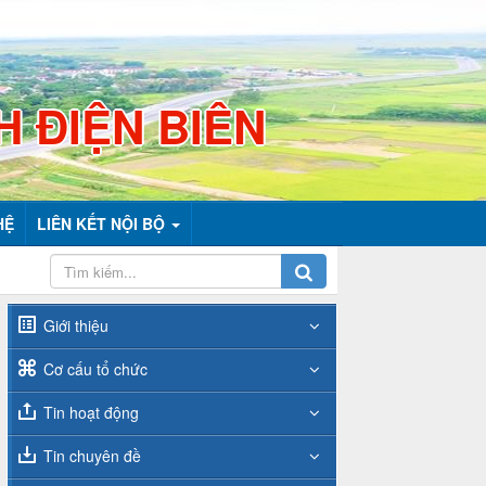
H ĐIỆN BIÊN
HỆ
LIÊN KẾT NỘI BỘ
Giới thiệu
Cơ cấu tổ chức
Tin hoạt động
Tin chuyên đề