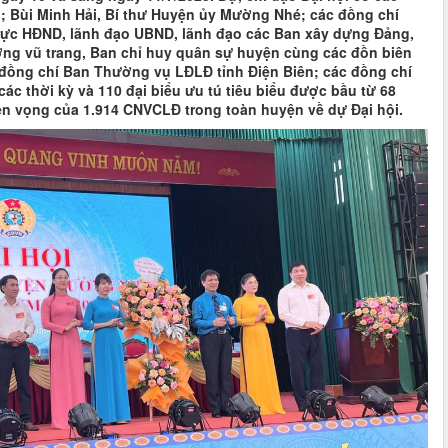
h; Bùi Minh Hải, Bí thư Huyện ủy Mường Nhé; các đồng chí
ực HĐND, lãnh đạo UBND, lãnh đạo các Ban xây dựng Đảng,
ợng vũ trang, Ban chỉ huy quân sự huyện cùng các đồn biên
đồng chí Ban Thường vụ LĐLĐ tỉnh Điện Biên; các đồng chí
c thời kỳ và 110 đại biểu ưu tú tiêu biểu được bầu từ 68
ện vọng của 1.914 CNVCLĐ trong toàn huyện về dự Đại hội.