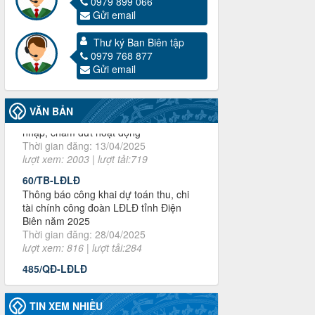
0979 899 066
Gửi email
3716/TLD-TC
Công văn hướng dẫn công tác quả lý tài
Thư ký Ban Biên tập
chính, tài sản công đoàn khi đơn vị sát
0979 768 877
nhập, chấm dứt hoạt động
Gửi email
Thời gian đăng: 13/04/2025
lượt xem: 2003 | lượt tải:719
VĂN BẢN
60/TB-LĐLĐ
Thông báo công khai dự toán thu, chi
tài chính công đoàn LĐLĐ tỉnh Điện
Biên năm 2025
Thời gian đăng: 28/04/2025
lượt xem: 816 | lượt tải:284
485/QĐ-LĐLĐ
Quyết định về việc công bố công khai
quyết toán ngân sách nhà nước năm
2024
Thời gian đăng: 29/04/2025
lượt xem: 915 | lượt tải:253
2930/TLĐ-TC
Công văn số 2930/TLĐ-TC, ngày
TIN XEM NHIỀU