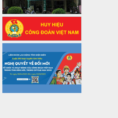
31/12/2024 của Tổng LĐLĐ Việt Nam
về việc quy định tỷ lệ phân phối tự động
KPCĐ 2% qua tài khoản Công đoàn
Việt Nam về các cấp Công đoàn năm
2025
Thời gian đăng: 06/01/2025
lượt xem: 1066 | lượt tải:437
47-TTCĐ/BTGTU
Thông tin chuyên đề: Một số nôi dung
về sắp xếp tổ chức bộ máy của hệ
thống chính trị tinh gọn, hoạt động hiệu
lực, hiệu quả
Thời gian đăng: 25/12/2024
lượt xem: 1221 | lượt tải:339
37/HD-TLĐ
Hướng dẫn Công đoàn với việc tổ chức
và hoạt động của Ban Thanh tra Nhân
dân
Thời gian đăng: 27/12/2024
lượt xem: 4944 | lượt tải:1351
35/HD-TLĐ
Hướng dẫn thực hiện một số nội dung