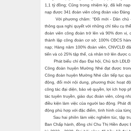
1,1 tỷ đồng; Cũng trong nhiệm kỳ, đã kết nạp
nạp được 341 đoàn viên công đoàn vào Đảng 
Với phương châm: “Đổi mới - Dân chủ -
thông qua nghị quyết với những chỉ tiêu cụ th
đoàn viên công đoàn trở lên và 90% đơn vị, 
thành lập công đoàn cơ sở; 100% CĐCS hàng 
nạp; Hàng năm 100% đoàn viên, CNVCLĐ đăng 
tiến và có 25% tập thể, cá nhân trở lên được
Phát biểu chỉ đạo Đại hội, Chủ tịch LĐLĐ t
Công đoàn huyện Mường Nhé đạt được trong 
Công đoàn huyện Mường Nhé cần tiếp tục quan
động, đổi mới nội dung, phương thức hoạt độn
công tác đại diện, bảo vệ quyền, lợi ích hợp 
tác tuyên truyền, giáo dục đoàn viên, công nh
điều kiện làm việc của người lao động. Phát 
động phù hợp với đặc điểm, tình hình của từn
Sau hai phiên làm việc nghiêm túc, tập trung
Ban Chấp hành, đồng chí Chu Thị Hiền được 