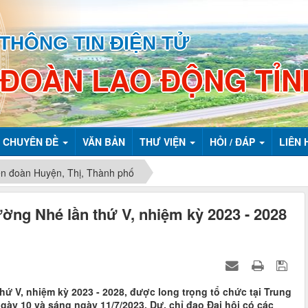
THÔNG TIN ĐIỆN TỬ
 ĐOÀN LAO ĐỘNG TỈN
CHUYÊN ĐỀ
VĂN BẢN
THƯ VIỆN
HỎI / ĐÁP
LIÊN 
ên đoàn Huyện, Thị, Thành phố
ờng Nhé lần thứ V, nhiệm kỳ 2023 - 2028
 V, nhiệm kỳ 2023 - 2028, được long trọng tổ chức tại Trung
ày 10 và sáng ngày 11/7/2023. Dự, chỉ đạo Đại hội có các