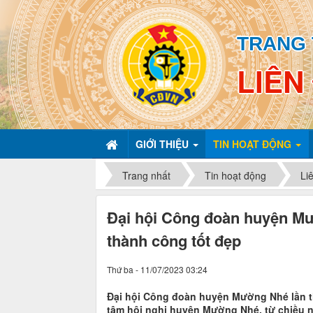
TRANG 
LIÊN
GIỚI THIỆU
TIN HOẠT ĐỘNG
Trang nhất
Tin hoạt động
Li
Đại hội Công đoàn huyện Mư
thành công tốt đẹp
Thứ ba - 11/07/2023 03:24
Đại hội Công đoàn huyện Mường Nhé lần thứ
tâm hội nghị huyện Mường Nhé, từ chiều ng