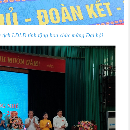
 tịch LĐLĐ tỉnh tặng hoa chúc mừng Đại hội