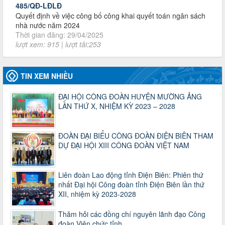
Thời gian đăng: 29/04/2025
lượt xem: 915 | lượt tải:253
2930/TLĐ-TC
Công văn số 2930/TLĐ-TC, ngày 31/12/2024 của Tổng
LĐLĐ Việt Nam về việc quy định tỷ lệ phân phối tự động
KPCĐ 2% qua tài khoản Công đoàn Việt Nam về các cấp
Công đoàn năm 2025
TIN XEM NHIỀU
Thời gian đăng: 06/01/2025
lượt xem: 1066 | lượt tải:437
ĐẠI HỘI CÔNG ĐOÀN HUYỆN MƯỜNG ẢNG
47-TTCĐ/BTGTU
LẦN THỨ X, NHIỆM KỲ 2023 – 2028
Thông tin chuyên đề: Một số nôi dung về sắp xếp tổ chức bộ
máy của hệ thống chính trị tinh gọn, hoạt động hiệu lực, hiệu
quả
ĐOÀN ĐẠI BIỂU CÔNG ĐOÀN ĐIỆN BIÊN THAM
Thời gian đăng: 25/12/2024
DỰ ĐẠI HỘI XIII CÔNG ĐOÀN VIỆT NAM
lượt xem: 1221 | lượt tải:339
37/HD-TLĐ
Liên đoàn Lao động tỉnh Điện Biên: Phiên thứ
Hướng dẫn Công đoàn với việc tổ chức và hoạt động của
nhất Đại hội Công đoàn tỉnh Điện Biên lần thứ
Ban Thanh tra Nhân dân
XII, nhiệm kỳ 2023-2028
Thời gian đăng: 27/12/2024
lượt xem: 4944 | lượt tải:1351
Thăm hỏi các đồng chí nguyên lãnh đạo Công
35/HD-TLĐ
đoàn Viên chức tỉnh