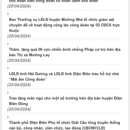
cho đoàn viên công đoàn có hoàn cảnh khó khăn
(25/04/2024)
Ban Thường vụ LĐLĐ huyện Mường Nhé tổ chức giám sát
chuyên đề về hoạt động công tác công đoàn tại 03 CĐCS trực
thuộc
(25/04/2024)
Thăm, tặng quà 06 cựu chiến binh chống Pháp cư trú trên địa
bàn Thị xã Mường Lay
(25/04/2024)
LĐLĐ tỉnh Hải Dương và LĐLĐ tỉnh Điện Biên trao hỗ trợ nhà
“Mái ấm Công đoàn”
(23/04/2024)
Trao tặng màn ngủ cho một số trường trên địa bàn huyện Điện
Biên Đông
(23/04/2024)
Thành phố Điện Biên Phủ tổ chức Giải Cầu lông truyền thống
cán bộ, công nhân, viên chức, lao động (CBCNVCLĐ)