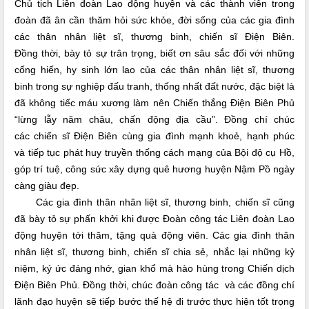
Chủ tịch
Liên đoàn Lao động huyện và các thành viên trong
đoàn đã ân cần thăm hỏi sức khỏe, đời sống của các gia đình
các thân nhân liệt sĩ, thương binh, chiến sĩ Điện Biên.
Đồng thời, bày tỏ sự trân trọng, biết ơn sâu sắc đối với những
cống hiến, hy sinh lớn lao của các thân nhân liệt sĩ, thương
binh trong sự nghiệp đấu tranh, thống nhất đất nước, đặc biệt là
đã không tiếc máu xương làm nên Chiến thắng Điện Biên Phủ
“lừng lẫy năm châu, chấn động địa cầu”. Đồng chí chúc
các chiến sĩ Điện Biên cùng gia đình mạnh khoẻ, hạnh phúc
và tiếp tục phát huy truyền thống cách mạng của Bội độ cụ Hồ,
góp trí tuệ, công sức xây dựng quê hương huyện Nậm Pồ ngày
càng giàu đẹp.
Các gia đình thân nhân liệt sĩ, thương binh, chiến sĩ cũng
đã bày tỏ sự phấn khởi khi được Đoàn công tác Liên đoàn Lao
động huyện tới thăm, tặng quà động viên. Các gia đình thân
nhân liệt sĩ, thương binh, chiến sĩ chia sẻ, nhắc lại những kỷ
niệm, ký ức đáng nhớ, gian khổ mà hào hùng trong Chiến dịch
Điện Biên Phủ. Đồng thời, chúc đoàn công tác và các đồng chí
lãnh đạo huyện sẽ tiếp bước thế hệ đi trước thực hiện tốt trọng