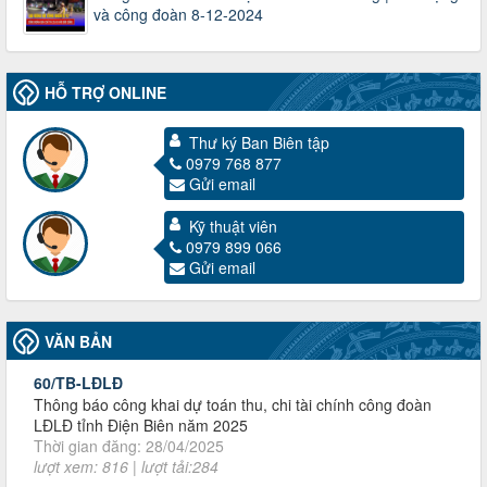
và công đoàn 8-12-2024
HỖ TRỢ ONLINE
Thư ký Ban Biên tập
0979 768 877
Gửi email
3716/TLD-TC
Kỹ thuật viên
Công văn hướng dẫn công tác quả lý tài chính, tài sản công
0979 899 066
đoàn khi đơn vị sát nhập, chấm dứt hoạt động
Gửi email
Thời gian đăng: 13/04/2025
lượt xem: 2003 | lượt tải:719
60/TB-LĐLĐ
VĂN BẢN
Thông báo công khai dự toán thu, chi tài chính công đoàn
LĐLĐ tỉnh Điện Biên năm 2025
Thời gian đăng: 28/04/2025
lượt xem: 816 | lượt tải:284
485/QĐ-LĐLĐ
Quyết định về việc công bố công khai quyết toán ngân sách
nhà nước năm 2024