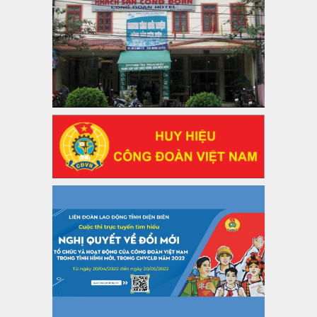
47-TTCĐ/BTGTU
Thông tin chuyên đề: Một số nôi dung về sắp xếp tổ chức bộ
máy của hệ thống chính trị tinh gọn, hoạt động hiệu lực, hiệu
quả
Thời gian đăng: 25/12/2024
lượt xem: 1221 | lượt tải:339
37/HD-TLĐ
Hướng dẫn Công đoàn với việc tổ chức và hoạt động của
Ban Thanh tra Nhân dân
Thời gian đăng: 27/12/2024
lượt xem: 4944 | lượt tải:1351
35/HD-TLĐ
Hướng dẫn thực hiện một số nội dung chi liên quan đến
công tác kiểm tra, giám sát tại Công đoàn cơ sở
Thời gian đăng: 27/12/2024
lượt xem: 2072 | lượt tải:506
50/2024/QH/15
Luật Công đoàn 2024
Thời gian đăng: 25/12/2024
lượt xem: 4224 | lượt tải:319