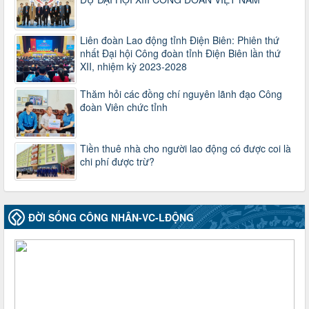
37/HD-TLĐ
Hướng dẫn Công đoàn với việc tổ chức và hoạt động của
Liên đoàn Lao động tỉnh Điện Biên: Phiên thứ
Ban Thanh tra Nhân dân
nhất Đại hội Công đoàn tỉnh Điện Biên lần thứ
Thời gian đăng: 27/12/2024
XII, nhiệm kỳ 2023-2028
lượt xem: 4953 | lượt tải:1355
35/HD-TLĐ
Thăm hỏi các đồng chí nguyên lãnh đạo Công
Hướng dẫn thực hiện một số nội dung chi liên quan đến
đoàn Viên chức tỉnh
công tác kiểm tra, giám sát tại Công đoàn cơ sở
Thời gian đăng: 27/12/2024
lượt xem: 2079 | lượt tải:511
Tiền thuê nhà cho người lao động có được coi là
chi phí được trừ?
50/2024/QH/15
Luật Công đoàn 2024
Thời gian đăng: 25/12/2024
lượt xem: 4232 | lượt tải:323
ĐỜI SỐNG CÔNG NHÂN-VC-LĐỘNG
2010-CV/TU
Tăng cường công tác lãnh đạo, chỉ đạo phát triển đoàn viên,
thành lập Công đoàn cơ sở trong các doanh nghiệp khu vực
ngoài nhà nước trên địa bàn tỉnh
Thời gian đăng: 28/10/2024
lượt xem: 1170 | lượt tải:300