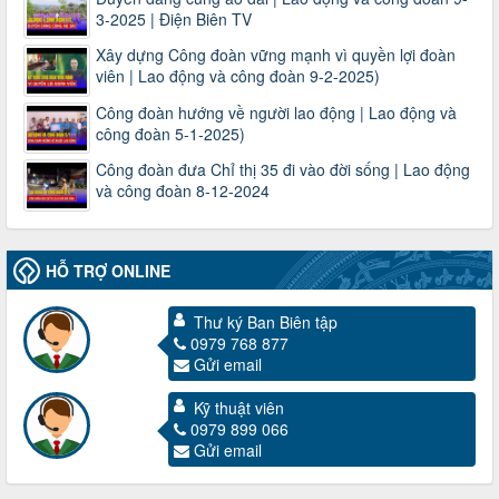
3-2025 | Điện Biên TV
Xây dựng Công đoàn vững mạnh vì quyền lợi đoàn
viên | Lao động và công đoàn 9-2-2025)
Công đoàn hướng về người lao động | Lao động và
công đoàn 5-1-2025)
Công đoàn đưa Chỉ thị 35 đi vào đời sống | Lao động
và công đoàn 8-12-2024
HỖ TRỢ ONLINE
Thư ký Ban Biên tập
0979 768 877
Gửi email
3716/TLD-TC
Công văn hướng dẫn công tác quả lý tài chính, tài sản công
Kỹ thuật viên
đoàn khi đơn vị sát nhập, chấm dứt hoạt động
0979 899 066
Thời gian đăng: 13/04/2025
Gửi email
lượt xem: 2006 | lượt tải:724
60/TB-LĐLĐ