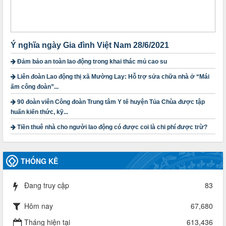
1754/QĐ-TLĐ
Quyết định số 1754/QĐ-TLĐ Về việc ban hành Quy định về
nguyên tắc xây dựng và giao dự toán tài chính công đoàn
năm 2025
Thời gian đăng: 23/09/2024
Ý nghĩa ngày Gia đình Việt Nam 28/6/2021
lượt xem: 4201 | lượt tải:1317
Đảm bảo an toàn lao động trong khai thác mủ cao su
3716/TLD-TC
Liên đoàn Lao động thị xã Mường Lay: Hỗ trợ sửa chữa nhà ở “Mái
Công văn hướng dẫn công tác quả lý tài chính, tài sản công
ấm công đoàn”...
đoàn khi đơn vị sát nhập, chấm dứt hoạt động
Thời gian đăng: 13/04/2025
90 đoàn viên Công đoàn Trung tâm Y tế huyện Tủa Chùa được tập
lượt xem: 2006 | lượt tải:724
huấn kiến thức, kỹ...
60/TB-LĐLĐ
Tiền thuê nhà cho người lao động có được coi là chi phí được trừ?
Thông báo công khai dự toán thu, chi tài chính công đoàn
LĐLĐ tỉnh Điện Biên năm 2025
Thời gian đăng: 28/04/2025
THỐNG KÊ
lượt xem: 825 | lượt tải:286
485/QĐ-LĐLĐ
Đang truy cập
83
Quyết định về việc công bố công khai quyết toán ngân sách
nhà nước năm 2024
Hôm nay
67,680
Thời gian đăng: 29/04/2025
lượt xem: 921 | lượt tải:257
Tháng hiện tại
613,436