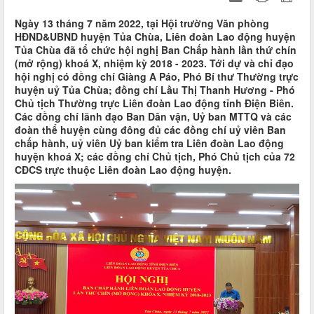
Ngày 13 tháng 7 năm 2022, tại Hội trường Văn phòng
HĐND&UBND huyện Tủa Chùa, Liên đoàn Lao động huyện
Tủa Chùa đã tổ chức hội nghị Ban Chấp hành lần thứ chín
(mở rộng) khoá X, nhiệm kỳ 2018 - 2023. Tới dự và chỉ đạo
hội nghị có đồng chí Giàng A Páo, Phó Bí thư Thường trực
huyện uỷ Tủa Chùa; đồng chí Lầu Thị Thanh Hương - Phó
Chủ tịch Thường trực Liên đoàn Lao động tỉnh Điện Biên.
Các đồng chí lãnh đạo Ban Dân vận, Uỷ ban MTTQ và các
đoàn thể huyện cùng đông đủ các đồng chí uỷ viên Ban
chấp hành, uỷ viên Uỷ ban kiểm tra Liên đoàn Lao động
huyện khoá X; các đồng chí Chủ tịch, Phó Chủ tịch của 72
CĐCS trực thuộc Liên đoàn Lao động huyện.