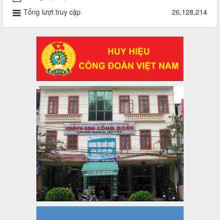
2930/TLĐ-TC
Tổng lượt truy cập
26,128,214
Công văn số 2930/TLĐ-TC, ngày 31/12/2024 của Tổng
LĐLĐ Việt Nam về việc quy định tỷ lệ phân phối tự động
KPCĐ 2% qua tài khoản Công đoàn Việt Nam về các cấp
Công đoàn năm 2025
Thời gian đăng: 06/01/2025
lượt xem: 1068 | lượt tải:438
47-TTCĐ/BTGTU
Thông tin chuyên đề: Một số nôi dung về sắp xếp tổ chức bộ
máy của hệ thống chính trị tinh gọn, hoạt động hiệu lực, hiệu
quả
Thời gian đăng: 25/12/2024
lượt xem: 1227 | lượt tải:340
37/HD-TLĐ
Hướng dẫn Công đoàn với việc tổ chức và hoạt động của
Ban Thanh tra Nhân dân
Thời gian đăng: 27/12/2024
lượt xem: 4953 | lượt tải:1355
35/HD-TLĐ
Hướng dẫn thực hiện một số nội dung chi liên quan đến
công tác kiểm tra, giám sát tại Công đoàn cơ sở