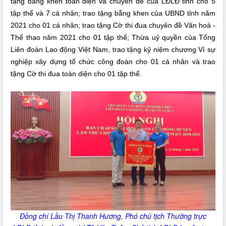
tặng bằng khen toàn diện và chuyên đề của LĐLĐ tỉnh cho 5
tập thể và 7 cá nhân; trao tặng bằng khen của UBND tỉnh năm
2021 cho 01 cá nhân; trao tặng Cờ thi đua chuyên đề Văn hoá -
Thể thao năm 2021 cho 01 tập thể; Thừa uỷ quyền của Tổng
Liên đoàn Lao động Việt Nam, trao tặng kỷ niệm chương Vì sự
nghiệp xây dựng tổ chức công đoàn cho 01 cá nhân và trao
tặng Cờ thi đua toàn diện cho 01 tập thể.
Đồng chí Lầu Thị Thanh Hương, Phó chủ tịch Thường trực