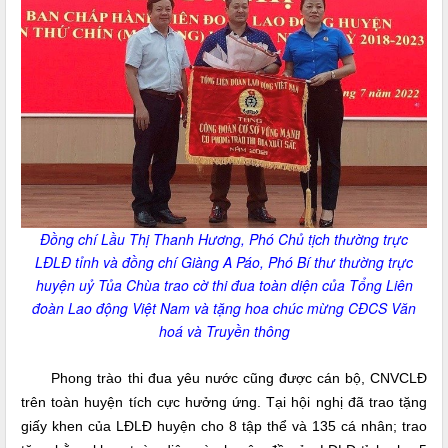
Đồng chí Lầu Thị Thanh Hương, Phó Chủ tịch thường trực
LĐLĐ tỉnh và đồng chí Giàng A Páo, Phó Bí thư thường trực
huyện uỷ Tủa Chùa trao cờ thi đua toàn diện của Tổng Liên
đoàn Lao động Việt Nam và tặng hoa chúc mừng CĐCS Văn
hoá và Truyền thông
Phong trào thi đua yêu nước cũng được cán bộ, CNVCLĐ
trên toàn huyện tích cực hưởng ứng. Tại hội nghị đã trao tặng
giấy khen của LĐLĐ huyện cho 8 tập thể và 135 cá nhân; trao