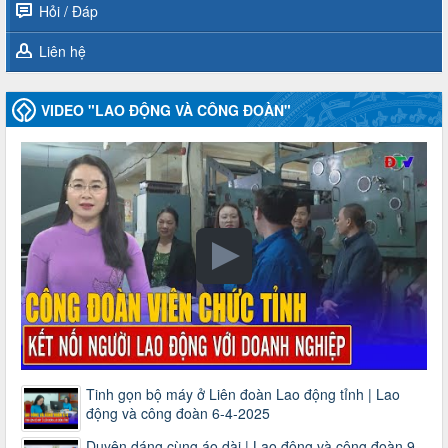
Hỏi / Đáp
Liên hệ
VIDEO "LAO ĐỘNG VÀ CÔNG ĐOÀN"
Tinh gọn bộ máy ở Liên đoàn Lao động tỉnh | Lao
động và công đoàn 6-4-2025
Duyên dáng cùng áo dài | Lao động và công đoàn 9-