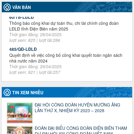
Thông báo công khai dự toán thu, chi tài chính công đoàn
VĂN BẢN
LĐLĐ tỉnh Điện Biên năm 2025
Thời gian đăng: 28/04/2025
lượt xem: 825 | lượt tải:286
485/QĐ-LĐLĐ
Quyết định về việc công bố công khai quyết toán ngân sách
nhà nước năm 2024
Thời gian đăng: 29/04/2025
lượt xem: 921 | lượt tải:257
2930/TLĐ-TC
Công văn số 2930/TLĐ-TC, ngày 31/12/2024 của Tổng
LĐLĐ Việt Nam về việc quy định tỷ lệ phân phối tự động
KPCĐ 2% qua tài khoản Công đoàn Việt Nam về các cấp
Công đoàn năm 2025
Thời gian đăng: 06/01/2025
TIN XEM NHIỀU
lượt xem: 1068 | lượt tải:438
47-TTCĐ/BTGTU
ĐẠI HỘI CÔNG ĐOÀN HUYỆN MƯỜNG ẢNG
Thông tin chuyên đề: Một số nôi dung về sắp xếp tổ chức bộ
LẦN THỨ X, NHIỆM KỲ 2023 – 2028
máy của hệ thống chính trị tinh gọn, hoạt động hiệu lực, hiệu
quả
Thời gian đăng: 25/12/2024
ĐOÀN ĐẠI BIỂU CÔNG ĐOÀN ĐIỆN BIÊN THAM
lượt xem: 1227 | lượt tải:340
DỰ ĐẠI HỘI XIII CÔNG ĐOÀN VIỆT NAM