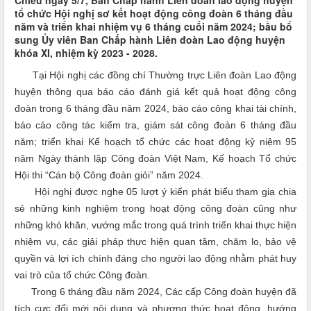
Chiều ngày 5/7, Ban Chấp hành Liên đoàn lao động huyện
tổ chức Hội nghị sơ kết hoạt động công đoàn 6 tháng đầu
năm và triển khai nhiệm vụ 6 tháng cuối năm 2024; bầu bổ
sung Ủy viên Ban Chấp hành Liên đoàn Lao động huyện
khóa XI, nhiệm kỳ 2023 - 2028.
Tại Hội nghị các đồng chí Thường trực Liên đoàn Lao động
huyện thông qua báo cáo đánh giá kết quả hoạt động công
đoàn trong 6 tháng đầu năm 2024, báo cáo
công khai
tài chính,
báo cáo công tác kiểm tra, giám sát công đoàn 6 tháng đầu
năm; triển khai Kế hoạch tổ chức các hoạt động kỷ niệm 95
năm Ngày thành lập Công đoàn Việt Nam,
Kế hoạch Tổ chức
Hội thi “Cán bộ Công đoàn giỏi” năm 2024.
Hội nghị được nghe
05
lượt ý kiến phát biểu tham gia chia
sẻ những kinh nghiệm trong hoạt động công đoàn cũng như
những khó khăn, vướng mắc trong quá trình triển khai thực hiện
nhiệm vụ, các giải pháp thực hiện
quan tâm, chăm lo, bảo vệ
quyền và lợi ích chính đáng cho người lao động nhằm phát huy
vai trò của tổ chức Công đoàn.
Trong 6 tháng đầu năm 2024, Các cấp Công đoàn huyện đã
tích cực đổi mới nội dung và phương thức hoạt động, hướng