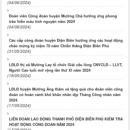
(04/06/2024)
Đoàn viên Công đoàn huyện Mường Chà hưởng ứng phong
trào hiến máu tình nguyện năm 2024
(04/06/2024)
Các cấp công đoàn huyện Điện Biên hưởng ứng các hoạt động
chào mừng kỷ niệm 70 năm Chiến thắng Điện Biên Phủ
(31/05/2024)
LĐLĐ thị xã Mường Lay tổ chức Giải cầu lông CNVCLĐ – LLVT,
Người Cao tuổi mở rộng lần thứ XI năm 2024
(19/05/2024)
LĐLĐ huyện Mường Ảng thăm và tặng quà cho đoàn viên công
đoàn có hoàn cảnh khó khăn nhân dịp Tháng Công nhân năm
2024.
(17/05/2024)
LIÊN ĐOÀN LAO ĐỘNG THÀNH PHỐ ĐIỆN BIÊN PHỦ KIỂM TRA
HOẠT ĐỘNG CÔNG ĐOÀN NĂM 2024
(17/05/2024)