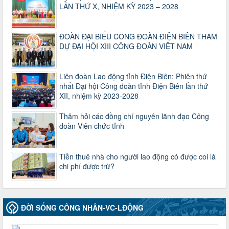
47-TTCĐ/BTGTU
LẦN THỨ X, NHIỆM KỲ 2023 – 2028
Thông tin chuyên đề: Một số nôi dung về sắp xếp tổ chức bộ
máy của hệ thống chính trị tinh gọn, hoạt động hiệu lực, hiệu
quả
ĐOÀN ĐẠI BIỂU CÔNG ĐOÀN ĐIỆN BIÊN THAM
Thời gian đăng: 25/12/2024
DỰ ĐẠI HỘI XIII CÔNG ĐOÀN VIỆT NAM
lượt xem: 1219 | lượt tải:339
37/HD-TLĐ
Liên đoàn Lao động tỉnh Điện Biên: Phiên thứ
Hướng dẫn Công đoàn với việc tổ chức và hoạt động của
nhất Đại hội Công đoàn tỉnh Điện Biên lần thứ
Ban Thanh tra Nhân dân
XII, nhiệm kỳ 2023-2028
Thời gian đăng: 27/12/2024
lượt xem: 4939 | lượt tải:1349
Thăm hỏi các đồng chí nguyên lãnh đạo Công
35/HD-TLĐ
đoàn Viên chức tỉnh
Hướng dẫn thực hiện một số nội dung chi liên quan đến
công tác kiểm tra, giám sát tại Công đoàn cơ sở
Thời gian đăng: 27/12/2024
Tiền thuê nhà cho người lao động có được coi là
lượt xem: 2072 | lượt tải:503
chi phí được trừ?
50/2024/QH/15
Luật Công đoàn 2024
Thời gian đăng: 25/12/2024
lượt xem: 4220 | lượt tải:318
ĐỜI SỐNG CÔNG NHÂN-VC-LĐỘNG
2010-CV/TU