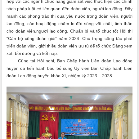
hợp với các ngành chức năng giám sát việc thực hiện các chính
sách pháp luật có liên quan đến đoàn viên, người lao động. Đẩy
mạnh các phong trào thi đua yêu nước trong đoàn viên, người
lao động; các hoạt động chăm lo đời sống vật chất, tinh thần
cho đoàn viên,người lao động. Chuẩn bị và tổ chức tốt Hội thi
“Cán bộ công đoàn giỏi” năm 2024. Chú trọng công tác phát
triển đoàn viên, giới thiệu đoàn viên ưu tú để tổ chức Đảng xem
xét, bồi dưỡng và kết nạp.
Cũng tại Hội nghị
,
Ban
C
hấp hành Liên đoàn Lao động
huyện
đã
tiến hành bầu bổ sung Ủy viên Ban
C
hấp hành Liên
đoàn Lao động huyện khóa XI, nhiệm kỳ 2023 – 2028
.