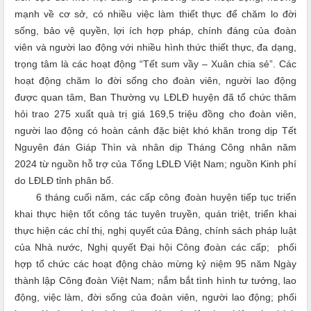
mạnh về cơ sở, có nhiều việc làm thiết thực để chăm lo đời
sống, bảo vệ quyền, lợi ích hợp pháp, chính đáng của đoàn
viên và người lao động với nhiều hình thức thiết thực, đa dạng,
trọng tâm là các hoạt động “
Tết sum vầy – Xuân chia sẻ
”.
Các
hoạt động chăm lo đời sống cho đoàn viên, người lao động
được quan tâm, Ban Thường vụ LĐLĐ huyện đã tổ chức thăm
hỏi
tra
o 275
xuất quà trị giá
169,5 triệu đồng
cho đoàn viên,
người lao động có hoàn cảnh đặc biệt khó khăn trong dịp Tết
Nguyên đán
Giáp Thìn và nhân dịp Tháng Công nhân năm
2024
từ nguồn hỗ trợ của Tổng LĐLĐ Việt Nam; nguồn Kinh phí
do LĐLĐ tỉnh phân bổ.
6 tháng cuối năm, các cấp công đoàn huyện tiếp tục triển
khai thực hiện tốt công tác tuyên truyền, quán triệt, triển khai
thực hiện các chỉ thị, nghị quyết của Đảng, chính sách pháp luật
của Nhà nước, Nghị quyết Đại hội Công đoàn các cấp; phối
hợp tổ chức các hoạt động chào mừng kỷ niệm 95 năm Ngày
thành lập Công đoàn Việt Nam; nắm bắt tình hình tư tưởng, lao
động, việc làm, đời sống của đoàn viên, người lao động; phối