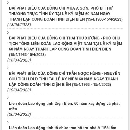
BÀI PHÁT BIỂU CỦA ĐỒNG CHÍ MÙA A SƠN, PHÓ BÍ THƯ
THƯỜNG TRỰC TỈNH ỦY TẠI LỄ KỶ NIỆM 60 NĂM NGÀY
THÀNH LẬP CÔNG ĐOÀN TỈNH ĐIỆN BIÊN (15/4/1963-15/4/2023)
(18/04/2023)
BÀI PHÁT BIỂU CỦA ĐỒNG CHÍ THÁI THU XƯƠNG - PHÓ CHỦ
TỊCH TỔNG LIÊN ĐOÀN LAO ĐỘNG VIỆT NAM TẠI LỄ KỶ NIỆM
60 NĂM NGÀY THÀNH LẬP CÔNG ĐOÀN TỈNH ĐIỆN BIÊN
(15/4/1963-15/4/2023)
(18/04/2023)
BÀI PHÁT BIỂU CỦA ĐỒNG CHÍ TRẦN NGỌC HÙNG - NGUYÊN
CHỦ TỊCH LĐLĐ TỈNH TẠI LỄ KỶ NIỆM 60 NĂM NGÀY THÀNH
LẬP CÔNG ĐOÀN TỈNH ĐIỆN BIÊN (15/4/1963 - 15/4/2023)
(19/04/2023)
Liên đoàn Lao động tỉnh Điện Biên: 60 năm xây dựng và phát
triển
(20/04/2023)
Liên đoàn Lao động tỉnh tổ chức trao hỗ trợ nhà ở “Mái ấm