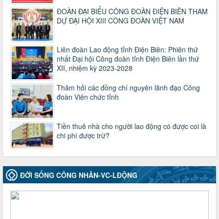
Thông tin chuyên đề: Một số nôi dung về sắp xếp tổ chức bộ
máy của hệ thống chính trị tinh gọn, hoạt động hiệu lực, hiệu
ĐOÀN ĐẠI BIỂU CÔNG ĐOÀN ĐIỆN BIÊN THAM
quả
DỰ ĐẠI HỘI XIII CÔNG ĐOÀN VIỆT NAM
Thời gian đăng: 25/12/2024
lượt xem: 1226 | lượt tải:339
Liên đoàn Lao động tỉnh Điện Biên: Phiên thứ
37/HD-TLĐ
nhất Đại hội Công đoàn tỉnh Điện Biên lần thứ
Hướng dẫn Công đoàn với việc tổ chức và hoạt động của
XII, nhiệm kỳ 2023-2028
Ban Thanh tra Nhân dân
Thời gian đăng: 27/12/2024
Thăm hỏi các đồng chí nguyên lãnh đạo Công
lượt xem: 4953 | lượt tải:1355
đoàn Viên chức tỉnh
35/HD-TLĐ
Hướng dẫn thực hiện một số nội dung chi liên quan đến
công tác kiểm tra, giám sát tại Công đoàn cơ sở
Tiền thuê nhà cho người lao động có được coi là
Thời gian đăng: 27/12/2024
chi phí được trừ?
lượt xem: 2078 | lượt tải:510
50/2024/QH/15
Luật Công đoàn 2024
ĐỜI SỐNG CÔNG NHÂN-VC-LĐỘNG
Thời gian đăng: 25/12/2024
lượt xem: 4231 | lượt tải:322
2010-CV/TU
Tăng cường công tác lãnh đạo, chỉ đạo phát triển đoàn viên,