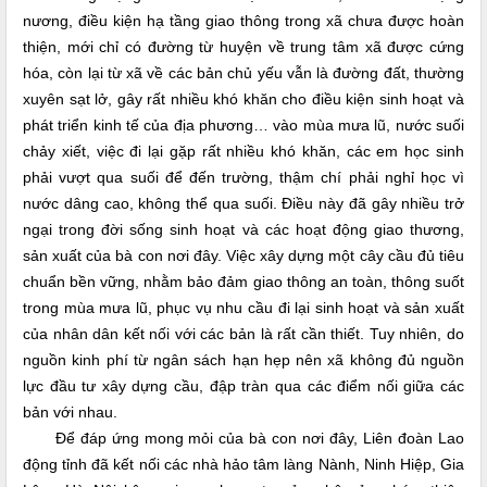
nương, điều kiện hạ tầng giao thông trong xã chưa được hoàn
thiện, mới chỉ có đường từ huyện về trung tâm xã được cứng
hóa, còn lại từ xã về các bản chủ yếu vẫn là đường đất, thường
xuyên sạt lở, gây rất nhiều khó khăn cho điều kiện sinh hoạt và
phát triển kinh tế của địa phương… vào mùa mưa lũ, nước suối
chảy xiết, việc đi lại gặp rất nhiều khó khăn, các em học sinh
phải vượt qua suối để đến trường, thậm chí phải nghỉ học vì
nước dâng cao, không thể qua suối. Điều này đã gây nhiều trở
ngại trong đời sống sinh hoạt và các hoạt động giao thương,
sản xuất của bà con nơi đây. Việc xây dựng một cây cầu đủ tiêu
chuẩn bền vững, nhằm bảo đảm giao thông an toàn, thông suốt
trong mùa mưa lũ, phục vụ nhu cầu đi lại sinh hoạt và sản xuất
của nhân dân kết nối với các bản là rất cần thiết. Tuy nhiên, do
nguồn kinh phí từ ngân sách hạn hẹp nên xã không đủ nguồn
lực đầu tư xây dựng cầu, đập tràn qua các điểm nối giữa các
bản với nhau.
Để đáp ứng mong mỏi của bà con nơi đây, Liên đoàn Lao
động tỉnh đã kết nối các nhà hảo tâm làng Nành, Ninh Hiệp, Gia