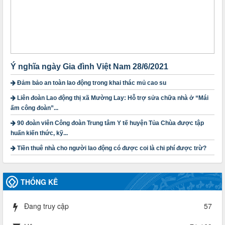
thành lập Công đoàn cơ sở trong các doanh nghiệp khu vực
ngoài nhà nước trên địa bàn tỉnh
Thời gian đăng: 28/10/2024
lượt xem: 1169 | lượt tải:300
1754/QĐ-TLĐ
Quyết định số 1754/QĐ-TLĐ Về việc ban hành Quy định về
nguyên tắc xây dựng và giao dự toán tài chính công đoàn
Ý nghĩa ngày Gia đình Việt Nam 28/6/2021
năm 2025
Thời gian đăng: 23/09/2024
Đảm bảo an toàn lao động trong khai thác mủ cao su
lượt xem: 4200 | lượt tải:1315
Liên đoàn Lao động thị xã Mường Lay: Hỗ trợ sửa chữa nhà ở “Mái
ấm công đoàn”...
3716/TLD-TC
Công văn hướng dẫn công tác quả lý tài chính, tài sản công
90 đoàn viên Công đoàn Trung tâm Y tế huyện Tủa Chùa được tập
đoàn khi đơn vị sát nhập, chấm dứt hoạt động
huấn kiến thức, kỹ...
Thời gian đăng: 13/04/2025
Tiền thuê nhà cho người lao động có được coi là chi phí được trừ?
lượt xem: 2006 | lượt tải:722
60/TB-LĐLĐ
Thông báo công khai dự toán thu, chi tài chính công đoàn
THỐNG KÊ
LĐLĐ tỉnh Điện Biên năm 2025
Thời gian đăng: 28/04/2025
lượt xem: 822 | lượt tải:286
Đang truy cập
57
485/QĐ-LĐLĐ