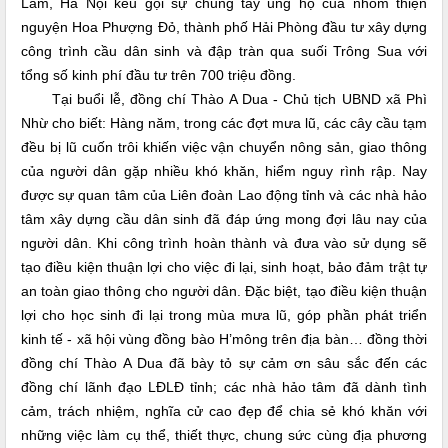
Lâm, Hà Nội kêu gọi sự chung tay ủng hộ của nhóm thiện
nguyện Hoa Phượng Đỏ, thành phố Hải Phòng đầu tư xây dựng
công trình cầu dân sinh và đập tràn qua suối Trông Sua với
tổng số kinh phí đầu tư trên 700 triệu đồng.
Tại buổi lễ, đồng chí Thào A Dua - Chủ tịch UBND xã Phì
Nhừ cho biết: Hàng năm, trong các đợt mưa lũ, các cây cầu tạm
đều bị lũ cuốn trôi khiến việc vận chuyển nông sản, giao thông
của người dân gặp nhiều khó khăn, hiểm nguy rình rập. Nay
được sự quan tâm của Liên đoàn Lao động tỉnh và các nhà hảo
tâm xây dựng cầu dân sinh đã đáp ứng mong đợi lâu nay của
người dân. Khi công trình hoàn thành và đưa vào sử dụng sẽ
tạo điều kiện thuận lợi cho việc đi lại, sinh hoạt, bảo đảm trật tự
an toàn giao thông cho người dân. Đặc biệt, tạo điều kiện thuận
lợi cho học sinh đi lại trong mùa mưa lũ, góp phần phát triển
kinh tế - xã hội vùng đồng bào H’mông trên địa bàn… đồng thời
đồng chí Thào A Dua đã bày tỏ sự cảm ơn sâu sắc đến các
đồng chí lãnh đạo LĐLĐ tỉnh; các nhà hảo tâm đã dành tình
cảm, trách nhiệm, nghĩa cử cao đẹp để chia sẻ khó khăn với
những việc làm cụ thể, thiết thực, chung sức cùng địa phương