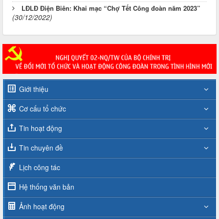
LĐLĐ Điện Biên: Khai mạc “Chợ Tết Công đoàn năm 2023”
(30/12/2022)
Giới thiệu
Cơ cấu tổ chức
Tin hoạt động
Tin chuyên đề
Lịch công tác
Hệ thống văn bản
Ảnh hoạt động