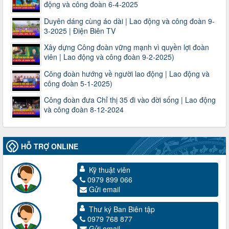
động và công đoàn 6-4-2025
Duyên dáng cùng áo dài | Lao động và công đoàn 9-
3-2025 | Điện Biên TV
Xây dựng Công đoàn vững mạnh vì quyền lợi đoàn
viên | Lao động và công đoàn 9-2-2025)
Công đoàn hướng về người lao động | Lao động và
công đoàn 5-1-2025)
Công đoàn đưa Chỉ thị 35 đi vào đời sống | Lao động
và công đoàn 8-12-2024
HỖ TRỢ ONLINE
Kỹ thuật viên
0979 899 066
Gửi email
Thư ký Ban Biên tập
3716/TLD-TC
0979 768 877
Công văn hướng dẫn công tác quả lý tài chính, tài sản công
Gửi email