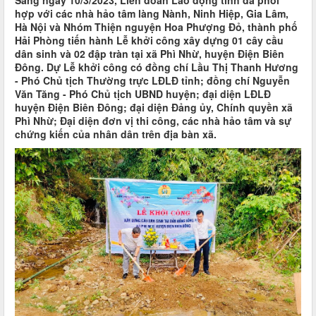
Sáng ngày 10/3/2023, Liên đoàn Lao động tỉnh đã phối
hợp với các nhà hảo tâm làng Nành, Ninh Hiệp, Gia Lâm,
Hà Nội và Nhóm Thiện nguyện Hoa Phượng Đỏ, thành phố
Hải Phòng tiến hành Lễ khởi công xây dựng 01 cây cầu
dân sinh và 02 đập tràn tại xã Phì Nhừ, huyện Điện Biên
Đông. Dự Lễ khởi công có đồng chí Lầu Thị Thanh Hương
- Phó Chủ tịch Thường trực LĐLĐ tỉnh; đồng chí Nguyễn
Văn Tăng - Phó Chủ tịch UBND huyện; đại diện LĐLĐ
huyện Điện Biên Đông; đại diện Đảng ủy, Chính quyền xã
Phì Nhừ; Đại diện đơn vị thi công, các nhà hảo tâm và sự
chứng kiến của nhân dân trên địa bàn xã.