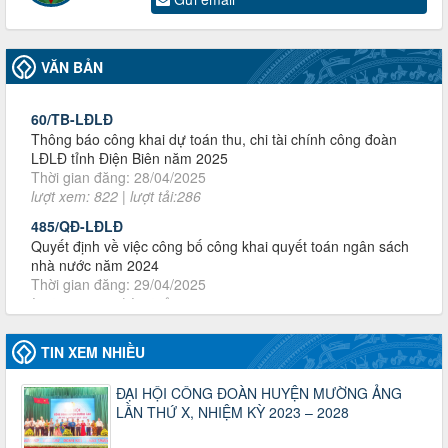
đoàn khi đơn vị sát nhập, chấm dứt hoạt động
Thời gian đăng: 13/04/2025
lượt xem: 2006 | lượt tải:722
VĂN BẢN
60/TB-LĐLĐ
Thông báo công khai dự toán thu, chi tài chính công đoàn
LĐLĐ tỉnh Điện Biên năm 2025
Thời gian đăng: 28/04/2025
lượt xem: 822 | lượt tải:286
485/QĐ-LĐLĐ
Quyết định về việc công bố công khai quyết toán ngân sách
nhà nước năm 2024
Thời gian đăng: 29/04/2025
lượt xem: 919 | lượt tải:257
2930/TLĐ-TC
Công văn số 2930/TLĐ-TC, ngày 31/12/2024 của Tổng
LĐLĐ Việt Nam về việc quy định tỷ lệ phân phối tự động
KPCĐ 2% qua tài khoản Công đoàn Việt Nam về các cấp
TIN XEM NHIỀU
Công đoàn năm 2025
Thời gian đăng: 06/01/2025
ĐẠI HỘI CÔNG ĐOÀN HUYỆN MƯỜNG ẢNG
lượt xem: 1067 | lượt tải:438
LẦN THỨ X, NHIỆM KỲ 2023 – 2028
47-TTCĐ/BTGTU