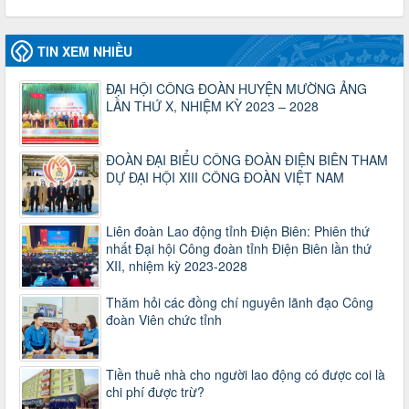
LĐLĐ Việt Nam về việc quy định tỷ lệ phân phối tự động
KPCĐ 2% qua tài khoản Công đoàn Việt Nam về các cấp
Công đoàn năm 2025
TIN XEM NHIỀU
Thời gian đăng: 06/01/2025
lượt xem: 1067 | lượt tải:438
ĐẠI HỘI CÔNG ĐOÀN HUYỆN MƯỜNG ẢNG
47-TTCĐ/BTGTU
LẦN THỨ X, NHIỆM KỲ 2023 – 2028
Thông tin chuyên đề: Một số nôi dung về sắp xếp tổ chức bộ
máy của hệ thống chính trị tinh gọn, hoạt động hiệu lực, hiệu
quả
ĐOÀN ĐẠI BIỂU CÔNG ĐOÀN ĐIỆN BIÊN THAM
Thời gian đăng: 25/12/2024
DỰ ĐẠI HỘI XIII CÔNG ĐOÀN VIỆT NAM
lượt xem: 1226 | lượt tải:339
37/HD-TLĐ
Liên đoàn Lao động tỉnh Điện Biên: Phiên thứ
Hướng dẫn Công đoàn với việc tổ chức và hoạt động của
nhất Đại hội Công đoàn tỉnh Điện Biên lần thứ
Ban Thanh tra Nhân dân
XII, nhiệm kỳ 2023-2028
Thời gian đăng: 27/12/2024
lượt xem: 4953 | lượt tải:1355
Thăm hỏi các đồng chí nguyên lãnh đạo Công
35/HD-TLĐ
đoàn Viên chức tỉnh
Hướng dẫn thực hiện một số nội dung chi liên quan đến
công tác kiểm tra, giám sát tại Công đoàn cơ sở
Thời gian đăng: 27/12/2024
Tiền thuê nhà cho người lao động có được coi là
lượt xem: 2078 | lượt tải:510
chi phí được trừ?