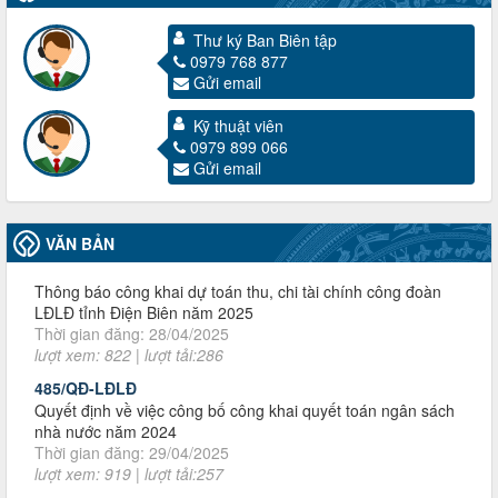
Thư ký Ban Biên tập
0979 768 877
Gửi email
3716/TLD-TC
Công văn hướng dẫn công tác quả lý tài chính, tài sản công
Kỹ thuật viên
đoàn khi đơn vị sát nhập, chấm dứt hoạt động
0979 899 066
Thời gian đăng: 13/04/2025
Gửi email
lượt xem: 2006 | lượt tải:722
60/TB-LĐLĐ
VĂN BẢN
Thông báo công khai dự toán thu, chi tài chính công đoàn
LĐLĐ tỉnh Điện Biên năm 2025
Thời gian đăng: 28/04/2025
lượt xem: 822 | lượt tải:286
485/QĐ-LĐLĐ
Quyết định về việc công bố công khai quyết toán ngân sách
nhà nước năm 2024
Thời gian đăng: 29/04/2025
lượt xem: 919 | lượt tải:257
2930/TLĐ-TC
Công văn số 2930/TLĐ-TC, ngày 31/12/2024 của Tổng