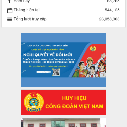
Hôm nay
68,765
nhà nước năm 2024
Thời gian đăng: 29/04/2025
Tháng hiện tại
544,125
lượt xem: 919 | lượt tải:255
Tổng lượt truy cập
26,058,903
2930/TLĐ-TC
Công văn số 2930/TLĐ-TC, ngày 31/12/2024 của Tổng
LĐLĐ Việt Nam về việc quy định tỷ lệ phân phối tự động
KPCĐ 2% qua tài khoản Công đoàn Việt Nam về các cấp
Công đoàn năm 2025
Thời gian đăng: 06/01/2025
lượt xem: 1067 | lượt tải:437
47-TTCĐ/BTGTU
Thông tin chuyên đề: Một số nôi dung về sắp xếp tổ chức bộ
máy của hệ thống chính trị tinh gọn, hoạt động hiệu lực, hiệu
quả
Thời gian đăng: 25/12/2024
lượt xem: 1226 | lượt tải:339
37/HD-TLĐ
Hướng dẫn Công đoàn với việc tổ chức và hoạt động của
Ban Thanh tra Nhân dân
Thời gian đăng: 27/12/2024
lượt xem: 4950 | lượt tải:1353