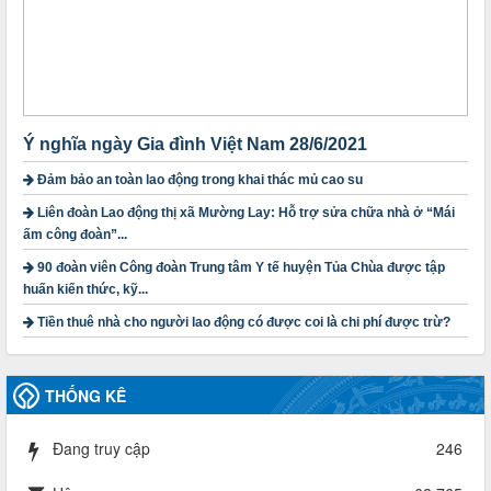
ngoài nhà nước trên địa bàn tỉnh
Thời gian đăng: 28/10/2024
lượt xem: 1169 | lượt tải:299
1754/QĐ-TLĐ
Quyết định số 1754/QĐ-TLĐ Về việc ban hành Quy định về
nguyên tắc xây dựng và giao dự toán tài chính công đoàn
năm 2025
Ý nghĩa ngày Gia đình Việt Nam 28/6/2021
Thời gian đăng: 23/09/2024
Đảm bảo an toàn lao động trong khai thác mủ cao su
lượt xem: 4200 | lượt tải:1314
Liên đoàn Lao động thị xã Mường Lay: Hỗ trợ sửa chữa nhà ở “Mái
3716/TLD-TC
ấm công đoàn”...
Công văn hướng dẫn công tác quả lý tài chính, tài sản công
đoàn khi đơn vị sát nhập, chấm dứt hoạt động
90 đoàn viên Công đoàn Trung tâm Y tế huyện Tủa Chùa được tập
Thời gian đăng: 13/04/2025
huấn kiến thức, kỹ...
lượt xem: 2006 | lượt tải:721
Tiền thuê nhà cho người lao động có được coi là chi phí được trừ?
60/TB-LĐLĐ
Thông báo công khai dự toán thu, chi tài chính công đoàn
LĐLĐ tỉnh Điện Biên năm 2025
THỐNG KÊ
Thời gian đăng: 28/04/2025
lượt xem: 822 | lượt tải:286
Đang truy cập
246
485/QĐ-LĐLĐ
Quyết định về việc công bố công khai quyết toán ngân sách