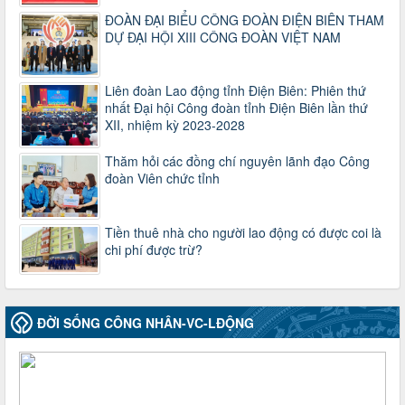
máy của hệ thống chính trị tinh gọn, hoạt động hiệu lực, hiệu
ĐOÀN ĐẠI BIỂU CÔNG ĐOÀN ĐIỆN BIÊN THAM
quả
DỰ ĐẠI HỘI XIII CÔNG ĐOÀN VIỆT NAM
Thời gian đăng: 25/12/2024
lượt xem: 1226 | lượt tải:339
37/HD-TLĐ
Liên đoàn Lao động tỉnh Điện Biên: Phiên thứ
Hướng dẫn Công đoàn với việc tổ chức và hoạt động của
nhất Đại hội Công đoàn tỉnh Điện Biên lần thứ
Ban Thanh tra Nhân dân
XII, nhiệm kỳ 2023-2028
Thời gian đăng: 27/12/2024
lượt xem: 4950 | lượt tải:1353
Thăm hỏi các đồng chí nguyên lãnh đạo Công
đoàn Viên chức tỉnh
35/HD-TLĐ
Hướng dẫn thực hiện một số nội dung chi liên quan đến
công tác kiểm tra, giám sát tại Công đoàn cơ sở
Tiền thuê nhà cho người lao động có được coi là
Thời gian đăng: 27/12/2024
chi phí được trừ?
lượt xem: 2075 | lượt tải:508
50/2024/QH/15
Luật Công đoàn 2024
Thời gian đăng: 25/12/2024
ĐỜI SỐNG CÔNG NHÂN-VC-LĐỘNG
lượt xem: 4230 | lượt tải:322
2010-CV/TU
Tăng cường công tác lãnh đạo, chỉ đạo phát triển đoàn viên,
thành lập Công đoàn cơ sở trong các doanh nghiệp khu vực