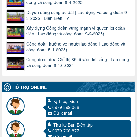
động và công đoàn 6-4-2025
Duyên dáng cùng áo dài | Lao động và công đoàn 9-
3-2025 | Điện Biên TV
Xây dựng Công đoàn vững mạnh vì quyền lợi đoàn
viên | Lao động và công đoàn 9-2-2025)
Công đoàn hướng về người lao động | Lao động và
công đoàn 5-1-2025)
Công đoàn đưa Chỉ thị 35 đi vào đời sống | Lao động
và công đoàn 8-12-2024
HỖ TRỢ ONLINE
Kỹ thuật viên
0979 899 066
Gửi email
3716/TLD-TC
Thư ký Ban Biên tập
Công văn hướng dẫn công tác quả lý tài chính, tài sản công
0979 768 877
đoàn khi đơn vị sát nhập, chấm dứt hoạt động
Gửi email