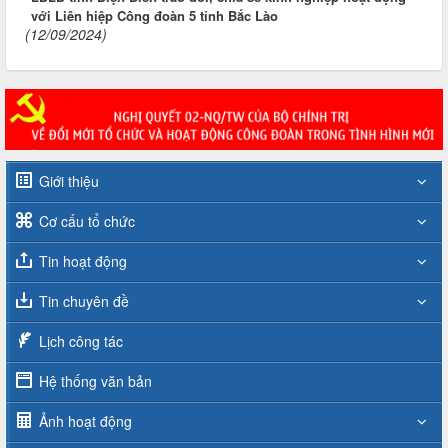
với Liên hiệp Công đoàn 5 tỉnh Bắc Lào
(12/09/2024)
Giới thiệu
Cơ cấu tổ chức
Tin hoạt động
Tin chuyên đề
Lịch công tác
Hệ thống văn bản
Ảnh hoạt động