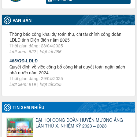
Thời gian đăng: 13/04/2025
lượt xem: 2006 | lượt tải:721
60/TB-LĐLĐ
VĂN BẢN
Thông báo công khai dự toán thu, chi tài chính công đoàn
LĐLĐ tỉnh Điện Biên năm 2025
Thời gian đăng: 28/04/2025
lượt xem: 822 | lượt tải:286
485/QĐ-LĐLĐ
Quyết định về việc công bố công khai quyết toán ngân sách
nhà nước năm 2024
Thời gian đăng: 29/04/2025
lượt xem: 919 | lượt tải:255
2930/TLĐ-TC
Công văn số 2930/TLĐ-TC, ngày 31/12/2024 của Tổng
LĐLĐ Việt Nam về việc quy định tỷ lệ phân phối tự động
KPCĐ 2% qua tài khoản Công đoàn Việt Nam về các cấp
Công đoàn năm 2025
TIN XEM NHIỀU
Thời gian đăng: 06/01/2025
lượt xem: 1067 | lượt tải:437
ĐẠI HỘI CÔNG ĐOÀN HUYỆN MƯỜNG ẢNG
LẦN THỨ X, NHIỆM KỲ 2023 – 2028
47-TTCĐ/BTGTU
Thông tin chuyên đề: Một số nôi dung về sắp xếp tổ chức bộ