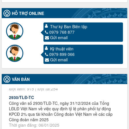
đoàn khi đơn vị sát nhập, chấm dứt hoạt động
Thời gian đăng: 13/04/2025
HỖ TRỢ ONLINE
lượt xem: 2003 | lượt tải:719
60/TB-LĐLĐ
Thư ký Ban Biên tập
Thông báo công khai dự toán thu, chi tài chính công đoàn
0979 768 877
LĐLĐ tỉnh Điện Biên năm 2025
Gửi email
Thời gian đăng: 28/04/2025
lượt xem: 818 | lượt tải:284
Kỹ thuật viên
485/QĐ-LĐLĐ
0979 899 066
Quyết định về việc công bố công khai quyết toán ngân sách
Gửi email
nhà nước năm 2024
Thời gian đăng: 29/04/2025
lượt xem: 915 | lượt tải:254
VĂN BẢN
2930/TLĐ-TC
Công văn số 2930/TLĐ-TC, ngày 31/12/2024 của Tổng
LĐLĐ Việt Nam về việc quy định tỷ lệ phân phối tự động
KPCĐ 2% qua tài khoản Công đoàn Việt Nam về các cấp
Công đoàn năm 2025
Thời gian đăng: 06/01/2025
lượt xem: 1066 | lượt tải:437
47-TTCĐ/BTGTU