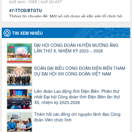
Thông tin chuyên đề: Một số nôi dung về sắp xếp tổ chức bộ
máy của hệ thống chính trị tinh gọn, hoạt động hiệu lực, hiệu
quả
Thời gian đăng: 25/12/2024
lượt xem: 1222 | lượt tải:339
TIN XEM NHIỀU
37/HD-TLĐ
Hướng dẫn Công đoàn với việc tổ chức và hoạt động của
ĐẠI HỘI CÔNG ĐOÀN HUYỆN MƯỜNG ẢNG
Ban Thanh tra Nhân dân
LẦN THỨ X, NHIỆM KỲ 2023 – 2028
Thời gian đăng: 27/12/2024
lượt xem: 4945 | lượt tải:1351
35/HD-TLĐ
ĐOÀN ĐẠI BIỂU CÔNG ĐOÀN ĐIỆN BIÊN THAM
Hướng dẫn thực hiện một số nội dung chi liên quan đến
DỰ ĐẠI HỘI XIII CÔNG ĐOÀN VIỆT NAM
công tác kiểm tra, giám sát tại Công đoàn cơ sở
Thời gian đăng: 27/12/2024
lượt xem: 2073 | lượt tải:507
Liên đoàn Lao động tỉnh Điện Biên: Phiên thứ
nhất Đại hội Công đoàn tỉnh Điện Biên lần thứ
50/2024/QH/15
XII, nhiệm kỳ 2023-2028
Luật Công đoàn 2024
Thời gian đăng: 25/12/2024
lượt xem: 4224 | lượt tải:319
Thăm hỏi các đồng chí nguyên lãnh đạo Công
đoàn Viên chức tỉnh
2010-CV/TU
Tăng cường công tác lãnh đạo, chỉ đạo phát triển đoàn viên,