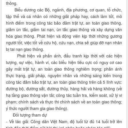
thông.
Biểu dương các Bộ, ngành, địa phương, cơ quan, tổ chức,
tập thể và cá nhân có những giải pháp hay, cách làm tốt, mô
hình điểm trong công tác bảo đảm trật tự, an toàn giao thông,
giảm ùn tắc, giảm tai nạn, ùn tắc giao thông và xây dựng văn
hóa giao thông. Phát hiện và động viên kịp thời những gương
người tốt, việc tốt về cứu hộ, cứu nạn, chia sẻ giúp đỡ nạn nhân
bị tai nạn giao thông.
Phát hiện và phản ánh, đấu tranh kịp thời với các hiện
tượng, sự việc, hành vi, các biểu hiện tiêu cực có nguy cơ cao
gây mất trật tự, an toàn giao thông nghiêm trọng; phản ánh
thực trạng, giải pháp, nguyên nhân và những sáng kiến trong
công tác đảm bảo trật tự, an toàn giao thông trên cả 5 lĩnh vực:
đường bộ, đường sắt, đường thủy, hàng hải và hàng không (về
hạ tầng giao thông vận tải; công tác tuần tra, kiểm soát, xử lý vi
phạm; chính sách và thực thi chính sách về an toàn giao thông;
ý thức người tham gia giao thông).
Đối tượng tham dự
- Về tác giả: Công dân Việt Nam, độ tuổi từ đủ 14 tuổi trở lên