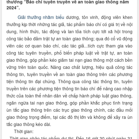
thưởng “Báo chí tuyên truyền về an toàn giao thông năm
2024”.
Giải thưởng nhằm biểu
dương, tôn vinh, động viên khen
thưởng kịp thời những tác giả, tác phẩm báo chí có giá trị về nội
dung, hình thức, tác động và lan tỏa tích cực tới xã hội trong
công tác bảo đảm trật tự an toàn giao thông; qua đó cổ vũ động
viên các cơ quan báo chí, các tác giả...tích cực tham gia vào
công tác tuyên truyền, phổ biến pháp luật về trật tự, an toàn
giao thông, góp phần kéo giảm tai nạn giao thông một cách bền
vững trên toàn quốc. Nâng cao chất lượng, hiệu quả công tác
thông tin, tuyên truyền về an toàn giao thông trên các phương
tiện thông tin đại chúng. Thông qua công tác thông tin, tuyên
truyền trên các phương tiện thông tin báo chí để nâng cao nhập
thức của toàn thể nhân dân về chấp hành pháp luật giao thông,
ngăn ngừa tai nạn giao thông, góp phần khắc phục tình trạng
ùn tắc giao thông trên các trục giao thông chính, các đầu mối
giao thông trọng điểm, tại các đô thị lớn và không để xảy ra ùn
tắc giao thông kéo dài.
Thời gian:
- Thời gian nhận tác phẩm dự thi: Đến 16 giờ 30 phút ngày 31