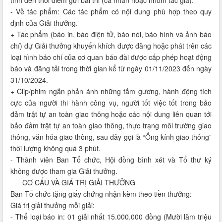
tính đến thời điểm gửi bài thi (cá nhân hoặc nhóm tác giả).
- Về tác phẩm: Các tác phẩm có nội dung phù hợp theo quy
định của Giải thưởng.
+ Tác phẩm (báo in, báo điện tử, báo nói, báo hình và ảnh báo
chí) dự Giải thưởng khuyến khích được đăng hoặc phát trên các
loại hình báo chí của cơ quan báo đài được cấp phép hoạt động
báo và đăng tải trong thời gian kể từ ngày 01/11/2023 đến ngày
31/10/2024.
+ Clip/phim ngắn phản ánh những tấm gương, hành động tích
cực của người thi hành công vụ, người tốt việc tốt trong bảo
đảm trật tự an toàn giao thông hoặc các nội dung liên quan tới
bảo đảm trật tự an toàn giao thông, thực trạng môi trường giao
thông, văn hóa giao thông, sau đây gọi là “Ống kính giao thông”
thời lượng không quá 3 phút.
- Thành viên Ban Tổ chức, Hội đồng bình xét và Tổ thư ký
không được tham gia Giải thưởng.
CƠ CẤU VÀ GIÁ TRỊ GIẢI THƯỞNG
Ban Tổ chức tặng giấy chứng nhận kèm theo tiền thưởng:
Giá trị giải thưởng mỗi giải:
- Thể loại báo in: 01 giải nhất 15.000.000 đồng (Mười lăm triệu