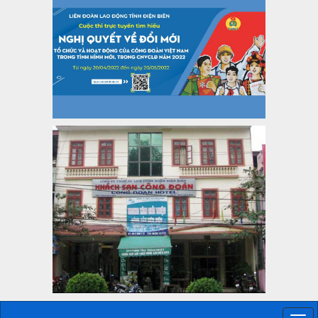
lượt xem: 4945 | lượt tải:1351
35/HD-TLĐ
Hướng dẫn thực hiện một số nội dung chi liên quan đến
công tác kiểm tra, giám sát tại Công đoàn cơ sở
Thời gian đăng: 27/12/2024
lượt xem: 2073 | lượt tải:507
50/2024/QH/15
Luật Công đoàn 2024
Thời gian đăng: 25/12/2024
lượt xem: 4224 | lượt tải:319
2010-CV/TU
Tăng cường công tác lãnh đạo, chỉ đạo phát triển đoàn viên,
thành lập Công đoàn cơ sở trong các doanh nghiệp khu vực
ngoài nhà nước trên địa bàn tỉnh
Thời gian đăng: 28/10/2024
lượt xem: 1168 | lượt tải:298
1754/QĐ-TLĐ
Quyết định số 1754/QĐ-TLĐ Về việc ban hành Quy định về
nguyên tắc xây dựng và giao dự toán tài chính công đoàn
năm 2025
Thời gian đăng: 23/09/2024