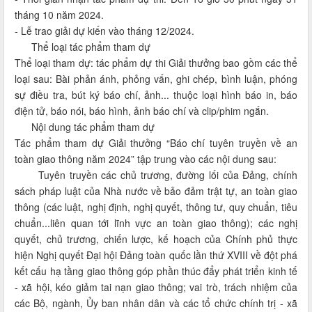
tháng 10 năm 2024.
- Lễ trao giải dự kiến vào tháng 12/2024.
Thể loại tác phẩm tham dự
Thể loại tham dự: tác phẩm dự thi Giải thưởng bao gồm các thể
loại sau: Bài phản ánh, phỏng vấn, ghi chép, bình luận, phóng
sự điều tra, bút ký báo chí, ảnh... thuộc loại hình báo in, báo
điện tử, báo nói, báo hình, ảnh báo chí và clip/phim ngắn.
Nội dung tác phẩm tham dự
Tác phẩm tham dự Giải thưởng “Báo chí tuyên truyền về an
toàn giao thông năm 2024” tập trung vào các nội dung sau:
Tuyên truyền các chủ trương, đường lối của Đảng, chính
sách pháp luật của Nhà nước về bảo đảm trật tự, an toàn giao
thông (các luật, nghị định, nghị quyết, thông tư, quy chuẩn, tiêu
chuẩn...liên quan tới lĩnh vực an toàn giao thông); các nghị
quyết, chủ trương, chiến lược, kế hoạch của Chính phủ thực
hiện Nghị quyết Đại hội Đảng toàn quốc lần thứ XVIII về đột phá
kết cấu hạ tầng giao thông góp phần thúc đẩy phát triển kinh tế
- xã hội, kéo giảm tai nạn giao thông; vai trò, trách nhiệm của
các Bộ, ngành, Ủy ban nhân dân và các tổ chức chính trị - xã