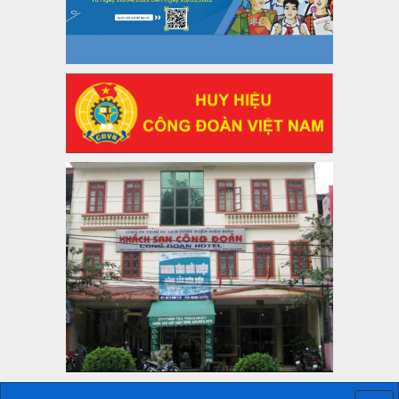
Thông tin chuyên đề: Một số nôi dung về sắp xếp tổ chức bộ
máy của hệ thống chính trị tinh gọn, hoạt động hiệu lực, hiệu
quả
Thời gian đăng: 25/12/2024
lượt xem: 1222 | lượt tải:339
37/HD-TLĐ
Hướng dẫn Công đoàn với việc tổ chức và hoạt động của
Ban Thanh tra Nhân dân
Thời gian đăng: 27/12/2024
lượt xem: 4945 | lượt tải:1351
35/HD-TLĐ
Hướng dẫn thực hiện một số nội dung chi liên quan đến
công tác kiểm tra, giám sát tại Công đoàn cơ sở
Thời gian đăng: 27/12/2024
lượt xem: 2073 | lượt tải:507
50/2024/QH/15
Luật Công đoàn 2024
Thời gian đăng: 25/12/2024
lượt xem: 4224 | lượt tải:319
2010-CV/TU
Tăng cường công tác lãnh đạo, chỉ đạo phát triển đoàn viên,