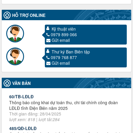
HỖ TRỢ ONLINE
Kỹ thuật viên
0979 899 066
Gửi email
3716/TLD-TC
Thư ký Ban Biên tập
Công văn hướng dẫn công tác quả lý tài chính, tài sản công
0979 768 877
đoàn khi đơn vị sát nhập, chấm dứt hoạt động
Gửi email
Thời gian đăng: 13/04/2025
lượt xem: 2003 | lượt tải:719
60/TB-LĐLĐ
VĂN BẢN
Thông báo công khai dự toán thu, chi tài chính công đoàn
LĐLĐ tỉnh Điện Biên năm 2025
Thời gian đăng: 28/04/2025
lượt xem: 818 | lượt tải:284
485/QĐ-LĐLĐ
Quyết định về việc công bố công khai quyết toán ngân sách
nhà nước năm 2024
Thời gian đăng: 29/04/2025