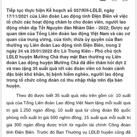
Tiếp tục thực hiện Kế hoạch số 557/KH-LĐLĐ, ngày
17/11/2021 của Liên đoàn Lao động tỉnh Điện Biên về việc
tổ chức các hoạt động chăm lo cho đoàn viên, người lao
động nhân dịp Tết Nguyên đán Nhâm Dần - 2022; Được sự
quan tâm của Tổng Liên đoàn lao động Việt Nam và các cơ
quan của trung ương, của tỉnh; thừa ủy quyền của Ban
thường vụ Liên đoàn Lao động tỉnh Điện Biên, trong 2
ngày 24 và 25/01/2022 đ/c Lò Trung Kiên - Phó chủ tịch
LĐLĐ huyện Mường Chà thay mặt Ban thường vụ Liên
đoàn Lao động huyện Mường Chà đã đến thăm hỏi đợt 2
và trao tặng 35 suất quà tới các đoàn viên có hoàn cảnh
đặc biệt khó khăn, bị bệnh hiểm nghèo, người lao động
trong tổ chức công đoàn có thu nhập thấp trên địa bàn
huyện.
Theo đó được biết 35 suất quà nêu trên gồm có: 10 suất
quà của Tổng Liên đoàn Lao động Việt Nam tặng mỗi suất quà
trị giá 1.250 ngàn đồng; 10 suất quà từ công đoàn Bộ quốc
phòng mỗi suất trị giá 500 nghìn đồng; 15 suất quà mỗi suất trị
giá 300 ngàn đồng được trích từ nguồn tài chính Công đoàn
tỉnh Điện Biên. Trước đó Ban Thường vụ LĐLĐ huyện cũng đã