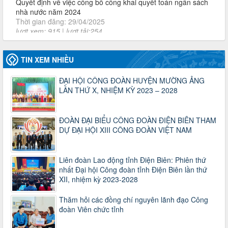
lượt xem: 915 | lượt tải:254
2930/TLĐ-TC
Công văn số 2930/TLĐ-TC, ngày 31/12/2024 của Tổng
LĐLĐ Việt Nam về việc quy định tỷ lệ phân phối tự động
KPCĐ 2% qua tài khoản Công đoàn Việt Nam về các cấp
Công đoàn năm 2025
TIN XEM NHIỀU
Thời gian đăng: 06/01/2025
lượt xem: 1066 | lượt tải:437
ĐẠI HỘI CÔNG ĐOÀN HUYỆN MƯỜNG ẢNG
LẦN THỨ X, NHIỆM KỲ 2023 – 2028
47-TTCĐ/BTGTU
Thông tin chuyên đề: Một số nôi dung về sắp xếp tổ chức bộ
máy của hệ thống chính trị tinh gọn, hoạt động hiệu lực, hiệu
ĐOÀN ĐẠI BIỂU CÔNG ĐOÀN ĐIỆN BIÊN THAM
quả
DỰ ĐẠI HỘI XIII CÔNG ĐOÀN VIỆT NAM
Thời gian đăng: 25/12/2024
lượt xem: 1222 | lượt tải:339
37/HD-TLĐ
Liên đoàn Lao động tỉnh Điện Biên: Phiên thứ
Hướng dẫn Công đoàn với việc tổ chức và hoạt động của
nhất Đại hội Công đoàn tỉnh Điện Biên lần thứ
Ban Thanh tra Nhân dân
XII, nhiệm kỳ 2023-2028
Thời gian đăng: 27/12/2024
lượt xem: 4945 | lượt tải:1351
Thăm hỏi các đồng chí nguyên lãnh đạo Công
đoàn Viên chức tỉnh
35/HD-TLĐ
Hướng dẫn thực hiện một số nội dung chi liên quan đến