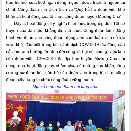
trao 55 mỗi suất 500 ngàn đồng, nguồn được trích từ nguồn tài
chính Công đoàn tỉnh Điện Biên và “Quỹ hỗ trợ đoàn viên khó
khăn và hoạt động của tổ chức công đoàn huyện Mường Chà”
Đây là hoạt động có ý nghĩa thiết thực trong dịp đón Tết cổ
truyền của dân tộc, khẳng định tổ chức Công đoàn luôn đồng
hành với đoàn viên công đoàn, động viên các đoàn viên nỗ lực
vượt khó, đặc biệt trong bối cảnh dịch COVID-19 tác động sâu
sắc làm ảnh hưởng lớn đến đời sống xã hội nói chung, việc làm
của đoàn viên, CNVCLĐ trên địa bàn huyện Mường Chà nói
riêng, qua hoạt động này nhằm chia sẻ những khó khăn, tăng
cường sự đoàn kết, gắn bó của đoàn viên trong tổ chức công
đoàn, xây dựng tổ chức công đoàn vững mạnh.
Một số hình ảnh thăm hỏi tặng quà: