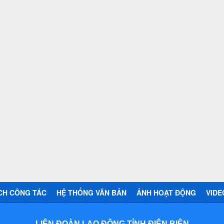
CH CÔNG TÁC
HỆ THỐNG VĂN BẢN
ẢNH HOẠT ĐỘNG
VIDE
LIÊN ĐOÀN LAO ĐỘNG TỈNH ĐIỆN BIÊN