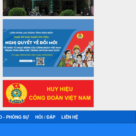
Công văn số 2930/TLĐ-TC, ngày
31/12/2024 của Tổng LĐLĐ Việt Nam
về việc quy định tỷ lệ phân phối tự động
KPCĐ 2% qua tài khoản Công đoàn
Việt Nam về các cấp Công đoàn năm
2025
Thời gian đăng: 06/01/2025
lượt xem: 1067 | lượt tải:437
47-TTCĐ/BTGTU
Thông tin chuyên đề: Một số nôi dung
về sắp xếp tổ chức bộ máy của hệ
thống chính trị tinh gọn, hoạt động hiệu
lực, hiệu quả
Thời gian đăng: 25/12/2024
lượt xem: 1223 | lượt tải:339
37/HD-TLĐ
Hướng dẫn Công đoàn với việc tổ chức
và hoạt động của Ban Thanh tra Nhân
dân
O - PHÓNG SỰ
HỎI / ĐÁP
LIÊN HỆ
Thời gian đăng: 27/12/2024
lượt xem: 4946 | lượt tải:1351
35/HD-TLĐ