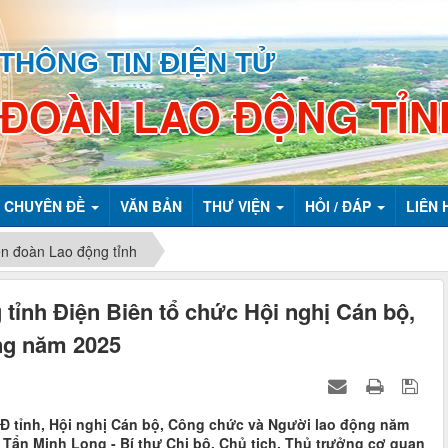
THÔNG TIN ĐIỆN TỬ
 ĐOÀN LAO ĐỘNG TỈN
CHUYÊN ĐỀ
VĂN BẢN
THƯ VIỆN
HỎI / ĐÁP
LIÊN 
ên đoàn Lao động tỉnh
tỉnh Điện Biên tổ chức Hội nghị Cán bộ,
ng năm 2025
LĐLĐ tỉnh, Hội nghị Cán bộ, Công chức và Người lao động năm
í Tẩn Minh Long - Bí thư Chi bộ, Chủ tịch, Thủ trưởng cơ quan