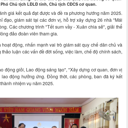
Phó Chủ tịch LĐLĐ tỉnh, Chủ tịch CĐCS cơ quan.
đánh giá kết quả đạt được và đề ra phương hướng năm 2025.
 đạo, giám sát tại các đơn vị, hỗ trợ xây dựng 26 nhà "Mái
ồng. Các chương trình "Tết sum vầy - Xuân chia sẻ", giải thể
 đông đảo đoàn viên tham gia.
 hoạt động, nhấn mạnh vai trò giám sát quy chế dân chủ và
 thảo luận các vấn đề đời sống, việc làm, chế độ chính sách,
ao động giỏi, Lao động sáng tạo", "Xây dựng cơ quan, đơn vị
 lao động hưởng ứng. Đồng thời, các phòng, ban đã ký kết
n thành nhiệm vụ năm 2025.