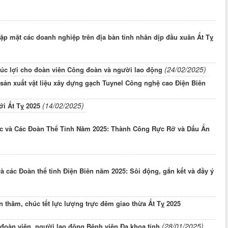
ặp mặt các doanh nghiệp trên địa bàn tỉnh nhân dịp đầu xuân Ất Tỵ
(24/02/2025)
húc lợi cho đoàn viên Công đoàn và người lao động
ản xuất vật liệu xây dựng gạch Tuynel Công nghệ cao Điện Biên
(14/02/2025)
i Ất Tỵ 2025
ốc và Các Đoàn Thể Tỉnh Năm 2025: Thành Công Rực Rỡ và Dấu Ấn
và các Đoàn thể tỉnh Điện Biên năm 2025: Sôi động, gắn kết và đầy ý
n thăm, chúc tết lực lượng trực đêm giao thừa Ất Tỵ 2025
(28/01/2025)
 đoàn viên, người lao động Bệnh viện Đa khoa tỉnh