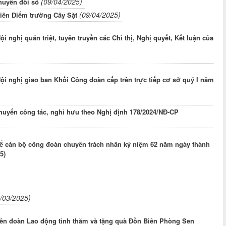
(09/04/2025)
huyển đổi số
(09/04/2025)
iên Điểm trường Cây Sặt
 nghị quán triệt, tuyên truyền các Chỉ thị, Nghị quyết, Kết luận của
ội nghị giao ban Khối Công đoàn cấp trên trực tiếp cơ sở quý I năm
huyển công tác, nghỉ hưu theo Nghị định 178/2024/NĐ-CP
hể cán bộ công đoàn chuyên trách nhân kỷ niệm 62 năm ngày thành
5)
/03/2025)
ên đoàn Lao động tỉnh thăm và tặng quà Đồn Biên Phòng Sen