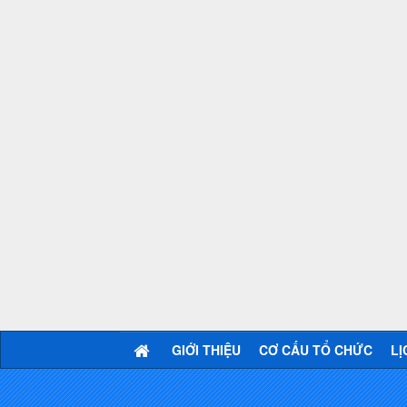
GIỚI THIỆU
CƠ CẤU TỔ CHỨC
LỊ