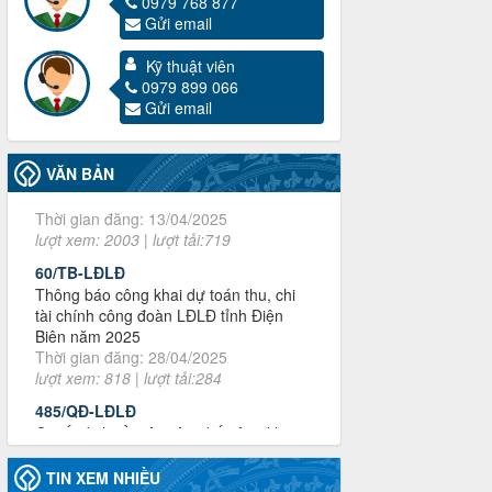
0979 768 877
Gửi email
3716/TLD-TC
Kỹ thuật viên
Công văn hướng dẫn công tác quả lý tài
0979 899 066
chính, tài sản công đoàn khi đơn vị sát
Gửi email
nhập, chấm dứt hoạt động
Thời gian đăng: 13/04/2025
lượt xem: 2003 | lượt tải:719
VĂN BẢN
60/TB-LĐLĐ
Thông báo công khai dự toán thu, chi
tài chính công đoàn LĐLĐ tỉnh Điện
Biên năm 2025
Thời gian đăng: 28/04/2025
lượt xem: 818 | lượt tải:284
485/QĐ-LĐLĐ
Quyết định về việc công bố công khai
quyết toán ngân sách nhà nước năm
2024
Thời gian đăng: 29/04/2025
lượt xem: 915 | lượt tải:254
TIN XEM NHIỀU
2930/TLĐ-TC