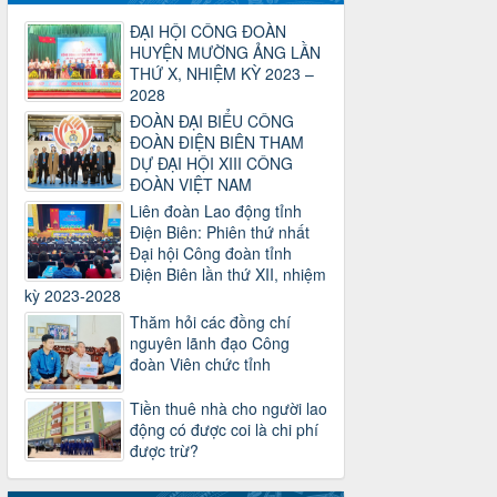
Công văn số 2930/TLĐ-TC, ngày
31/12/2024 của Tổng LĐLĐ Việt Nam
ĐẠI HỘI CÔNG ĐOÀN
về việc quy định tỷ lệ phân phối tự động
HUYỆN MƯỜNG ẢNG LẦN
KPCĐ 2% qua tài khoản Công đoàn
THỨ X, NHIỆM KỲ 2023 –
Việt Nam về các cấp Công đoàn năm
2028
2025
ĐOÀN ĐẠI BIỂU CÔNG
Thời gian đăng: 06/01/2025
ĐOÀN ĐIỆN BIÊN THAM
lượt xem: 1067 | lượt tải:437
DỰ ĐẠI HỘI XIII CÔNG
ĐOÀN VIỆT NAM
47-TTCĐ/BTGTU
Liên đoàn Lao động tỉnh
Thông tin chuyên đề: Một số nôi dung
Điện Biên: Phiên thứ nhất
về sắp xếp tổ chức bộ máy của hệ
Đại hội Công đoàn tỉnh
thống chính trị tinh gọn, hoạt động hiệu
Điện Biên lần thứ XII, nhiệm
lực, hiệu quả
kỳ 2023-2028
Thời gian đăng: 25/12/2024
lượt xem: 1223 | lượt tải:339
Thăm hỏi các đồng chí
nguyên lãnh đạo Công
37/HD-TLĐ
đoàn Viên chức tỉnh
Hướng dẫn Công đoàn với việc tổ chức
và hoạt động của Ban Thanh tra Nhân
Tiền thuê nhà cho người lao
dân
động có được coi là chi phí
Thời gian đăng: 27/12/2024
được trừ?
lượt xem: 4946 | lượt tải:1351
35/HD-TLĐ