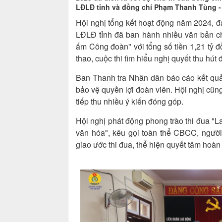
LĐLĐ tỉnh và đồng chí Phạm Thanh Tùng - 
Hội nghị tổng kết hoạt động năm 2024, 
LĐLĐ tỉnh đã ban hành nhiều văn bản chỉ
ấm Công đoàn" với tổng số tiền 1,21 tỷ đ
thao, cuộc thi tìm hiểu nghị quyết thu hút
Ban Thanh tra Nhân dân báo cáo kết quả
bảo vệ quyền lợi đoàn viên. Hội nghị cũng
tiếp thu nhiều ý kiến đóng góp.
Hội nghị phát động phong trào thi đua "L
văn hóa", kêu gọi toàn thể CBCC, người
giao ước thi đua, thể hiện quyết tâm hoà