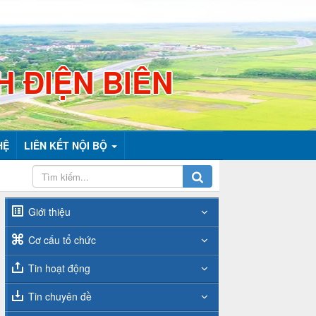
H ĐIỆN BIÊN
HỆ
LIÊN KẾT NỘI BỘ
Giới thiệu
Cơ cấu tổ chức
Tin hoạt động
Tin chuyên đề