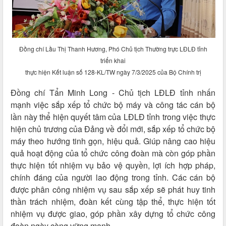
Đồng chí Lầu Thị Thanh Hương, Phó Chủ tịch Thường trực LĐLĐ tỉnh
triển khai
thực hiện Kết luận số 128-KL/TW ngày 7/3/2025 của Bộ Chính trị
Đồng chí Tẩn Minh Long - Chủ tịch LĐLĐ tỉnh nhấn
mạnh việc sắp xếp tổ chức bộ máy và công tác cán bộ
lần này thể hiện quyết tâm của LĐLĐ tỉnh trong việc thực
hiện chủ trương của Đảng về đổi mới, sắp xếp tổ chức bộ
máy theo hướng tinh gọn, hiệu quả. Giúp nâng cao hiệu
quả hoạt động của tổ chức công đoàn mà còn góp phần
thực hiện tốt nhiệm vụ bảo vệ quyền, lợi ích hợp pháp,
chính đáng của người lao động trong tỉnh. Các cán bộ
được phân công nhiệm vụ sau sắp xếp sẽ phát huy tinh
thần trách nhiệm, đoàn kết cùng tập thể, thực hiện tốt
nhiệm vụ được giao, góp phần xây dựng tổ chức công
đoàn ngày càng vững mạnh.