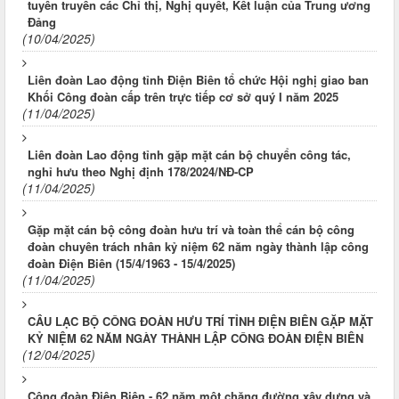
tuyên truyền các Chỉ thị, Nghị quyết, Kết luận của Trung ương
Đảng
(10/04/2025)
Liên đoàn Lao động tỉnh Điện Biên tổ chức Hội nghị giao ban
Khối Công đoàn cấp trên trực tiếp cơ sở quý I năm 2025
(11/04/2025)
Liên đoàn Lao động tỉnh gặp mặt cán bộ chuyển công tác,
nghỉ hưu theo Nghị định 178/2024/NĐ-CP
(11/04/2025)
Gặp mặt cán bộ công đoàn hưu trí và toàn thể cán bộ công
đoàn chuyên trách nhân kỷ niệm 62 năm ngày thành lập công
đoàn Điện Biên (15/4/1963 - 15/4/2025)
(11/04/2025)
CÂU LẠC BỘ CÔNG ĐOÀN HƯU TRÍ TỈNH ĐIỆN BIÊN GẶP MẶT
KỶ NIỆM 62 NĂM NGÀY THÀNH LẬP CÔNG ĐOÀN ĐIỆN BIÊN
(12/04/2025)
Công đoàn Điện Biên - 62 năm một chặng đường xây dựng và