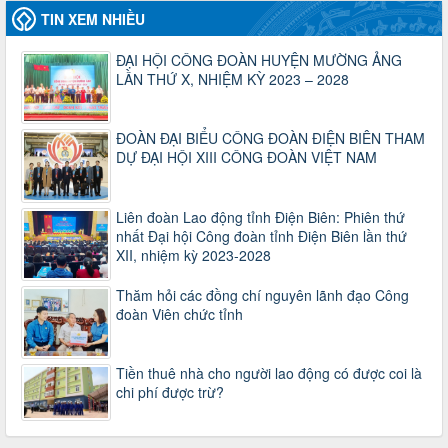
Thời gian đăng: 06/01/2025
TIN XEM NHIỀU
lượt xem: 1067 | lượt tải:437
ĐẠI HỘI CÔNG ĐOÀN HUYỆN MƯỜNG ẢNG
47-TTCĐ/BTGTU
LẦN THỨ X, NHIỆM KỲ 2023 – 2028
Thông tin chuyên đề: Một số nôi dung về sắp xếp tổ chức bộ
máy của hệ thống chính trị tinh gọn, hoạt động hiệu lực, hiệu
quả
ĐOÀN ĐẠI BIỂU CÔNG ĐOÀN ĐIỆN BIÊN THAM
Thời gian đăng: 25/12/2024
DỰ ĐẠI HỘI XIII CÔNG ĐOÀN VIỆT NAM
lượt xem: 1225 | lượt tải:339
37/HD-TLĐ
Hướng dẫn Công đoàn với việc tổ chức và hoạt động của
Liên đoàn Lao động tỉnh Điện Biên: Phiên thứ
Ban Thanh tra Nhân dân
nhất Đại hội Công đoàn tỉnh Điện Biên lần thứ
Thời gian đăng: 27/12/2024
XII, nhiệm kỳ 2023-2028
lượt xem: 4950 | lượt tải:1353
35/HD-TLĐ
Thăm hỏi các đồng chí nguyên lãnh đạo Công
đoàn Viên chức tỉnh
Hướng dẫn thực hiện một số nội dung chi liên quan đến
công tác kiểm tra, giám sát tại Công đoàn cơ sở
Thời gian đăng: 27/12/2024
lượt xem: 2075 | lượt tải:508
Tiền thuê nhà cho người lao động có được coi là
chi phí được trừ?
50/2024/QH/15
Luật Công đoàn 2024
Thời gian đăng: 25/12/2024