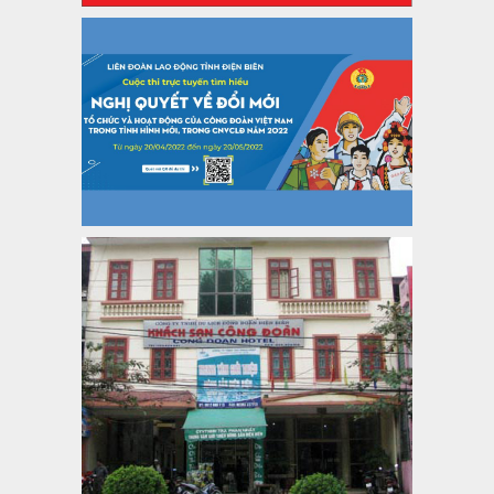
Thời gian đăng: 06/01/2025
lượt xem: 1066 | lượt tải:437
47-TTCĐ/BTGTU
Thông tin chuyên đề: Một số nôi dung về sắp xếp tổ chức bộ
máy của hệ thống chính trị tinh gọn, hoạt động hiệu lực, hiệu
quả
Thời gian đăng: 25/12/2024
lượt xem: 1221 | lượt tải:339
37/HD-TLĐ
Hướng dẫn Công đoàn với việc tổ chức và hoạt động của
Ban Thanh tra Nhân dân
Thời gian đăng: 27/12/2024
lượt xem: 4944 | lượt tải:1351
35/HD-TLĐ
Hướng dẫn thực hiện một số nội dung chi liên quan đến
công tác kiểm tra, giám sát tại Công đoàn cơ sở
Thời gian đăng: 27/12/2024
lượt xem: 2072 | lượt tải:506
50/2024/QH/15
Luật Công đoàn 2024
Thời gian đăng: 25/12/2024