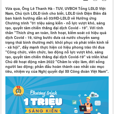
Vừa qua, Ông Lê Thanh Hà - TUV, UVBCH Tổng LĐLĐ Việt
Nam, Chủ tịch LĐLĐ tỉnh cho biết, LĐLĐ tỉnh Điện Biên đã
ban hành hướng dẫn số 03/HD-LĐLĐ về Hưởng ứng
Chương trình "01 triệu sáng kiến - nỗ lực vượt khó, sáng
tạo, quyết tâm chiến thắng đại dịch Covid - 19". Với tinh
thần "Thích ứng an toàn, linh hoạt, kiểm soát có hiệu quả
dịch Covid - 19, từng bước đưa cả nước chuyển sang
trạng thái bình thường mới; khôi phục và phát triển kinh tế
- xã hội", đẩy mạnh thực hiện có hiệu phong trào thi đua
"Công chức, viên chức, lao động nỗ lực vượt khó, sáng
tạo, quyết tâm chiến thắng đại dịch Covid-19" và triển khai
Chủ đề hoạt động năm 2022 "Chăm lo việc làm, đời sống
người lao động; phấn đấu hoàn thành cao nhất các mục
tiêu, nhiệm vụ của Nghị quyết đại XII Công đoàn Việt Nam".