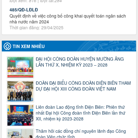
Quyết định về việc công bố công khai quyết toán ngân sách
nhà nước năm 2024
Thời gian đăng: 29/04/2025
lượt xem: 915 | lượt tải:253
2930/TLĐ-TC
Công văn số 2930/TLĐ-TC, ngày 31/12/2024 của Tổng
LĐLĐ Việt Nam về việc quy định tỷ lệ phân phối tự động
TIN XEM NHIỀU
KPCĐ 2% qua tài khoản Công đoàn Việt Nam về các cấp
Công đoàn năm 2025
ĐẠI HỘI CÔNG ĐOÀN HUYỆN MƯỜNG ẢNG
Thời gian đăng: 06/01/2025
LẦN THỨ X, NHIỆM KỲ 2023 – 2028
lượt xem: 1066 | lượt tải:437
47-TTCĐ/BTGTU
Thông tin chuyên đề: Một số nôi dung về sắp xếp tổ chức bộ
ĐOÀN ĐẠI BIỂU CÔNG ĐOÀN ĐIỆN BIÊN THAM
máy của hệ thống chính trị tinh gọn, hoạt động hiệu lực, hiệu
DỰ ĐẠI HỘI XIII CÔNG ĐOÀN VIỆT NAM
quả
Thời gian đăng: 25/12/2024
lượt xem: 1221 | lượt tải:339
Liên đoàn Lao động tỉnh Điện Biên: Phiên thứ
nhất Đại hội Công đoàn tỉnh Điện Biên lần thứ
37/HD-TLĐ
XII, nhiệm kỳ 2023-2028
Hướng dẫn Công đoàn với việc tổ chức và hoạt động của
Ban Thanh tra Nhân dân
Thời gian đăng: 27/12/2024
Thăm hỏi các đồng chí nguyên lãnh đạo Công
lượt xem: 4944 | lượt tải:1351
đoàn Viên chức tỉnh