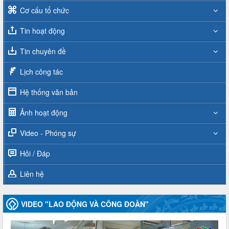
Cơ cấu tổ chức
Tin hoạt động
Tin chuyên đề
Lịch công tác
Hệ thống văn bản
Ảnh hoạt động
Video - Phóng sự
Hỏi / Đáp
Liên hệ
VIDEO "LAO ĐỘNG VÀ CÔNG ĐOÀN"