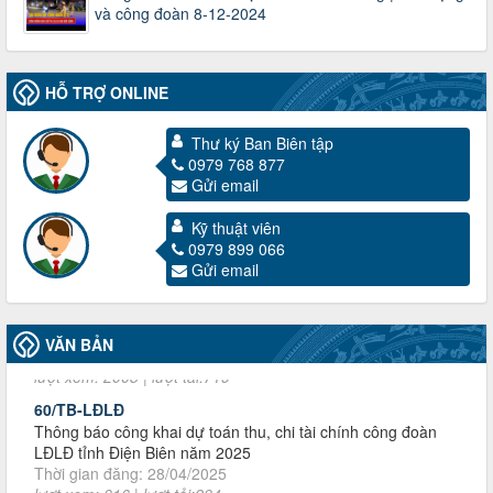
và công đoàn 8-12-2024
HỖ TRỢ ONLINE
Thư ký Ban Biên tập
0979 768 877
Gửi email
Kỹ thuật viên
3716/TLD-TC
0979 899 066
Công văn hướng dẫn công tác quả lý tài chính, tài sản công
Gửi email
đoàn khi đơn vị sát nhập, chấm dứt hoạt động
Thời gian đăng: 13/04/2025
lượt xem: 2003 | lượt tải:719
VĂN BẢN
60/TB-LĐLĐ
Thông báo công khai dự toán thu, chi tài chính công đoàn
LĐLĐ tỉnh Điện Biên năm 2025
Thời gian đăng: 28/04/2025
lượt xem: 816 | lượt tải:284
485/QĐ-LĐLĐ