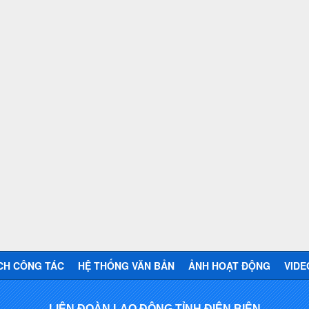
CH CÔNG TÁC
HỆ THỐNG VĂN BẢN
ẢNH HOẠT ĐỘNG
VIDE
LIÊN ĐOÀN LAO ĐỘNG TỈNH ĐIỆN BIÊN