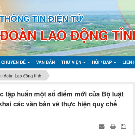
THÔNG TIN ĐIỆN TỬ
 ĐOÀN LAO ĐỘNG TỈN
CHUYÊN ĐỀ
VĂN BẢN
THƯ VIỆN
HỎI / ĐÁP
LIÊN 
ên đoàn Lao động tỉnh
c tập huấn một số điểm mới của Bộ luật
khai các văn bản về thực hiện quy chế