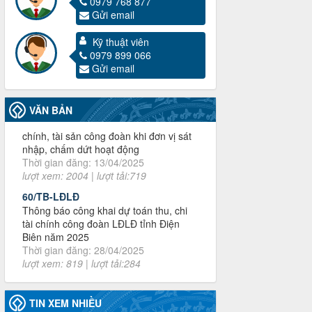
0979 768 877
Gửi email
Kỹ thuật viên
0979 899 066
3716/TLD-TC
Gửi email
Công văn hướng dẫn công tác quả lý tài
chính, tài sản công đoàn khi đơn vị sát
nhập, chấm dứt hoạt động
VĂN BẢN
Thời gian đăng: 13/04/2025
lượt xem: 2004 | lượt tải:719
60/TB-LĐLĐ
Thông báo công khai dự toán thu, chi
tài chính công đoàn LĐLĐ tỉnh Điện
Biên năm 2025
Thời gian đăng: 28/04/2025
lượt xem: 819 | lượt tải:284
485/QĐ-LĐLĐ
Quyết định về việc công bố công khai
quyết toán ngân sách nhà nước năm
2024
Thời gian đăng: 29/04/2025
TIN XEM NHIỀU
lượt xem: 917 | lượt tải:254