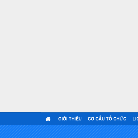
GIỚI THIỆU
CƠ CẤU TỔ CHỨC
LỊ