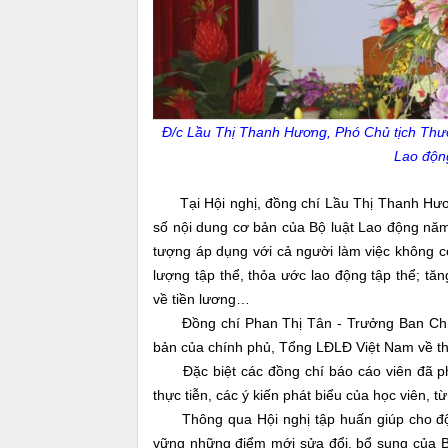
Đ/c Lầu Thị Thanh Hương, Phó Chủ tịch Thườ
Lao độn
Tại Hội nghị, đồng chí Lầu Thị Thanh Hươ
số nội dung cơ bản của Bộ luật Lao động năm
tượng áp dụng với cả người làm việc không có
lượng tập thể, thỏa ước lao động tập thể; tă
về tiền lương…
Đồng chí Phan Thị Tân - Trưởng Ban Chính
bản của chính phủ, Tổng LĐLĐ Việt Nam về th
Đặc biệt các đồng chí báo cáo viên đã ph
thực tiễn, các ý kiến phát biểu của học viên, 
Thông qua Hội nghị tập huấn giúp cho đô
vững những điểm mới sửa đổi, bổ sung của B