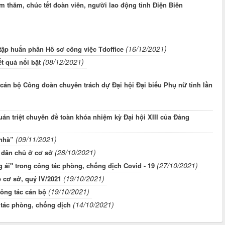
 thăm, chúc tết đoàn viên, người lao động tỉnh Điện Biên
(16/12/2021)
tập huấn phần Hồ sơ công việc Tdoffice
(08/12/2021)
t quả nổi bật
án bộ Công đoàn chuyên trách dự Đại hội Đại biểu Phụ nữ tỉnh lần
uán triệt chuyên đề toàn khóa nhiệm kỳ Đại hội XIII của Đảng
(09/11/2021)
 nhà”
(28/10/2021)
ế dân chủ ở cơ sở
(27/10/2021)
 ái" trong công tác phòng, chống dịch Covid - 19
(19/10/2021)
p cơ sở, quý IV/2021
(19/10/2021)
công tác cán bộ
(14/10/2021)
 tác phòng, chống dịch