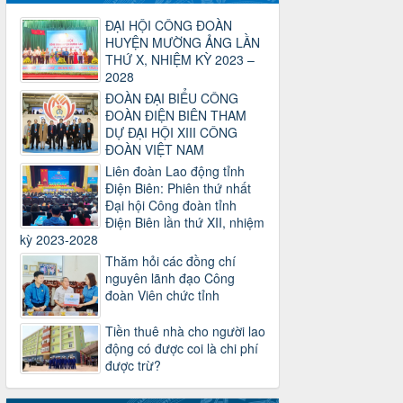
2930/TLĐ-TC
ĐẠI HỘI CÔNG ĐOÀN
Công văn số 2930/TLĐ-TC, ngày
HUYỆN MƯỜNG ẢNG LẦN
31/12/2024 của Tổng LĐLĐ Việt Nam
THỨ X, NHIỆM KỲ 2023 –
về việc quy định tỷ lệ phân phối tự động
2028
KPCĐ 2% qua tài khoản Công đoàn
ĐOÀN ĐẠI BIỂU CÔNG
Việt Nam về các cấp Công đoàn năm
ĐOÀN ĐIỆN BIÊN THAM
2025
DỰ ĐẠI HỘI XIII CÔNG
Thời gian đăng: 06/01/2025
ĐOÀN VIỆT NAM
lượt xem: 1067 | lượt tải:437
Liên đoàn Lao động tỉnh
47-TTCĐ/BTGTU
Điện Biên: Phiên thứ nhất
Thông tin chuyên đề: Một số nôi dung
Đại hội Công đoàn tỉnh
về sắp xếp tổ chức bộ máy của hệ
Điện Biên lần thứ XII, nhiệm
thống chính trị tinh gọn, hoạt động hiệu
kỳ 2023-2028
lực, hiệu quả
Thăm hỏi các đồng chí
Thời gian đăng: 25/12/2024
nguyên lãnh đạo Công
lượt xem: 1223 | lượt tải:339
đoàn Viên chức tỉnh
37/HD-TLĐ
Tiền thuê nhà cho người lao
Hướng dẫn Công đoàn với việc tổ chức
động có được coi là chi phí
và hoạt động của Ban Thanh tra Nhân
được trừ?
dân
Thời gian đăng: 27/12/2024
lượt xem: 4947 | lượt tải:1352