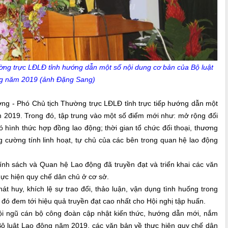
ng trực LĐLĐ tỉnh hướng dẫn một số nội dung cơ bản của Bộ luật
g năm 2019 (ảnh Đặng Sang)
ng - Phó Chủ tịch Thường trực LĐLĐ tỉnh trực tiếp hướng dẫn một
 2019. Trong đó, tập trung vào một số điểm mới như: mở rộng đối
 hình thức hợp đồng lao động; thời gian tổ chức đối thoại, thương
ng cường tính linh hoạt, tự chủ của các bên trong quan hệ lao động
 sách và Quan hệ Lao động đã truyền đạt và triển khai
các văn
ực hiện quy chế dân chủ ở cơ sở.
át huy, khích lệ sự trao đổi, thảo luận, vận dụng tình huống trong
từ đó đem tới hiệu quả truyền đạt cao nhất cho Hội nghị tập huấn.
̣i ngũ cán bộ công đoàn cập nhật kiến thức, hướng dẫn mới, nắm
ộ luật Lao động năm 2019, các văn bản về thực hiện quy chế dân