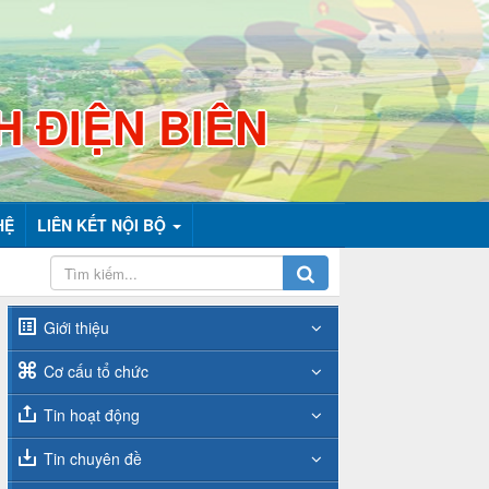
H ĐIỆN BIÊN
HỆ
LIÊN KẾT NỘI BỘ
Giới thiệu
Cơ cấu tổ chức
Tin hoạt động
Tin chuyên đề